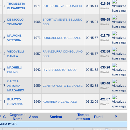
618.96
TROMBETTA
°
4
1971
00:45.14
POLISPORTIVA TERRAGLIO
ELISABETTA
FINA 99
559.68
DE NICOLO'
SPORTIVAMENTE BELLUNO
°
3
1966
00:45.24
TOMMASO
SSD
FINA 99
611.78
MALVONE
°
5
1971
00:45.67
RONCADENUOTO SSD ARL
VITTORIA
FINA 96
632.56
VEDOVELLI
RANAZZURRA CONEGLIANO
°
2
1957
00:48.77
DANILA
SSD
FINA 79
630.26
MAGHELLI
°
6
1942
00:51.82
RIVIERA NUOTO - DOLO
BRUNO
FINA 66
GARCIA
583.40
°
7
1959
00:52.88
ANTONIA
CENTRO NUOTO LE BANDIE
FINA 62
MARGARITA
421.87
BURATTO
°
8
1940
01:32.09
AQUAREA VICENZA ASD
GIOVANNA
FINA 12
Cognome
Tempo
P
C
Anno
Società
Punti
P
Nome
ottenuto
Serie n° 45