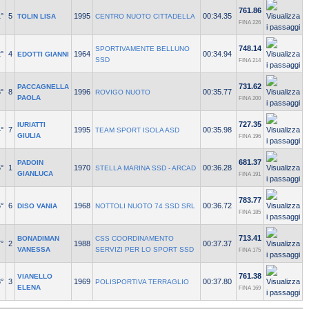
761.86
°
5
1995
00:34.35
TOLIN LISA
CENTRO NUOTO CITTADELLA
FINA 226
748.14
SPORTIVAMENTE BELLUNO
°
4
1964
00:34.94
EDOTTI GIANNI
SSD
FINA 214
731.62
PACCAGNELLA
°
8
1996
00:35.77
ROVIGO NUOTO
PAOLA
FINA 200
727.35
IURIATTI
°
7
1995
00:35.98
TEAM SPORT ISOLA ASD
GIULIA
FINA 196
681.37
PADOIN
°
1
1970
00:36.28
STELLA MARINA SSD - ARCAD
GIANLUCA
FINA 191
783.77
°
6
1968
00:36.72
DISO VANIA
NOTTOLI NUOTO 74 SSD SRL
FINA 185
713.41
BONADIMAN
CSS COORDINAMENTO
°
2
1988
00:37.37
VANESSA
SERVIZI PER LO SPORT SSD
FINA 175
761.38
VIANELLO
°
3
1969
00:37.80
POLISPORTIVA TERRAGLIO
ELENA
FINA 169