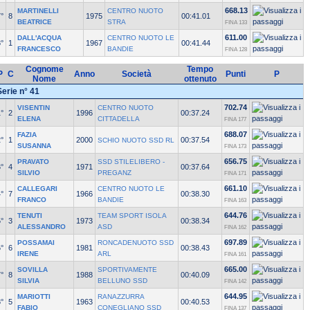
668.13
MARTINELLI
CENTRO NUOTO
°
8
1975
00:41.01
BEATRICE
STRA
FINA 133
611.00
DALL'ACQUA
CENTRO NUOTO LE
°
1
1967
00:41.44
FRANCESCO
BANDIE
FINA 128
Cognome
Tempo
P
C
Anno
Società
Punti
P
Nome
ottenuto
Serie n° 41
702.74
VISENTIN
CENTRO NUOTO
°
2
1996
00:37.24
ELENA
CITTADELLA
FINA 177
688.07
FAZIA
°
1
2000
00:37.54
SCHIO NUOTO SSD RL
SUSANNA
FINA 173
656.75
PRAVATO
SSD STILELIBERO -
°
4
1971
00:37.64
SILVIO
PREGANZ
FINA 171
661.10
CALLEGARI
CENTRO NUOTO LE
°
7
1966
00:38.30
FRANCO
BANDIE
FINA 163
644.76
TENUTI
TEAM SPORT ISOLA
°
3
1973
00:38.34
ALESSANDRO
ASD
FINA 162
697.89
POSSAMAI
RONCADENUOTO SSD
°
6
1981
00:38.43
IRENE
ARL
FINA 161
665.00
SOVILLA
SPORTIVAMENTE
°
8
1988
00:40.09
SILVIA
BELLUNO SSD
FINA 142
644.95
MARIOTTI
RANAZZURRA
°
5
1963
00:40.53
FABIO
CONEGLIANO SSD
FINA 137