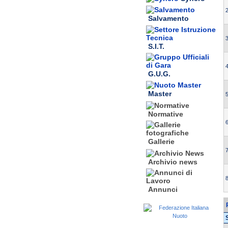
2
Salvamento
3
S.I.T.
4
G.U.G.
Master
5
Normative
6
Gallerie
7
Archivio news
8
Annunci