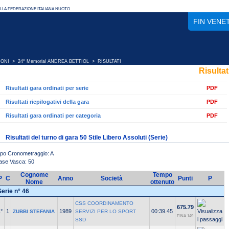
FIN VENE
IONI
>
24° Memorial ANDREA BETTIOL
> RISULTATI
Risultat
Risultati gara ordinati per serie
PDF
Risultati riepilogativi della gara
PDF
Risultati gara ordinati per categoria
PDF
Risultati del turno di gara 50 Stile Libero Assoluti (Serie)
ipo Cronometraggio: A
ase Vasca: 50
Cognome
Tempo
P
C
Anno
Società
Punti
P
Nome
ottenuto
Serie n° 46
CSS COORDINAMENTO
675.79
°
1
1989
00:39.45
ZUBBI STEFANIA
SERVIZI PER LO SPORT
FINA 149
SSD