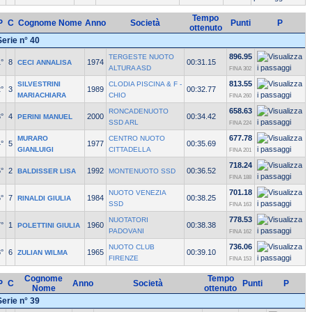
Tempo
P
C
Cognome Nome
Anno
Società
Punti
P
ottenuto
Serie n° 40
896.95
TERGESTE NUOTO
°
8
1974
00:31.15
CECI ANNALISA
ALTURA ASD
FINA 302
813.55
SILVESTRINI
CLODIA PISCINA & F -
°
3
1989
00:32.77
MARIACHIARA
CHIO
FINA 260
658.63
RONCADENUOTO
°
4
2000
00:34.42
PERINI MANUEL
SSD ARL
FINA 224
677.78
MURARO
CENTRO NUOTO
°
5
1977
00:35.69
GIANLUIGI
CITTADELLA
FINA 201
718.24
°
2
1992
00:36.52
BALDISSER LISA
MONTENUOTO SSD
FINA 188
701.18
NUOTO VENEZIA
°
7
1984
00:38.25
RINALDI GIULIA
SSD
FINA 163
778.53
NUOTATORI
°
1
1960
00:38.38
POLETTINI GIULIA
PADOVANI
FINA 162
736.06
NUOTO CLUB
°
6
1965
00:39.10
ZULIAN WILMA
FIRENZE
FINA 153
Cognome
Tempo
P
C
Anno
Società
Punti
P
Nome
ottenuto
Serie n° 39