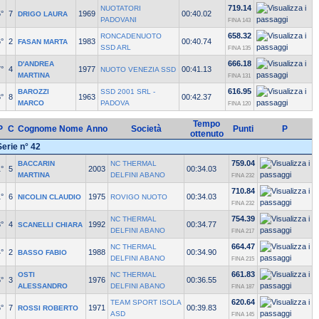
719.14
NUOTATORI
°
7
1969
00:40.02
DRIGO LAURA
PADOVANI
FINA 143
658.32
RONCADENUOTO
°
2
1983
00:40.74
FASAN MARTA
SSD ARL
FINA 135
666.18
D'ANDREA
°
4
1977
00:41.13
NUOTO VENEZIA SSD
MARTINA
FINA 131
616.95
BAROZZI
SSD 2001 SRL -
°
8
1963
00:42.37
MARCO
PADOVA
FINA 120
Tempo
P
C
Cognome Nome
Anno
Società
Punti
P
ottenuto
Serie n° 42
759.04
BACCARIN
NC THERMAL
°
5
2003
00:34.03
MARTINA
DELFINI ABANO
FINA 232
710.84
°
6
1975
00:34.03
NICOLIN CLAUDIO
ROVIGO NUOTO
FINA 232
754.39
NC THERMAL
°
4
1992
00:34.77
SCANELLI CHIARA
DELFINI ABANO
FINA 217
664.47
NC THERMAL
°
2
1988
00:34.90
BASSO FABIO
DELFINI ABANO
FINA 215
661.83
OSTI
NC THERMAL
°
3
1976
00:36.55
ALESSANDRO
DELFINI ABANO
FINA 187
620.64
TEAM SPORT ISOLA
°
7
1971
00:39.83
ROSSI ROBERTO
ASD
FINA 145