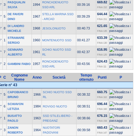
669.82
PASQUALIN
RONCADENUOTO
°
3
1994
00:39.16
SILVIA
SSD ARL
FINA 152
644.44
DE FAVERI
STELLA MARINA SSD
°
5
1967
00:39.29
DINO
- ARCAD
FINA 151
621.65
DI LANDRO
°
8
1968
00:40.73
JESOLONUOTO
MICHELE
FINA 135
633.39
STRAMARE
°
1
1960
00:41.27
MONTENUOTO SSD
SERGIO
FINA 130
616.95
GENNARO
SCHIO NUOTO SSD
°
7
1961
00:42.37
ALBERTO
RL
FINA 120
624.43
RONCADENUOTO
°
2
1957
00:43.56
GAMBINI FABIO
SSD ARL
FINA 111
Cognome
Tempo
P
C
Anno
Società
Punti
P
Nome
ottenuto
Serie n° 43
660.75
CAPOBIANCO
SCHIO NUOTO SSD
°
5
1966
00:38.32
BRUNO
RL
FINA 162
696.44
SCHIAVON
°
6
1984
00:38.51
ROVIGO NUOTO
LETIZIA
FINA 160
676.15
BUSATTO
SSD STILELIBERO -
°
1
1963
00:38.66
PAOLO
PREGANZ
FINA 158
660.43
ZANON
NUOTATORI
°
3
1964
00:39.58
ROBERTO
PADOVANI
FINA 147