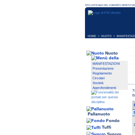
HOME
>
NUOTO
>
MANIFESTAZ
Nuoto
MANIFESTAZIONI
Presentazione
Regolamento
Circolari
Società
Approfondimenti
T
B
Pallanuoto
Fondo
1
Tuffi
Syncro