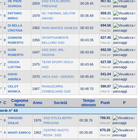
907.91
DE PIERI
SSD STILELIBERO -
°
1
2003
00:28.45
GIORGIA
PREGANZ
FINA 397
659.31
PATTARO
NC THERMAL DELFINI
°
6
1978
00:36.69
MIRKO
ABANO
FINA 185
694.56
DI BELLA
°
4
1962
00:43.02
RARI NANTES VENEZIA
CRISTINA
FINA 115
627.45
ZANNONI
SPORTIVAMENTE
°
8
1956
00:43.35
ROBERTO
BELLUNO SSD
FINA 112
692.59
GORI
SSD 2001 SRL -
°
3
1947
00:43.59
ROBERTO
PADOVA
FINA 110
627.58
OSUCH
TEAM SPORT ISOLA
°
2
1975
00:43.66
LUCYNA
ASD
FINA 110
541.04
DAVID
°
5
1970
00:45.69
ARCA SSD - ODERZO
ANDREA
FINA 96
590.97
CELOT
RANAZZURRA
°
7
1967
00:48.70
MONICA
CONEGLIANO SSD
FINA 79
Cognome
Tempo
P
C
Anno
Società
Punti
P
Nome
ottenuto
Serie n° 44
706.91
VINCENZI
SSD STILELIBERO -
°
6
1976
00:38.76
GIULIA
PREGANZ
FINA 157
670.26
CENTRO NUOTO
°
4
1962
00:39.00
MONTI ENRICO
ROSA ' SSD
FINA 154