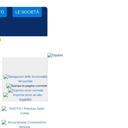
TO
LE SOCIETÀ
i
Gestisci una società?
Devi iscrivere i tuoi atleti alle
manifestazioni?