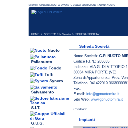
HOME
>
SOCIETA' FIN Veneto
> SCHEDA SOCIETA'
Scheda Società
Nuoto
Nome Società:
G.P. NUOTO MI
Codice F.I.N.: 285635
Pallanuoto
Indirizzo: VIA G. DI VITTORIO 1
Fondo
30034 MIRA PORTE (VE)
Tuffi
Zona di Appartenenza: Prov. Ven
Syncro
Telefono: 041422019 366833938
Fax:
Salvamento
E-mail:
info@gpnuotomira.it
Sito Web:
www.gpnuotomira.it
S.I.T.
Impianti
G.U.G.