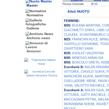
Impianto
Base vasc
Piscina Comunale
25 mt
Master
Atleti NUOTO
Normative
FEMMINE:
M20:
BUSANA MARTINA
,
COR
Gallerie
GIACOMETTI ERIKA
,
LIBBI L
CLAUDIA
,
SCANTAMBURLO S
Archivio news
M25:
FRANCHIN ALICE
,
MING
SANTELLO GIOVANNA
,
TOSA
ZAVATTIERO SARA
Annunci
M30:
ASOLATI VALENTINA
M40:
MINESSO ANNALISA
M50:
BOSCOLO GRETA
,
KEB
Esordienti B:
BALAN ARIANN
VITTORIA
,
CHIVILO' SOFIA
,
F
MARCHIORI AGATA
,
MARTINI
OSELLADORE IRENE
,
PAVIN 
YANA
,
VALOTTO RACHELE
,
V
Esordienti A:
BALAN GAIA
,
B
VITTORIA
,
GATTI RACHELE
,
MACCAGNAN PETRA
,
MALAM
MORANDINA NOEMI
,
RIGHET
NICOLE