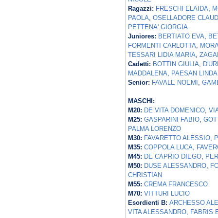
Ragazzi:
FRESCHI ELAIDA
,
M
PAOLA
,
OSELLADORE CLAUD
PETTENA' GIORGIA
Juniores:
BERTIATO EVA
,
BE
FORMENTI CARLOTTA
,
MORA
TESSARI LIDIA MARIA
,
ZAGA
Cadetti:
BOTTIN GIULIA
,
D'U
MADDALENA
,
PAESAN LINDA
Senior:
FAVALE NOEMI
,
GAM
MASCHI:
M20:
DE VITA DOMENICO
,
VI
M25:
GASPARINI FABIO
,
GOT
PALMA LORENZO
M30:
FAVARETTO ALESSIO
,
P
M35:
COPPOLA LUCA
,
FAVER
M45:
DE CAPRIO DIEGO
,
PER
M50:
DUSE ALESSANDRO
,
F
CHRISTIAN
M55:
CREMA FRANCESCO
M70:
VITTURI LUCIO
Esordienti B:
ARCHESSO AL
VITA ALESSANDRO
,
FABRIS 