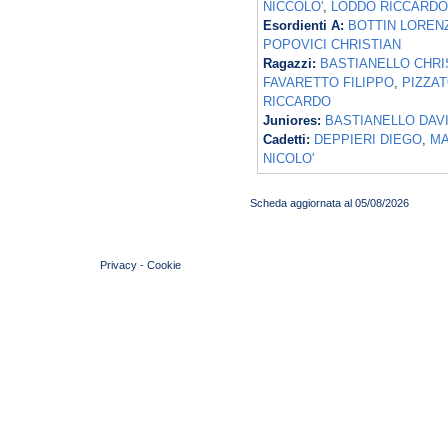
NICCOLO'
,
LODDO RICCARDO
Esordienti A:
BOTTIN LOREN
POPOVICI CHRISTIAN
Ragazzi:
BASTIANELLO CHRI
FAVARETTO FILIPPO
,
PIZZAT
RICCARDO
Juniores:
BASTIANELLO DAV
Cadetti:
DEPPIERI DIEGO
,
MA
NICOLO'
Scheda aggiornata al 05/08/2026
© 2004 Copyright by FIN Veneto - P.Iva 01384031009
Privacy
-
Cookie