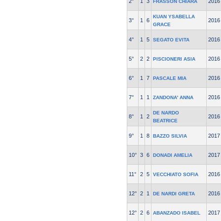
2°
1
3
2016
FRASSON CHIARA
KUAN YSABELLA
3°
1
6
2016
GRACE
4°
1
5
2016
SEGATO EVITA
5°
2
2
2016
PISCIONERI ASIA
6°
1
7
2016
PASCALE MIA
7°
1
1
2016
ZANDONA' ANNA
DE NARDO
8°
1
2
2016
BEATRICE
9°
1
8
2017
BAZZO SILVIA
10°
3
6
2017
DONADI AMELIA
11°
2
5
2016
VECCHIATO SOFIA
12°
2
1
2016
DE NARDI GRETA
12°
2
6
2017
ABANZADO ISABEL