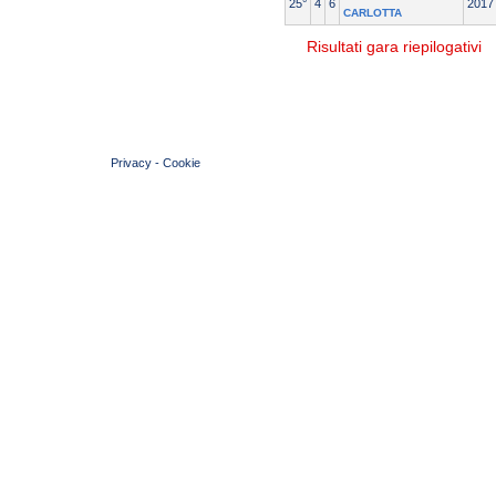
25°
4
6
2017
CARLOTTA
Risultati gara riepilogativi
© 2004 Copyright by FIN Veneto - P.Iva 01384031009
Privacy
-
Cookie