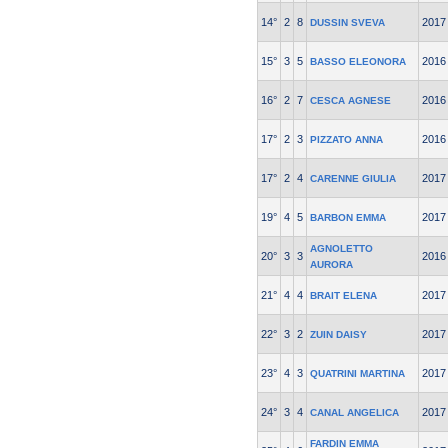
14°
2
8
2017
DUSSIN SVEVA
15°
3
5
2016
BASSO ELEONORA
16°
2
7
2016
CESCA AGNESE
17°
2
3
2016
PIZZATO ANNA
17°
2
4
2017
CARENNE GIULIA
19°
4
5
2017
BARBON EMMA
AGNOLETTO
20°
3
3
2016
AURORA
21°
4
4
2017
BRAIT ELENA
22°
3
2
2017
ZUIN DAISY
23°
4
3
2017
QUATRINI MARTINA
24°
3
4
2017
CANAL ANGELICA
FARDIN EMMA