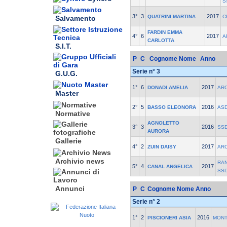
S
3°
3
2017
QUATRINI MARTINA
C
Salvamento
FARDIN EMMA
4°
6
2017
A
CARLOTTA
S.I.T.
P
C
Cognome Nome
Anno
Serie n° 3
G.U.G.
1°
6
2017
DONADI AMELIA
AR
Master
2°
5
2016
BASSO ELEONORA
ASD
Normative
AGNOLETTO
3°
3
2016
SSD
AURORA
Gallerie
4°
2
2017
ZUIN DAISY
AR
Archivio news
RA
5°
4
2017
CANAL ANGELICA
SS
Annunci
P
C
Cognome Nome
Anno
Serie n° 2
1°
2
2016
PISCIONERI ASIA
MONT