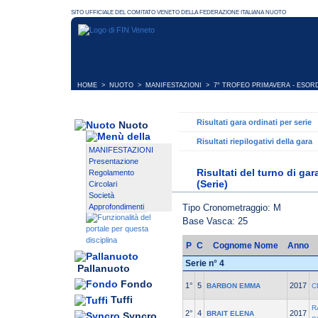
HOME
>
NUOTO
>
MANIFESTAZIONI
>
7° TROFEO PRIMAVERA - ESOR
Risultati gara ordinati per serie
Nuoto
Risultati riepilogativi della gara
MANIFESTAZIONI
Presentazione
Risultati del turno di ga
Regolamento
(Serie)
Circolari
Società
Tipo Cronometraggio: M
Approfondimenti
Base Vasca: 25
P
C
Cognome Nome
Anno
Serie n° 4
Pallanuoto
Fondo
1°
5
2017
BARBON EMMA
C
Tuffi
R
2°
4
2017
BRAIT ELENA
Syncro