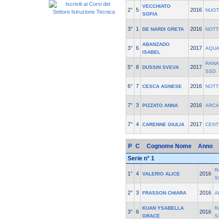
VECCHIATO
2°
5
2016
NUOT
SOFIA
3°
1
2016
DE NARDI GRETA
NOTT
ABANZADO
3°
6
2017
AQUA
ISABEL
RANA
5°
8
2017
DUSSIN SVEVA
SSD
6°
7
2016
CESCA AGNESE
NOTT
7°
3
2016
PIZZATO ANNA
ARCA
7°
4
2017
CARENNE GIULIA
CENT
P
C
Cognome Nome
Anno
Serie n° 1
R
1°
4
2016
VALERIO ALICE
S
2°
3
2016
FRASSON CHIARA
A
KUAN YSABELLA
R
3°
6
2016
GRACE
S