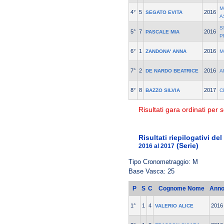
M
4°
5
2016
SEGATO EVITA
A
S
5°
7
2016
PASCALE MIA
P
6°
1
2016
ZANDONA' ANNA
M
7°
2
2016
DE NARDO BEATRICE
A
8°
8
2017
BAZZO SILVIA
C
Risultati gara ordinati per s
Risultati riepilogativi d
(Serie)
2016 al 2017
Tipo Cronometraggio: M
Base Vasca: 25
P
S
C
Cognome Nome
Ann
1°
1
4
2016
VALERIO ALICE