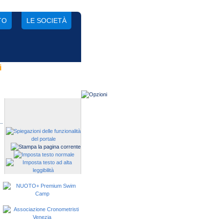
TO
LE SOCIETÀ
i
Gestisci una società?
Devi iscrivere i tuoi atleti alle
manifestazioni?