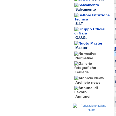
4
Salvamento
5
S.I.T.
6
G.U.G.
7
Master
Normative
1
2
Gallerie
3
Archivio news
4
Annunci
5
6