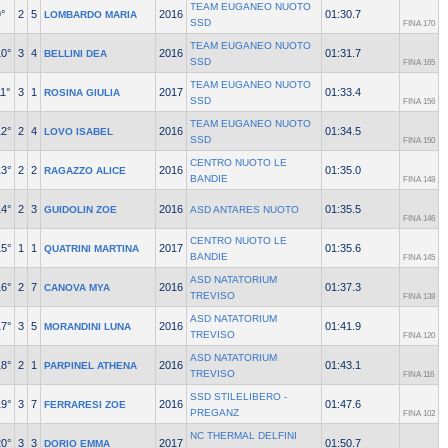
TEAM EUGANEO NUOTO
°
2
5
2016
01:30.7
LOMBARDO MARIA
SSD
FINA 170
TEAM EUGANEO NUOTO
10°
3
4
2016
01:31.7
BELLINI DEA
SSD
FINA 165
TEAM EUGANEO NUOTO
1°
3
1
2017
01:33.4
ROSINA GIULIA
SSD
FINA 156
TEAM EUGANEO NUOTO
12°
2
4
2016
01:34.5
LOVO ISABEL
SSD
FINA 150
CENTRO NUOTO LE
13°
2
2
2016
01:35.0
RAGAZZO ALICE
BANDIE
FINA 148
14°
2
3
2016
01:35.5
GUIDOLIN ZOE
ASD ANTARES NUOTO
FINA 146
CENTRO NUOTO LE
15°
1
1
2017
01:35.6
QUATRINI MARTINA
BANDIE
FINA 145
ASD NATATORIUM
16°
2
7
2016
01:37.3
CANOVA MYA
TREVISO
FINA 138
ASD NATATORIUM
17°
3
5
2016
01:41.9
MORANDINI LUNA
TREVISO
FINA 120
ASD NATATORIUM
18°
2
1
2016
01:43.1
PARPINEL ATHENA
TREVISO
FINA 116
SSD STILELIBERO -
19°
3
7
2016
01:47.6
FERRARESI ZOE
PREGANZ
FINA 102
NC THERMAL DELFINI
20°
3
3
2017
01:50.7
DORIO EMMA