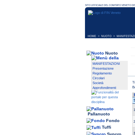
HOME
>
NUOTO
>
MANIFESTAZ
Nuoto
MANIFESTAZIONI
Presentazione
Regolamento
Circolari
T
Società
B
Approfondimenti
1
Pallanuoto
Fondo
2
Tuffi
3
Syncro