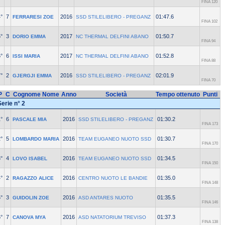
FINA 120
°
7
2016
01:47.6
FERRARESI ZOE
SSD STILELIBERO - PREGANZ
FINA 102
°
3
2017
01:50.7
DORIO EMMA
NC THERMAL DELFINI ABANO
FINA 94
°
6
2017
01:52.8
ISSI MARIA
NC THERMAL DELFINI ABANO
FINA 88
°
2
2016
02:01.9
GJERGJI EMMA
SSD STILELIBERO - PREGANZ
FINA 70
P
C
Cognome Nome
Anno
Società
Tempo ottenuto
Punti
Serie n° 2
°
6
2016
01:30.2
PASCALE MIA
SSD STILELIBERO - PREGANZ
FINA 173
°
5
2016
01:30.7
LOMBARDO MARIA
TEAM EUGANEO NUOTO SSD
FINA 170
°
4
2016
01:34.5
LOVO ISABEL
TEAM EUGANEO NUOTO SSD
FINA 150
°
2
2016
01:35.0
RAGAZZO ALICE
CENTRO NUOTO LE BANDIE
FINA 148
°
3
2016
01:35.5
GUIDOLIN ZOE
ASD ANTARES NUOTO
FINA 146
°
7
2016
01:37.3
CANOVA MYA
ASD NATATORIUM TREVISO
FINA 138