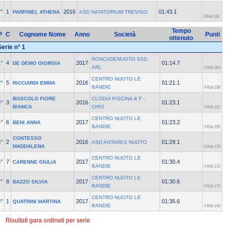
°
1
2016
01:43.1
PARPINEL ATHENA
ASD NATATORIUM TREVISO
FINA 116
Tempo
P
C
Cognome Nome
Anno
Società
Punti
ottenuto
Serie n° 1
RONCADENUOTO SSD
°
4
2017
01:14.7
DE DEMO GIORGIA
ARL
FINA 304
CENTRO NUOTO LE
°
5
2016
01:21.1
RICCIARDI EMMA
BANDIE
FINA 238
BOSCOLO FIORE
CLODIA PISCINA & F -
°
3
2016
01:23.1
BIANCA
CHIO
FINA 221
CENTRO NUOTO LE
°
6
2017
01:23.2
BENI ANNA
BANDIE
FINA 220
CONTESSO
°
2
2016
01:29.1
ASD ANTARES NUOTO
MADDALENA
FINA 179
CENTRO NUOTO LE
°
7
2017
01:30.4
CARENNE GIULIA
BANDIE
FINA 172
CENTRO NUOTO LE
°
8
2017
01:30.6
BAZZO SILVIA
BANDIE
FINA 171
CENTRO NUOTO LE
°
1
2017
01:35.6
QUATRINI MARTINA
BANDIE
FINA 145
Risultati gara ordinati per serie