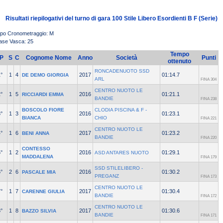
Risultati riepilogativi del turno di gara 100 Stile Libero Esordienti B F (Serie)
ipo Cronometraggio: M
ase Vasca: 25
Tempo
P
S
C
Cognome Nome
Anno
Società
Punti
ottenuto
RONCADENUOTO SSD
°
1
4
2017
01:14.7
DE DEMO GIORGIA
ARL
FINA 304
CENTRO NUOTO LE
°
1
5
2016
01:21.1
RICCIARDI EMMA
BANDIE
FINA 238
BOSCOLO FIORE
CLODIA PISCINA & F -
°
1
3
2016
01:23.1
BIANCA
CHIO
FINA 221
CENTRO NUOTO LE
°
1
6
2017
01:23.2
BENI ANNA
BANDIE
FINA 220
CONTESSO
°
1
2
2016
01:29.1
ASD ANTARES NUOTO
MADDALENA
FINA 179
SSD STILELIBERO -
°
2
6
2016
01:30.2
PASCALE MIA
PREGANZ
FINA 173
CENTRO NUOTO LE
°
1
7
2017
01:30.4
CARENNE GIULIA
BANDIE
FINA 172
CENTRO NUOTO LE
°
1
8
2017
01:30.6
BAZZO SILVIA
BANDIE
FINA 171