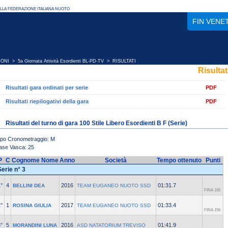
FIN VENE
IONI
>
5a Giornata Attività Esordienti BL-PD-TV
> RISULTATI
Risultat
Risultati gara ordinati per serie
PDF
Risultati riepilogativi della gara
PDF
Risultati del turno di gara 100 Stile Libero Esordienti B F (Serie)
ipo Cronometraggio: M
ase Vasca: 25
P
C
Cognome Nome
Anno
Società
Tempo ottenuto
Punti
Serie n° 3
°
4
2016
01:31.7
BELLINI DEA
TEAM EUGANEO NUOTO SSD
FINA 165
°
1
2017
01:33.4
ROSINA GIULIA
TEAM EUGANEO NUOTO SSD
FINA 156
°
5
2016
01:41.9
MORANDINI LUNA
ASD NATATORIUM TREVISO