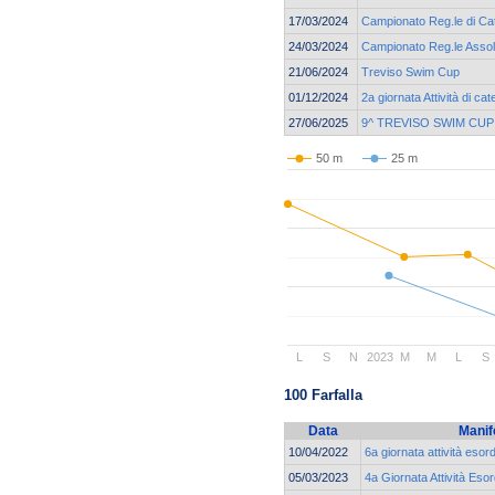
17/03/2024
Campionato Reg.le di Cat
24/03/2024
Campionato Reg.le Assol
21/06/2024
Treviso Swim Cup
01/12/2024
2a giornata Attività di 
27/06/2025
9^ TREVISO SWIM CUP
50 m
25 m
L
S
N
2023
M
M
L
S
100 Farfalla
Data
Manif
10/04/2022
6a giornata attività eso
05/03/2023
4a Giornata Attività Eso