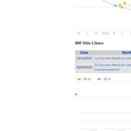
A
L
O
2023
A
L
800 Stile Libero
Data
Mani
12/11/2023
1a Giornata Attività di c
2a Giornata Attività di Cat
25/05/2025
Concentramenti E
50 m
25 m