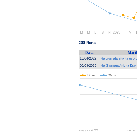
M
M
L
S
N
2023
M
200 Rana
Data
Mani
10/04/2022
6a giornata attività eso
05/03/2023
4a Giornata Attività Eso
50 m
25 m
maggio 2022
sette