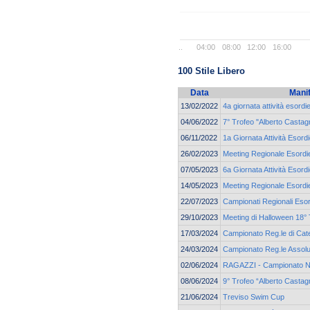
..
04:00
08:00
12:00
16:00
100 Stile Libero
Data
Mani
13/02/2022
4a giornata attività esord
04/06/2022
7° Trofeo "Alberto Castagn
06/11/2022
1a Giornata Attività Esord
26/02/2023
Meeting Regionale Esordie
07/05/2023
6a Giornata Attività Esor
14/05/2023
Meeting Regionale Esordie
22/07/2023
Campionati Regionali Esor
29/10/2023
Meeting di Halloween 18° 
17/03/2024
Campionato Reg.le di Cate
24/03/2024
Campionato Reg.le Assolu
02/06/2024
RAGAZZI - Campionato N
08/06/2024
9° Trofeo “Alberto Castag
21/06/2024
Treviso Swim Cup