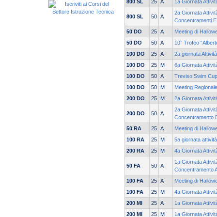
800 SL
25
A
1a Giornata Attivi
2a Giornata Attivi
800 SL
50
A
Concentramenti E
50 DO
25
A
Meeting di Hallow
50 DO
50
A
10° Trofeo “Alber
100 DO
25
A
2a giornata Attivi
100 DO
25
M
6a Giornata Attivi
100 DO
50
A
Treviso Swim Cu
100 DO
50
M
Meeting Regionale
200 DO
25
M
2a Giornata Attivi
2a Giornata Attivit
200 DO
50
A
Concentramento 
50 RA
25
A
Meeting di Hallow
100 RA
25
M
5a giornata attivi
200 RA
25
M
4a Giornata Attivi
1a Giornata Attivit
50 FA
50
A
Concentramento 
100 FA
25
A
Meeting di Hallow
100 FA
25
M
4a Giornata Attivi
200 MI
25
A
1a Giornata Attivi
200 MI
25
M
1a Giornata Attivi