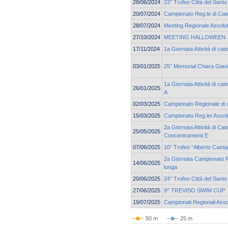
28/06/2024
23° Trofeo Città del Santo
20/07/2024
Campionato Reg.le di Cate
28/07/2024
Meeting Regionale Assolu
27/10/2024
MEETING HALLOWEEN 19
17/11/2024
1a Giornata Attività di c
03/01/2025
25° Memorial Chiara Giav
1a Giornata Attività di ca
26/01/2025
A
02/03/2025
Campionato Regionale di 
15/03/2025
Campionato Reg.le/ Assolu
2a Giornata Attività di Cat
25/05/2025
Concentramenti E
07/06/2025
10° Trofeo “Alberto Casta
2a Giornata Campionato Re
14/06/2025
lunga
20/06/2025
24° Trofeo Città del Santo
27/06/2025
9^ TREVISO SWIM CUP
19/07/2025
Campionati Regionali Asso
50 m
25 m