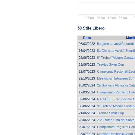
..
04:00
08:00
12:00
16:00
50 Stile Libero
Data
Mani
06/03/2022
5a giornata attività esord
16/04/2023
5a Giornata Attività Esor
02/06/2023
8° Trofeo "Alberto Castagn
23/06/2023
Treviso Swim Cup
22/07/2023
Campionati Regionali Esor
29/10/2023
Meeting di Halloween 18° 
18/02/2024
2a Giornata Attività di Cat
17/03/2024
Campionato Reg.le di Cate
02/06/2024
RAGAZZI - Campionato N
08/06/2024
9° Trofeo “Alberto Castag
21/06/2024
Treviso Swim Cup
28/06/2024
23° Trofeo Città del Santo
20/07/2024
Campionato Reg.le di Cate
28/07/2024
Meeting Regionale Assolu