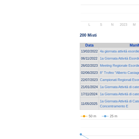
L
S
N
2023
M
200 Misti
Data
Mani
13/02/2022
4a giornata attività esord
06/11/2022
1a Giornata Attività Esord
26/02/2023
Meeting Regionale Esordie
02/06/2023
8° Trofeo "Alberto Castagn
22/07/2023
Campionati Regionali Esor
21/01/2024
1a Giornata Attività di ca
17/11/2024
1a Giornata Attività di c
1a Giornata Attività di Cat
11/05/2025
Concentramento E
50 m
25 m