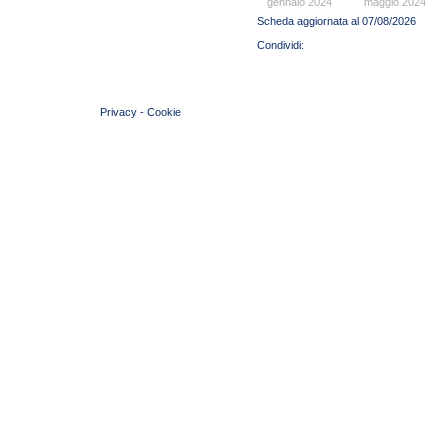
gennaio 2024
maggio 2024
Scheda aggiornata al 07/08/2026
© 2004 Copyright by FIN Veneto - P.Iva 01384031009
Privacy
-
Cookie