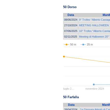
50 Dorso
Data
Mani
08/06/2024
9° Trofeo “Alberto Castag
27/10/2024
MEETING HALLOWEEN 19
07/06/2025
10° Trofeo “Alberto Casta
02/11/2025
Meeting di Halloween 20° 
50 m
25 m
luglio 2…
novembre 2024
50 Farfalla
Data
Manif
28/04/2024
1a Giornata Attività di 