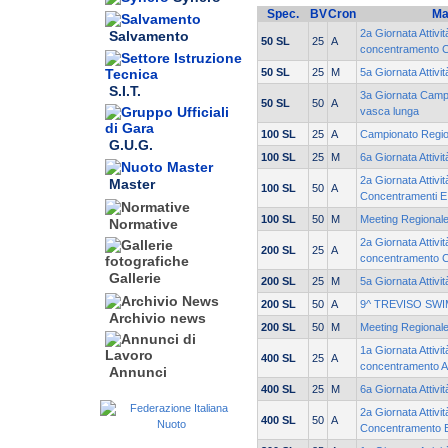
Spec.
BV
Cron
Ma
2a Giornata Attivi
Salvamento
50 SL
25
A
concentramento 
50 SL
25
M
5a Giornata Attivi
S.I.T.
3a Giornata Campi
50 SL
50
A
vasca lunga
100 SL
25
A
Campionato Region
G.U.G.
100 SL
25
M
6a Giornata Attivi
2a Giornata Attivi
Master
100 SL
50
A
Concentramenti E
100 SL
50
M
Meeting Regionale
Normative
2a Giornata Attivi
200 SL
25
A
concentramento 
Gallerie
200 SL
25
M
5a Giornata Attivi
200 SL
50
A
9^ TREVISO SW
Archivio news
200 SL
50
M
Meeting Regionale
1a Giornata Attivit
400 SL
25
A
concentramento A
Annunci
400 SL
25
M
6a Giornata Attivi
2a Giornata Attivit
400 SL
50
A
Concentramento 