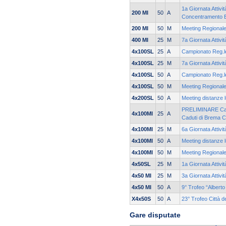
1a Giornata Attivi
200 MI
50
A
Concentramento 
200 MI
50
M
Meeting Regionale
400 MI
25
M
7a Giornata Attivi
4x100SL
25
A
Campionato Reg.le
4x100SL
25
M
7a Giornata Attivi
4x100SL
50
A
Campionato Reg.le
4x100SL
50
M
Meeting Regionale
4x200SL
50
A
Meeting distanze l
PRELIMINARE Cam
4x100MI
25
A
Caduti di Brema 
4x100MI
25
M
6a Giornata Attivi
4x100MI
50
A
Meeting distanze l
4x100MI
50
M
Meeting Regionale
4x50SL
25
M
1a Giornata Attivi
4x50 MI
25
M
3a Giornata Attivi
4x50 MI
50
A
9° Trofeo “Albert
X4x50S
50
A
23° Trofeo Città d
Gare disputate