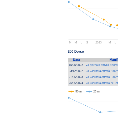
M
M
L
S
2023
M
L
200 Dorso
Data
Manif
15/05/2022
7a giornata attività Esor
03/12/2022
2a Giornata Attività Esor
21/05/2023
7a Giornata Attività Esor
26/05/2024
2a Giornata Attività di 
50 m
25 m