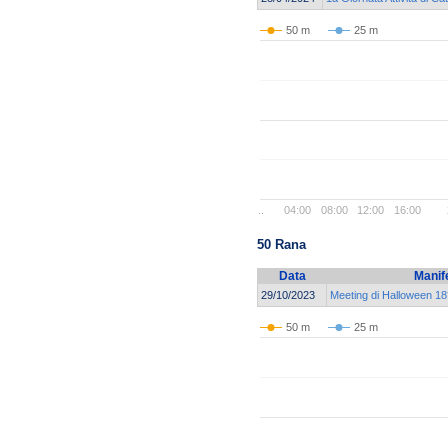
50 m
25 m
..
04:00
08:00
12:00
16:00
50 Rana
Data
Manif
29/10/2023
Meeting di Halloween 18°
50 m
25 m