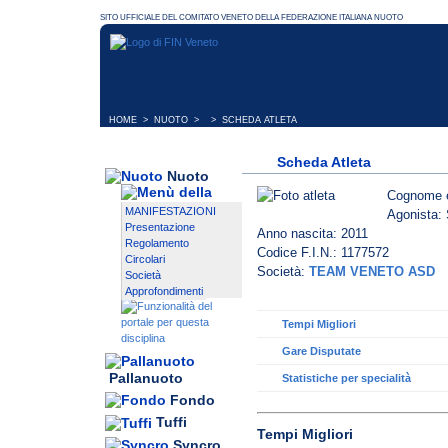
HOME
>
NUOTO
> > SCHEDA ATLETA
Scheda Atleta
Nuoto
Cognome 
MANIFESTAZIONI
Agonista: 
Presentazione
Anno nascita: 2011
Regolamento
Codice F.I.N.: 1177572
Circolari
Società:
TEAM VENETO ASD
Società
Approfondimenti
Tempi Migliori
Gare Disputate
Pallanuoto
Statistiche per specialità
Fondo
Tuffi
Tempi Migliori
Syncro