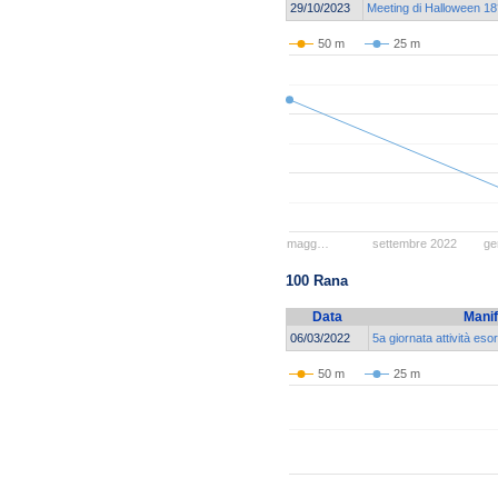
29/10/2023
Meeting di Halloween 18°
50 m
25 m
magg…
settembre 2022
ge
100 Rana
Data
Manif
06/03/2022
5a giornata attività es
50 m
25 m