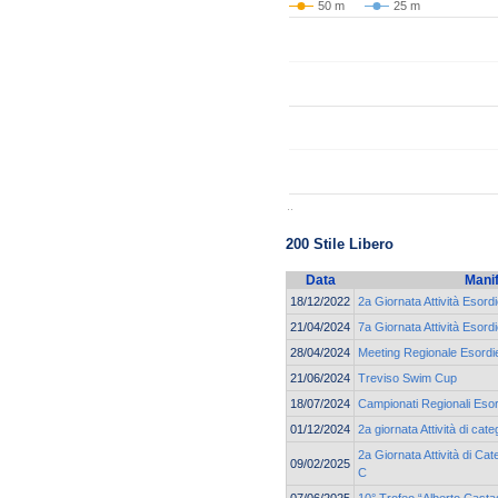
50 m
25 m
..
200 Stile Libero
Data
Mani
18/12/2022
2a Giornata Attività Esord
21/04/2024
7a Giornata Attività Esord
28/04/2024
Meeting Regionale Esordie
21/06/2024
Treviso Swim Cup
18/07/2024
Campionati Regionali Esor
01/12/2024
2a giornata Attività di c
2a Giornata Attività di C
09/02/2025
C
07/06/2025
10° Trofeo “Alberto Casta