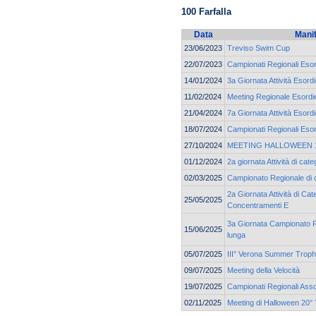
100 Farfalla
Data
Mani
23/06/2023
Treviso Swim Cup
22/07/2023
Campionati Regionali Esor
14/01/2024
3a Giornata Attività Esord
11/02/2024
Meeting Regionale Esordie
21/04/2024
7a Giornata Attività Esord
18/07/2024
Campionati Regionali Esor
27/10/2024
MEETING HALLOWEEN 19
01/12/2024
2a giornata Attività di c
02/03/2025
Campionato Regionale di 
2a Giornata Attività di Cat
25/05/2025
Concentramenti E
3a Giornata Campionato Re
15/06/2025
lunga
05/07/2025
III° Verona Summer Trop
09/07/2025
Meeting della Velocità
19/07/2025
Campionati Regionali Asso
02/11/2025
Meeting di Halloween 20° 