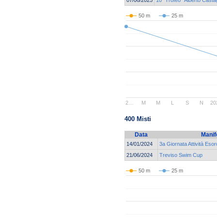
50 m
25 m
2…
M
M
L
S
N
20
400 Misti
Data
Manif
14/01/2024
3a Giornata Attività Eso
21/06/2024
Treviso Swim Cup
50 m
25 m