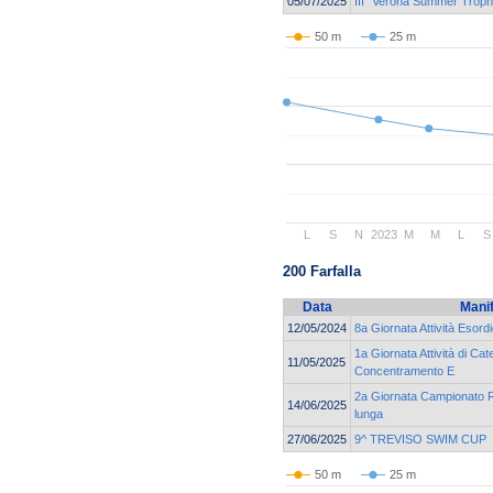
05/07/2025
III° Verona Summer Trop
50 m
25 m
L
S
N
2023
M
M
L
S
200 Farfalla
Data
Mani
12/05/2024
8a Giornata Attività Esord
1a Giornata Attività di Cat
11/05/2025
Concentramento E
2a Giornata Campionato Re
14/06/2025
lunga
27/06/2025
9^ TREVISO SWIM CUP
50 m
25 m