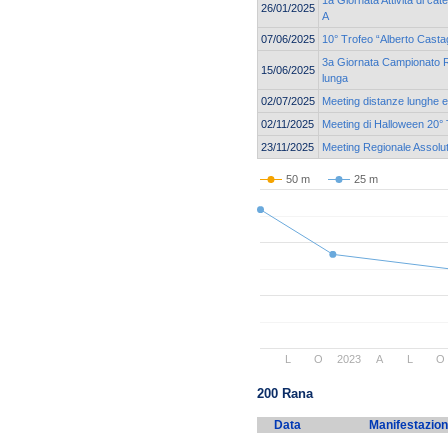
1a Giornata Attività di ca
26/01/2025
A
07/06/2025
10° Trofeo “Alberto Casta
3a Giornata Campionato Re
15/06/2025
lunga
02/07/2025
Meeting distanze lunghe e 
02/11/2025
Meeting di Halloween 20° 
23/11/2025
Meeting Regionale Assolu
50 m
25 m
L
O
2023
A
L
O
200 Rana
Data
Manifestazio