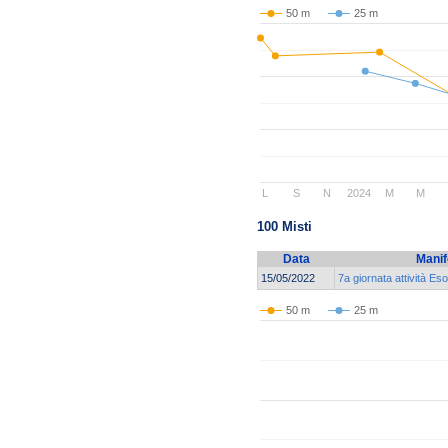
50 m
25 m
L
S
N
2024
M
M
100 Misti
Data
Manif
15/05/2022
7a giornata attività Es
50 m
25 m