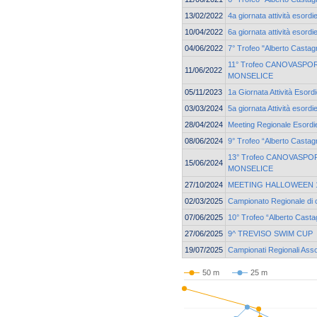
13/02/2022
4a giornata attività esordi
10/04/2022
6a giornata attività esordi
04/06/2022
7° Trofeo "Alberto Castagn
11° Trofeo CANOVASPORT
11/06/2022
MONSELICE
05/11/2023
1a Giornata Attività Esord
03/03/2024
5a giornata Attività esord
28/04/2024
Meeting Regionale Esordie
08/06/2024
9° Trofeo “Alberto Castag
13° Trofeo CANOVASPORT
15/06/2024
MONSELICE
27/10/2024
MEETING HALLOWEEN 19
02/03/2025
Campionato Regionale di 
07/06/2025
10° Trofeo “Alberto Casta
27/06/2025
9^ TREVISO SWIM CUP
19/07/2025
Campionati Regionali Asso
50 m
25 m