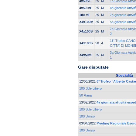
4x50SL
25
M
1a Giornata Attivi
4x50 MI
25
M
4a giornata Attivi
100 MI
25
M
7a giornata attivi
X4x100M
25
M
5a giornata Attivi
7a Giornata Attiv
X4x100S
25
M
2
11° Trofeo CANO
X4x100S
50
A
CITTA' DI MONS
3a Giornata Attiv
X4x50M
25
M
1
Gare disputate
Specialità
12/06/2021
6° Trofeo "Alberto Casta
100 Stile Libero
50 Rana
13/02/2022
4a giornata attività esor
100 Stile Libero
100 Dorso
03/04/2022
Meeting Regionale Esord
100 Dorso