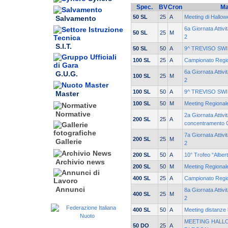
Spec.
BV
Cron
Ma
50 SL
25
A
Meeting di Hallow
Salvamento
6a Giornata Attiv
50 SL
25
M
2
S.I.T.
50 SL
50
A
9^ TREVISO SW
100 SL
25
A
Campionato Regio
6a Giornata Attiv
G.U.G.
100 SL
25
M
2
100 SL
50
A
9^ TREVISO SW
Master
100 SL
50
M
Meeting Regionale
Normative
2a Giornata Attivi
200 SL
25
A
concentramento 
7a Giornata Attiv
200 SL
25
M
Gallerie
2
200 SL
50
A
10° Trofeo “Alber
Archivio news
200 SL
50
M
Meeting Regionale
400 SL
25
A
Campionato Regio
Annunci
8a Giornata Attiv
400 SL
25
M
2
400 SL
50
A
Meeting distanze 
MEETING HALLO
50 DO
25
A