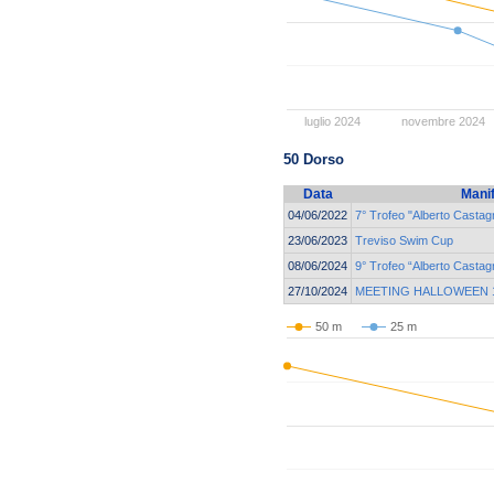
luglio 2024
novembre 2024
50 Dorso
Data
Mani
04/06/2022
7° Trofeo "Alberto Castagn
23/06/2023
Treviso Swim Cup
08/06/2024
9° Trofeo “Alberto Castag
27/10/2024
MEETING HALLOWEEN 19
50 m
25 m