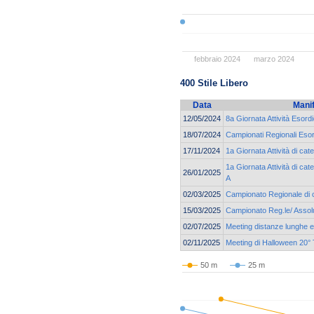
febbraio 2024
marzo 2024
400 Stile Libero
Data
Mani
12/05/2024
8a Giornata Attività Esord
18/07/2024
Campionati Regionali Esor
17/11/2024
1a Giornata Attività di c
1a Giornata Attività di ca
26/01/2025
A
02/03/2025
Campionato Regionale di 
15/03/2025
Campionato Reg.le/ Assolu
02/07/2025
Meeting distanze lunghe e 
02/11/2025
Meeting di Halloween 20° 
50 m
25 m