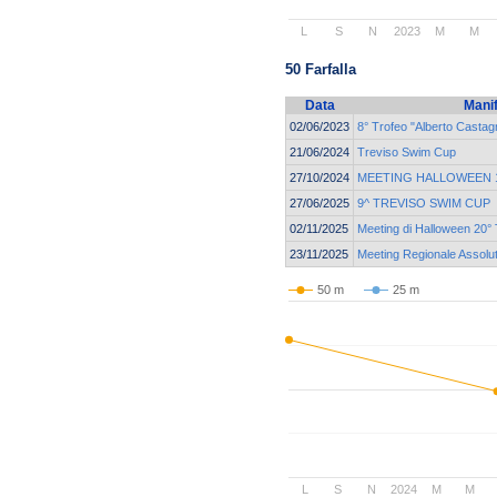
L
S
N
2023
M
M
50 Farfalla
Data
Mani
02/06/2023
8° Trofeo "Alberto Castagn
21/06/2024
Treviso Swim Cup
27/10/2024
MEETING HALLOWEEN 19
27/06/2025
9^ TREVISO SWIM CUP
02/11/2025
Meeting di Halloween 20° 
23/11/2025
Meeting Regionale Assolu
50 m
25 m
L
S
N
2024
M
M