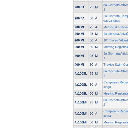
8a Giornata Attiv
200 FA
25
M
2
2a Giornata Campi
200 FA
50
A
vasca lunga
200 MI
25
A
Meeting di Hallow
200 MI
25
M
4a giornata Attivi
200 MI
50
A
10° Trofeo “Alber
200 MI
50
M
Meeting Regionale
3a Giornata Attiv
400 MI
25
M
1
400 MI
50
A
Treviso Swim Cu
6a Giornata Attiv
4x100SL
25
M
2
Campionati Region
4x100SL
50
A
lunga
4x100SL
50
M
Meeting Regionale
8a Giornata Attiv
4x100MI
25
M
2
Campionati Region
4x100MI
50
A
lunga
4x100MI
50
M
Meeting Regionale