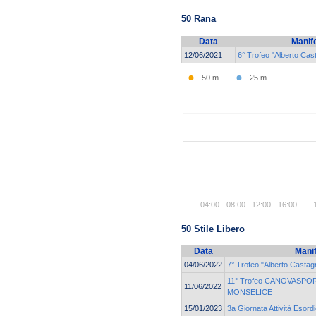
50 Rana
Data
Manif
12/06/2021
6° Trofeo "Alberto Cast
50 m
25 m
..
04:00
08:00
12:00
16:00
50 Stile Libero
Data
Mani
04/06/2022
7° Trofeo "Alberto Castagn
11° Trofeo CANOVASPORT
11/06/2022
MONSELICE
15/01/2023
3a Giornata Attività Esord