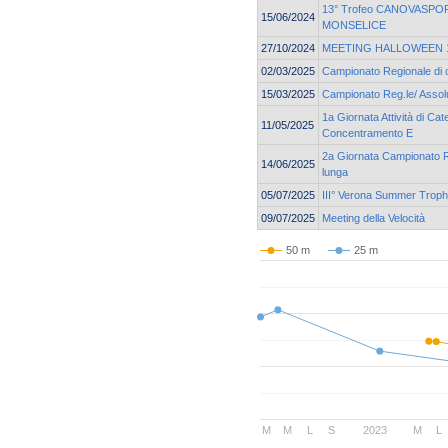
13° Trofeo CANOVASPORT
15/06/2024
MONSELICE
27/10/2024
MEETING HALLOWEEN 19
02/03/2025
Campionato Regionale di 
15/03/2025
Campionato Reg.le/ Assolu
1a Giornata Attività di Cat
11/05/2025
Concentramento E
2a Giornata Campionato Re
14/06/2025
lunga
05/07/2025
III° Verona Summer Trop
09/07/2025
Meeting della Velocità
50 m
25 m
M
M
L
S
2023
M
L