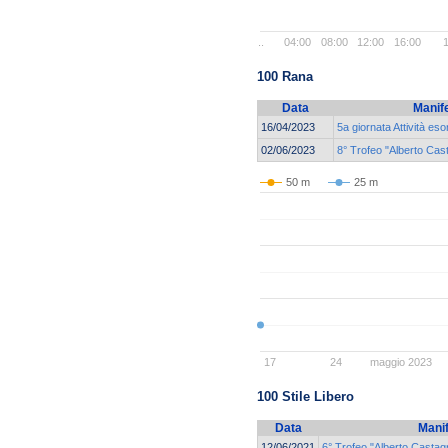
..
04:00
08:00
12:00
16:00
1
100 Rana
Data
Manif
16/04/2023
5a giornata Attività eso
02/06/2023
8° Trofeo "Alberto Cast
50 m
25 m
17
24
maggio 2023
100 Stile Libero
Data
Mani
12/06/2021
6° Trofeo "Alberto Castagn