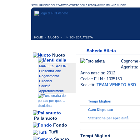
HOME
>
NUOTO
> > SCHEDA ATLETA
Scheda Atleta
Nuoto
Cognome 
MANIFESTAZIONI
Agonista: 
Presentazione
Anno nascita: 2012
Regolamento
Codice F.I.N.: 1035150
Circolari
Società:
TEAM VENETO ASD
Società
Approfondimenti
Tempi Migliori
Gare Disputate
Pallanuoto
Statistiche per specialità
Fondo
Tuffi
Tempi Migliori
Syncro