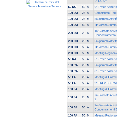
DI ROSA'
50 DO
50
A
9° Trofeo “Albert
100 DO
25
A
Campionato Reg.le
100 DO
25
M
5a giornata Attivi
100 DO
50
A
III° Verona Summ
1a Giornata Attivi
200 DO
25
A
Concentramento 
200 DO
25
M
5a giornata Attivi
200 DO
50
A
III° Verona Summ
200 DO
50
M
Meeting Regionale
50 RA
50
A
6° Trofeo "Albert
100 RA
25
M
5a giornata Attivi
100 RA
50
A
8° Trofeo "Albert
50 FA
25
A
Meeting di Hallow
50 FA
50
A
9^ TREVISO SW
100 FA
25
A
Meeting di Hallow
7a Giornata Attiv
100 FA
25
M
2
2a Giornata Attivi
100 FA
50
A
Concentramenti 
100 FA
50
M
Meeting Regionale