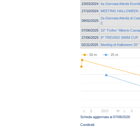
23/03/2024
6a Giornata Attività Esord
27/10/2024
MEETING HALLOWEEN 19
2a Giornata Attività di C
09/02/2025
C
07/06/2025
10° Trofeo “Alberto Casta
27/06/2025
9^ TREVISO SWIM CUP
02/11/2025
Meeting di Halloween 20° 
50 m
25 m
L
S
2023
M
L
S
Scheda aggiornata al 07/08/2026
© 2004 Copyright by FIN Veneto - P.Iva 01384031009