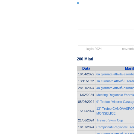
luglio 2024
novemb
200 Misti
Data
Mani
10/04/2022
6a giornata attività esordi
13/11/2022
1a Giornata Attività Esord
28/01/2024
4a giornata Attività esord
11/02/2024
Meeting Regionale Esordie
08/06/2024
9° Trofeo “Alberto Castag
13° Trofeo CANOVASPORT
15/06/2024
MONSELICE
21/06/2024
Treviso Swim Cup
18/07/2024
Campionati Regionali Esor