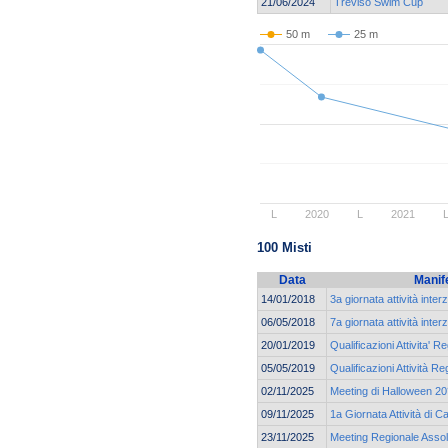
21/06/2024
Treviso Swim Cup
50 m
25 m
L
2020
L
2021
100 Misti
Data
Manif
14/01/2018
3a giornata attività inter
06/05/2018
7a giornata attività inte
20/01/2019
Qualificazioni Attivita' R
05/05/2019
Qualificazioni Attività Re
02/11/2025
Meeting di Halloween 20°
09/11/2025
1a Giornata Attività di 
23/11/2025
Meeting Regionale Assol