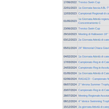
17/06/2022
Treviso Swim Cup
22/01/2023
1a Giornata fascia A BL-
12/03/2023
Campionati Regionali di c
1a Giornata Attività region
01/05/2023
Concentramento C
23/06/2023
Treviso Swim Cup
29/10/2023
Meeting di Halloween 18° 
03/12/2023
2a Giornata Attività di cat
05/01/2024
24° Memorial Chiara Giav
04/02/2024
1a Giornata Attività di ca
17/03/2024
Campionato Reg.le di Cat
24/03/2024
Campionato Reg.le Assolu
01/05/2024
1a Giornata Attività di C
02/06/2024
RAGAZZI - Campionato N
06/07/2024
2° Verona Summer Troph
20/07/2024
Campionato Reg.le di Cate
28/07/2024
Meeting Regionale Assolu
08/12/2024
4° Venice Swimming Trop
15/12/2024
2a giornata Attività di ca