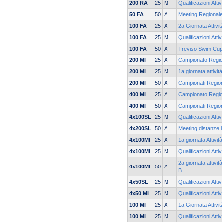
200 RA
25
M
Qualificazioni Atti
50 FA
50
A
Meeting Regionale
100 FA
25
A
2a Giornata Attivi
100 FA
25
M
Qualificazioni Atti
100 FA
50
A
Treviso Swim Cu
200 MI
25
A
Campionato Regio
200 MI
25
M
1a giornata attivi
200 MI
50
A
Campionati Regiona
400 MI
25
A
Campionato Regio
400 MI
50
A
Campionati Regiona
4x100SL
25
M
Qualificazioni Atti
4x200SL
50
A
Meeting distanze l
4x100MI
25
A
1a giornata Attivit
4x100MI
25
M
Qualificazioni Atti
2a giornata attivi
4x100MI
50
A
B
4x50SL
25
M
Qualificazioni Atti
4x50 MI
25
M
Qualificazioni Atti
100 MI
25
A
1a Giornata Attivi
100 MI
25
M
Qualificazioni Atti