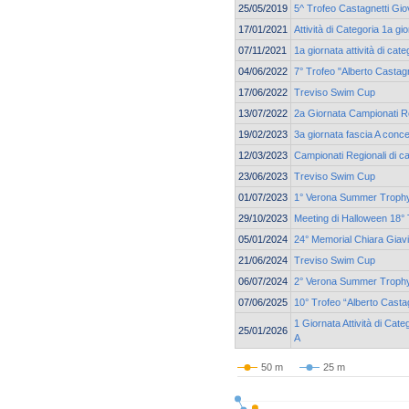
25/05/2019
5^ Trofeo Castagnetti Gio
17/01/2021
Attività di Categoria 1a g
07/11/2021
1a giornata attività di ca
04/06/2022
7° Trofeo "Alberto Castagn
17/06/2022
Treviso Swim Cup
13/07/2022
2a Giornata Campionati Reg
19/02/2023
3a giornata fascia A conc
12/03/2023
Campionati Regionali di c
23/06/2023
Treviso Swim Cup
01/07/2023
1° Verona Summer Troph
29/10/2023
Meeting di Halloween 18° 
05/01/2024
24° Memorial Chiara Giav
21/06/2024
Treviso Swim Cup
06/07/2024
2° Verona Summer Troph
07/06/2025
10° Trofeo “Alberto Casta
1 Giornata Attività di Cat
25/01/2026
A
50 m
25 m