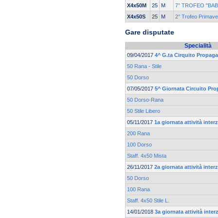
X4x50M
25
M
7° TROFEO "BA
X4x50S
25
M
2° Trofeo Primave
Gare disputate
Specialità
09/04/2017
4^ G.ta Cirquito Propag
50 Rana - Stile
50 Dorso
07/05/2017
5^ Giornata Circuito Pr
50 Dorso-Rana
50 Stile Libero
05/11/2017
1a giornata attività inte
200 Rana
100 Dorso
Staff. 4x50 Mista
26/11/2017
2a giornata attività inte
50 Dorso
100 Rana
Staff. 4x50 Stile L.
14/01/2018
3a giornata attività inte