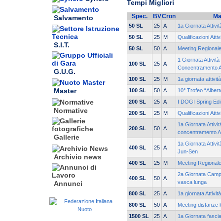
Tempi Migliori
Spec.
BV
Cron
Ma
Salvamento
50 SL
25
A
1a Giornata Attivi
50 SL
25
M
Qualificazioni Atti
S.I.T.
50 SL
50
A
Meeting Regionale
1 Giornata Attività
100 SL
25
A
Concentramento 
G.U.G.
100 SL
25
M
1a giornata attivi
Master
100 SL
50
A
10° Trofeo “Alber
200 SL
25
A
I DOGI Spring Edi
Normative
200 SL
25
M
Qualificazioni Atti
1a Giornata Attivit
200 SL
50
A
concentramento A
Gallerie
1a Giornata Attivi
400 SL
25
A
Jun-Sen
Archivio news
400 SL
25
M
Meeting Regionale
2a Giornata Campi
400 SL
50
A
vasca lunga
Annunci
800 SL
25
A
1a giornata Attivit
800 SL
50
A
Meeting distanze l
1500 SL
25
A
1a Giornata fasci