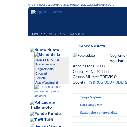
HOME
>
NUOTO
> > SCHEDA ATLETA
Scheda Atleta
Nuoto
Cognome 
MANIFESTAZIONI
Agonista: 
Presentazione
Anno nascita: 2008
Regolamento
Codice F.I.N.: 928353
Circolari
Gruppo Militare:
TREVISO
Società
Società:
HYDROS USD - ODER
Approfondimenti
Tempi Migliori
Gare Disputate
Pallanuoto
Statistiche per specialità
Fondo
Tuffi
Syncro