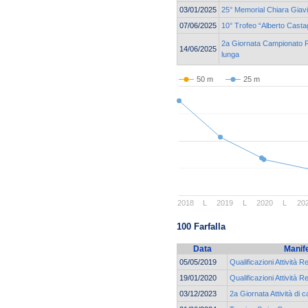
03/01/2025
25° Memorial Chiara Giav
07/06/2025
10° Trofeo “Alberto Casta
2a Giornata Campionato Re
14/06/2025
lunga
50 m
25 m
2018
L
2019
L
2020
L
20
100 Farfalla
Data
Manif
05/05/2019
Qualificazioni Attività R
19/01/2020
Qualificazioni Attività R
03/12/2023
2a Giornata Attività di 