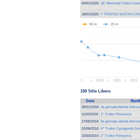
04/01/2026
26° Memorial Chiara Giav
18/01/2026
I° TROFEO NUOTA CON
50 m
25 m
2…
L
2019
L
2020
L
2021
100 Stile Libero
Data
Mani
28/01/2018
4a giornata Attività Interz
11/03/2018
1° Trofeo Primavera
27/05/2018
8a giornata attività interz
02/06/2018
4^ Trofeo Castagnetti Gio
10/03/2019
2° Trofeo Primavera