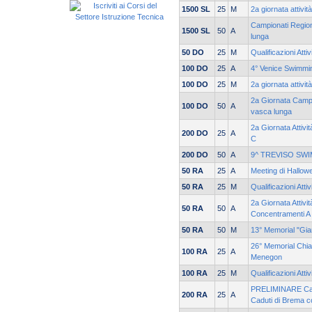
1500 SL
25
M
2a giornata attivi
Campionati Region
1500 SL
50
A
lunga
50 DO
25
M
Qualificazioni Atti
100 DO
25
A
4° Venice Swimmi
100 DO
25
M
2a giornata attivi
2a Giornata Campi
100 DO
50
A
vasca lunga
2a Giornata Attivi
200 DO
25
A
C
200 DO
50
A
9^ TREVISO SW
50 RA
25
A
Meeting di Hallow
50 RA
25
M
Qualificazioni Atti
2a Giornata Attivi
50 RA
50
A
Concentramenti A
50 RA
50
M
13° Memorial "Gia
26° Memorial Chia
100 RA
25
A
Menegon
100 RA
25
M
Qualificazioni Atti
PRELIMINARE Cam
200 RA
25
A
Caduti di Brema c