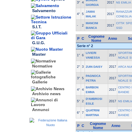
BORDIN
3°
4
2017
NS EMILIA
GIORGIA
Salvamento
JAMAI
RANAZZUR
4°
5
2017
MALAK
CONEGLIA
MANCINI
CITTA' SP
-
2
2017
S.I.T.
BIANCA
SSD
Cognome
P
C
Anno
So
Nome
G.U.G.
Serie n° 2
LIVIERI
SPORTIN
Master
1°
6
2017
VANESSA
NOALE S
Normative
2°
3
2017
ZUIN DAISY
ARCA NU
PAGNOCA
SPORTIN
3°
5
2017
PETRA
NOALE S
Gallerie
BARBON
CENTRO 
4°
4
2017
EMMA
BANDIE
Archivio news
D'AMBROSI
5°
2
2017
NS EMILI
EGLE
Annunci
QUATRINI
CENTRO 
6°
7
2017
MARTINA
BANDIE
Cognome
P
C
Anno
Nome