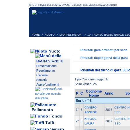
HOME
>
NUOTO
>
MANIFESTAZIONI
>
11° TROFEO BABBO NATALE ES
Risultati gara ordinati per serie
Nuoto
Risultati riepilogativi della gara
MANIFESTAZIONI
Presentazione
Risultati del turno di gara 50
Regolamento
Circolari
Tipo Cronometraggio: A
Società
Base Vasca: 25
Approfondimenti
Cognome
P
C
Anno
So
Nome
Serie n° 3
CIVIERO
CENTRO N
Pallanuoto
1°
6
2017
AGNESE
SSD
Fondo
KRAJNC
CENTRO N
2°
3
2017
Tuffi
LAURA
SSD
Syncro