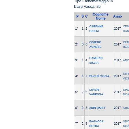
Tipo Cronometraggio: A
Base Vasca: 25
Cognome
P
S
C
Anno
Nome
CARENNE
CEN
1°
1
2
2017
GIULIA
BAN
CIVIERO
CEN
2°
3
6
2017
AGNESE
ROS
CAMERIN
3°
1
4
2017
ARC
SILVIA
CIT
4°
1
7
2017
BUCUR SOFIA
VIC
LIVIERI
SPO
5°
2
6
2017
VANESSA
NOA
6°
2
3
2017
ZUIN DAISY
ARC
PAGNOCA
SPO
7°
2
5
2017
PETRA
NOA