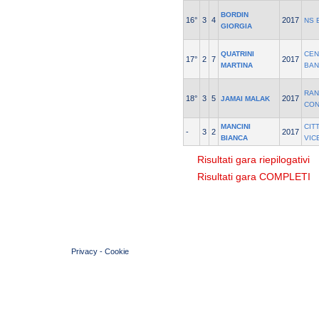
BORDIN
16°
3
4
2017
NS 
GIORGIA
QUATRINI
CEN
17°
2
7
2017
MARTINA
BAN
RAN
18°
3
5
2017
JAMAI MALAK
CON
MANCINI
CIT
-
3
2
2017
BIANCA
VIC
Risultati gara riepilogativi
Risultati gara COMPLETI
© 2004 Copyright by FIN Veneto - P.Iva 01384031009
Privacy
-
Cookie