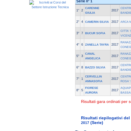
Serie n° 1
CARENNE
CENTR
1°
2
2017
GIULIA
BANDI
2°
4
2017
CAMERIN SILVIA
ARCA 
CITTA'
3°
7
2017
BUCUR SOFIA
VICEN
RANAZ
4°
6
2017
ZANELLA TAYRA
CONEG
CANAL
RANAZ
5°
3
2017
ANGELICA
CONEG
CENTR
6°
8
2017
BAZZO SILVIA
BANDI
CERVELLIN
CENTR
7°
1
2017
ANNASOFIA
ROSA'
FIORESE
AQUAPO
8°
5
2017
AURORA
BASSA
Risultati gara ordinati per s
Risultati riepilogativi de
(Serie)
2017