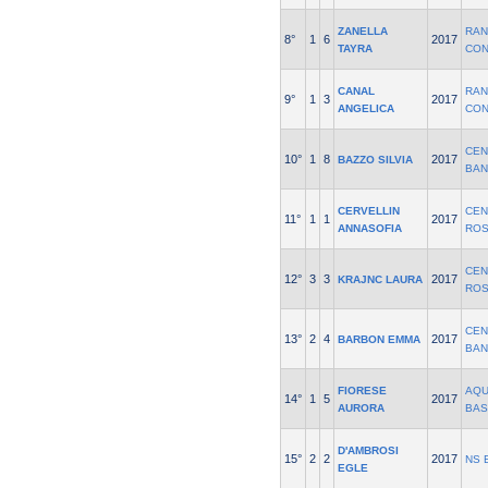
ZANELLA
RAN
8°
1
6
2017
TAYRA
CON
CANAL
RAN
9°
1
3
2017
ANGELICA
CON
CEN
10°
1
8
2017
BAZZO SILVIA
BAN
CERVELLIN
CEN
11°
1
1
2017
ANNASOFIA
ROS
CEN
12°
3
3
2017
KRAJNC LAURA
ROS
CEN
13°
2
4
2017
BARBON EMMA
BAN
FIORESE
AQU
14°
1
5
2017
AURORA
BAS
D'AMBROSI
15°
2
2
2017
NS 
EGLE