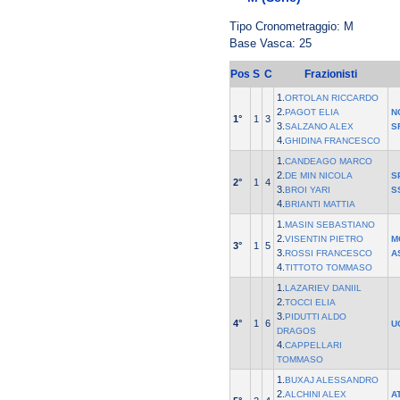
Tipo Cronometraggio: M
Base Vasca: 25
Pos
S
C
Frazionisti
1.
ORTOLAN RICCARDO
2.
PAGOT ELIA
N
1°
1
3
3.
SALZANO ALEX
S
4.
GHIDINA FRANCESCO
1.
CANDEAGO MARCO
2.
DE MIN NICOLA
S
2°
1
4
3.
BROI YARI
S
4.
BRIANTI MATTIA
1.
MASIN SEBASTIANO
2.
VISENTIN PIETRO
M
3°
1
5
3.
ROSSI FRANCESCO
A
4.
TITTOTO TOMMASO
1.
LAZARIEV DANIIL
2.
TOCCI ELIA
3.
PIDUTTI ALDO
4°
1
6
U
DRAGOS
4.
CAPPELLARI
TOMMASO
1.
BUXAJ ALESSANDRO
2.
ALCHINI ALEX
A