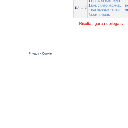
1.
GOLIN SEBASTIANO
2.
DAL CANTO MICHAEL
N
11°
1
2
3.
BALDASSAR ETHAN
S
4.
KURTI FISNIK
Risultati gara riepilogativi
© 2004 Copyright by FIN Veneto - P.Iva 01384031009
Privacy
-
Cookie