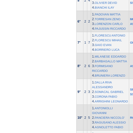
5°
2
4
3.
OLIVIER DEVID
S
4.
BIANCHI ILAY
1.
PADOVAN MATTIA
2.
TORRESAN ZENO
M
6°
2
2
3.
LORENZON CARLO
A
4.
PAJUSSIN RICCARDO
1.
FLORESCU ANTONIO
2.
FLORESCU MIHAIL
7°
1
7
O
3.
GAIO EVAN
4.
BORRIERO LUCA
1.
MILANESE EDOARDO
2.
BARBAGALLO MATTIA
8°
2
6
3.
FORMISANO
A
RICCARDO
4.
BRUNIERA LORENZO
1.
DALLA RIVA
ALESSANDRO
S
9°
2
3
2.
SOMACAL GABRIEL
S
3.
CORONA FABIO
4.
ARRIGHINI LEONARDO
1.
ANTONIOLLI
GIOVANNI
10°
2
5
2.
PANCIERA NICCOLO'
R
3.
RAGUSANO ALESSIO
4.
AGNOLETTO FABIO