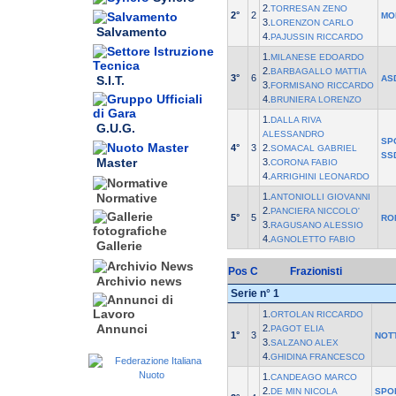
2.
TORRESAN ZENO
2°
2
MO
3.
LORENZON CARLO
Salvamento
4.
PAJUSSIN RICCARDO
1.
MILANESE EDOARDO
2.
BARBAGALLO MATTIA
3°
6
S.I.T.
AS
3.
FORMISANO RICCARDO
4.
BRUNIERA LORENZO
1.
DALLA RIVA
G.U.G.
ALESSANDRO
SP
4°
3
2.
SOMACAL GABRIEL
SS
Master
3.
CORONA FABIO
4.
ARRIGHINI LEONARDO
1.
Normative
ANTONIOLLI GIOVANNI
2.
PANCIERA NICCOLO'
5°
5
RO
3.
RAGUSANO ALESSIO
4.
AGNOLETTO FABIO
Gallerie
Pos
C
Frazionisti
Archivio news
Serie n° 1
1.
ORTOLAN RICCARDO
Annunci
2.
PAGOT ELIA
1°
3
NOT
3.
SALZANO ALEX
4.
GHIDINA FRANCESCO
1.
CANDEAGO MARCO
2.
DE MIN NICOLA
SPO