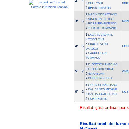
2°
4
3.
BROI YARI
SSD
4.
BRIANTI MATTIA
1.
MASIN SEBASTIANO
2.
VISENTIN PIETRO
3°
5
MON
3.
ROSSI FRANCESCO
4.
TITTOTO TOMMASO
1.
LAZARIEV DANIIL
2.
TOCCI ELIA
3.
PIDUTTI ALDO
4°
6
UOEI
DRAGOS
4.
CAPPELLARI
TOMMASO
1.
FLORESCU ANTONIO
2.
FLORESCU MIHAIL
5°
7
OND
3.
GAIO EVAN
4.
BORRIERO LUCA
1.
GOLIN SEBASTIANO
2.
DAL CANTO MICHAEL
6°
2
NOT
3.
BALDASSAR ETHAN
4.
KURTI FISNIK
Risultati gara ordinati per s
Risultati totali del turno 
M (Serie)