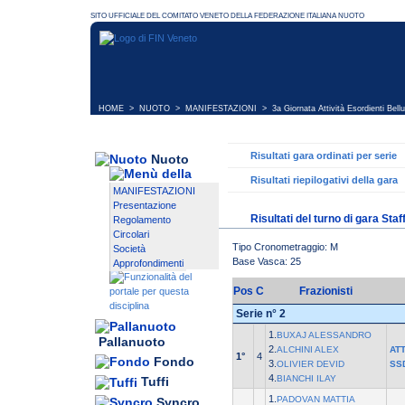
HOME
>
NUOTO
>
MANIFESTAZIONI
>
3a Giornata Attività Esordienti Bell
Risultati gara ordinati per serie
Nuoto
Risultati riepilogativi della gara
MANIFESTAZIONI
Presentazione
Risultati del turno di gara Staf
Regolamento
Circolari
Tipo Cronometraggio: M
Società
Base Vasca: 25
Approfondimenti
Pos
C
Frazionisti
Serie n° 2
1.
BUXAJ ALESSANDRO
Pallanuoto
2.
ALCHINI ALEX
AT
1°
4
Fondo
3.
OLIVIER DEVID
SS
4.
BIANCHI ILAY
Tuffi
1.
PADOVAN MATTIA
Syncro