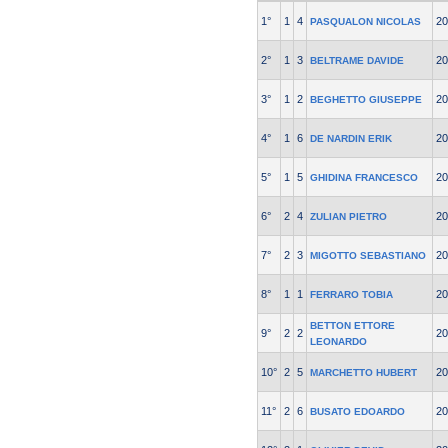
1°
1
4
20
PASQUALON NICOLAS
2°
1
3
20
BELTRAME DAVIDE
3°
1
2
20
BEGHETTO GIUSEPPE
4°
1
6
20
DE NARDIN ERIK
5°
1
5
20
GHIDINA FRANCESCO
6°
2
4
20
ZULIAN PIETRO
7°
2
3
20
MIGOTTO SEBASTIANO
8°
1
1
20
FERRARO TOBIA
BETTON ETTORE
9°
2
2
20
LEONARDO
10°
2
5
20
MARCHETTO HUBERT
11°
2
6
20
BUSATO EDOARDO