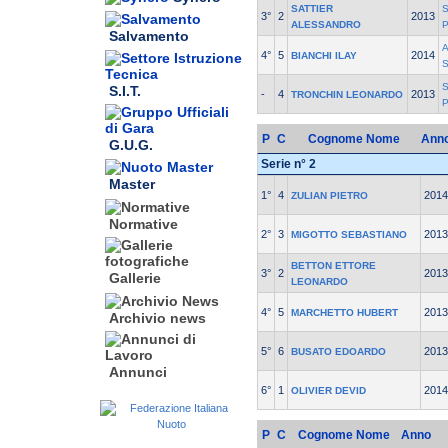
SATTIER
S
3°
2
2013
ALESSANDRO
Salvamento
4°
5
2014
BIANCHI ILAY
S
S.I.T.
-
4
2013
TRONCHIN LEONARDO
P
C
Cognome Nome
Ann
G.U.G.
Serie n° 2
Master
1°
4
2014
ZULIAN PIETRO
Normative
2°
3
2013
MIGOTTO SEBASTIANO
BETTON ETTORE
3°
2
2013
Gallerie
LEONARDO
4°
5
2013
MARCHETTO HUBERT
Archivio news
5°
6
2013
BUSATO EDOARDO
Annunci
6°
1
2014
OLIVIER DEVID
P
C
Cognome Nome
Anno