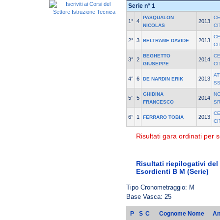
Serie n° 1
PASQUALON
C
1°
4
2013
NICOLAS
CI
C
2°
3
2013
BELTRAME DAVIDE
CI
BEGHETTO
C
3°
2
2014
GIUSEPPE
CI
AT
4°
6
2013
DE NARDIN ERIK
S
GHIDINA
NO
5°
5
2014
FRANCESCO
S
C
6°
1
2013
FERRARO TOBIA
CI
Risultati gara ordinati per s
Risultati riepilogativi de
Esordienti B M (Serie)
Tipo Cronometraggio: M
Base Vasca: 25
P
S
C
Cognome Nome
An