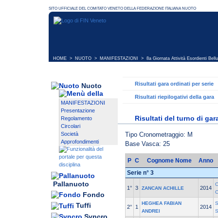
HOME
>
NUOTO
>
MANIFESTAZIONI
>
8a Giornata Attività Esordienti Bell
Risultati gara ordinati per serie
Nuoto
Risultati riepilogativi della gara
MANIFESTAZIONI
Presentazione
Risultati del turno di gar
Regolamento
Circolari
Tipo Cronometraggio: M
Società
Approfondimenti
Base Vasca: 25
P
C
Cognome Nome
Anno
Serie n° 3
Pallanuoto
1°
3
2014
ZANCAN ACHILLE
Fondo
HEGHEA FABIAN
S
Tuffi
2°
1
2014
ANDREI
Syncro