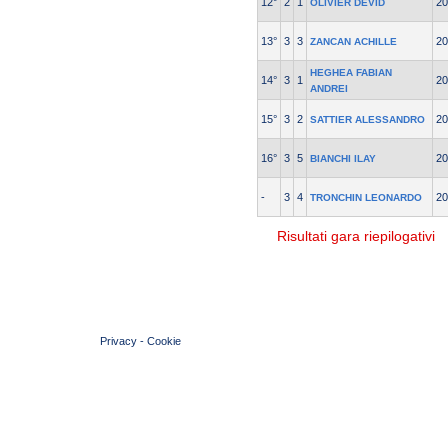
12°
2
1
20
OLIVIER DEVID
13°
3
3
20
ZANCAN ACHILLE
HEGHEA FABIAN
14°
3
1
20
ANDREI
15°
3
2
20
SATTIER ALESSANDRO
16°
3
5
20
BIANCHI ILAY
-
3
4
20
TRONCHIN LEONARDO
Risultati gara riepilogativi
© 2004 Copyright by FIN Veneto - P.Iva 01384031009
Privacy
-
Cookie