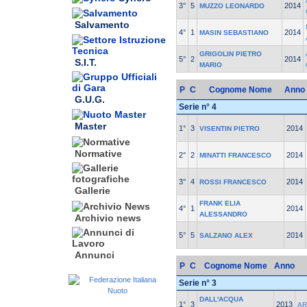
3°
5
2014
MUZZO LEONARDO
Salvamento
4°
1
2014
MASIN SEBASTIANO
GRIGOLIN PIETRO
5°
2
2014
S.I.T.
MARIO
P
C
Cognome Nome
Anno
G.U.G.
Serie n° 4
Master
1°
3
2014
VISENTIN PIETRO
Normative
2°
2
2014
MINATTI FRANCESCO
3°
4
2014
ROSSI FRANCESCO
Gallerie
FRANK ELIA
4°
1
2014
ALESSANDRO
Archivio news
5°
5
2014
SALZANO ALEX
Annunci
P
C
Cognome Nome
Anno
Serie n° 3
DALL'ACQUA
1°
3
2013
AR