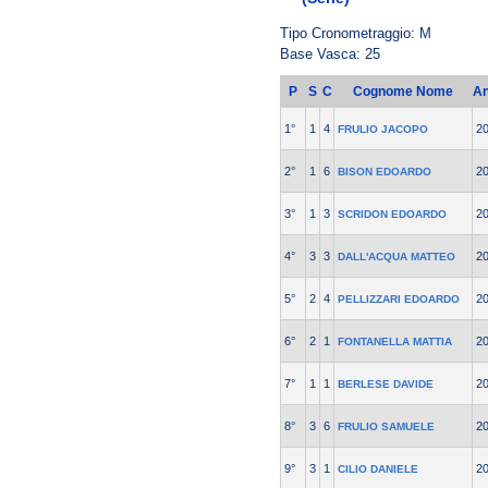
Tipo Cronometraggio: M
Base Vasca: 25
P
S
C
Cognome Nome
A
1°
1
4
2
FRULIO JACOPO
2°
1
6
2
BISON EDOARDO
3°
1
3
2
SCRIDON EDOARDO
4°
3
3
2
DALL'ACQUA MATTEO
5°
2
4
2
PELLIZZARI EDOARDO
6°
2
1
2
FONTANELLA MATTIA
7°
1
1
2
BERLESE DAVIDE
8°
3
6
2
FRULIO SAMUELE
9°
3
1
2
CILIO DANIELE