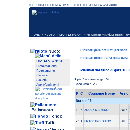
HOME
>
NUOTO
>
MANIFESTAZIONI
>
6a Giornata Attività Esordienti Trev
Risultati gara ordinati per serie
Nuoto
Risultati riepilogativi della gara
MANIFESTAZIONI
Presentazione
Risultati del turno di gara 10
Regolamento
Circolari
Tipo Cronometraggio: M
Società
Base Vasca: 25
Approfondimenti
P
C
Cognome Nome
Anno
Serie n° 5
Pallanuoto
1°
3
2013
ZUCCA MARTINO
Fondo
2°
4
2013
FRACCARO GUIDO
Tuffi
Syncro