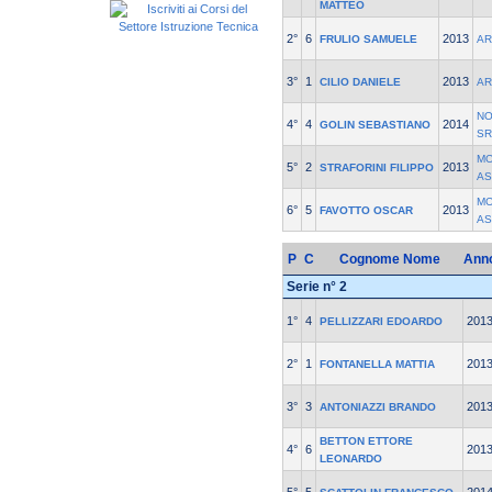
MATTEO
2°
6
2013
FRULIO SAMUELE
AR
3°
1
2013
CILIO DANIELE
AR
NO
4°
4
2014
GOLIN SEBASTIANO
SR
MO
5°
2
2013
STRAFORINI FILIPPO
AS
MO
6°
5
2013
FAVOTTO OSCAR
AS
P
C
Cognome Nome
Ann
Serie n° 2
1°
4
201
PELLIZZARI EDOARDO
2°
1
201
FONTANELLA MATTIA
3°
3
201
ANTONIAZZI BRANDO
BETTON ETTORE
4°
6
201
LEONARDO