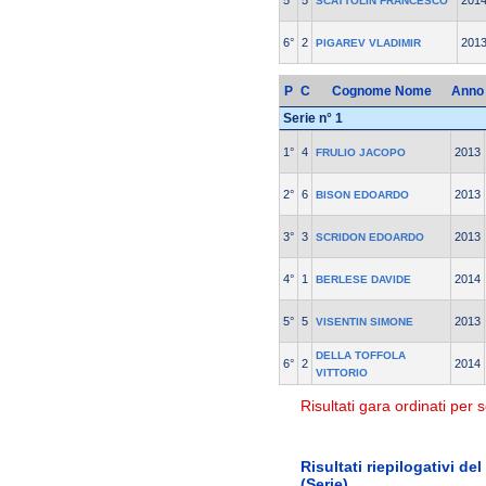
5°
5
201
SCATTOLIN FRANCESCO
6°
2
201
PIGAREV VLADIMIR
P
C
Cognome Nome
Anno
Serie n° 1
1°
4
2013
FRULIO JACOPO
2°
6
2013
BISON EDOARDO
3°
3
2013
SCRIDON EDOARDO
4°
1
2014
BERLESE DAVIDE
5°
5
2013
VISENTIN SIMONE
DELLA TOFFOLA
6°
2
2014
VITTORIO
Risultati gara ordinati per s
Risultati riepilogativi d
(Serie)