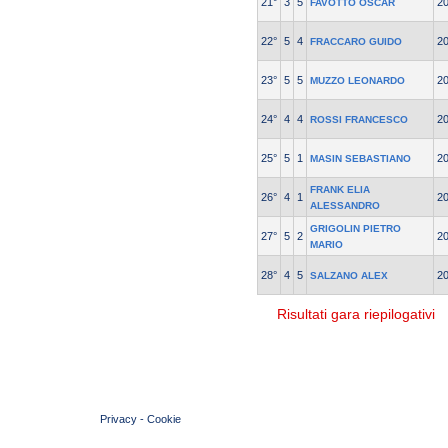
21°
3
5
2
FAVOTTO OSCAR
22°
5
4
2
FRACCARO GUIDO
23°
5
5
2
MUZZO LEONARDO
24°
4
4
2
ROSSI FRANCESCO
25°
5
1
2
MASIN SEBASTIANO
FRANK ELIA
26°
4
1
2
ALESSANDRO
GRIGOLIN PIETRO
27°
5
2
2
MARIO
28°
4
5
2
SALZANO ALEX
Risultati gara riepilogativi
© 2004 Copyright by FIN Veneto - P.Iva 01384031009
Privacy
-
Cookie