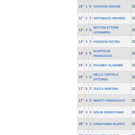
10°
1
5
2
VISENTIN SIMONE
11°
2
3
2
ANTONIAZZI BRANDO
BETTON ETTORE
12°
2
6
2
LEONARDO
13°
4
3
2
VISENTIN PIETRO
SCATTOLIN
14°
2
5
2
FRANCESCO
15°
2
2
2
PIGAREV VLADIMIR
DELLA TOFFOLA
16°
1
2
2
VITTORIO
17°
5
3
2
ZUCCA MARTINO
17°
4
2
2
MINATTI FRANCESCO
19°
3
4
2
GOLIN SEBASTIANO
20°
3
2
2
STRAFORINI FILIPPO