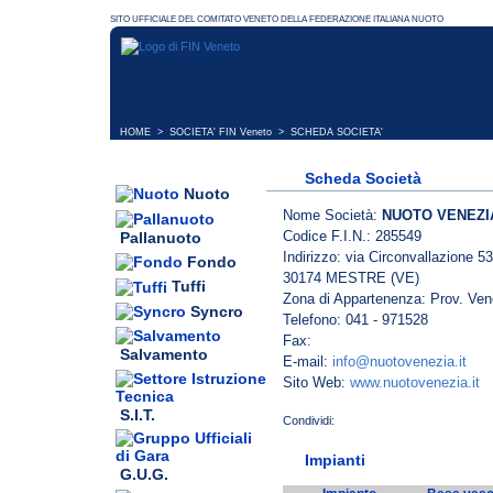
HOME
>
SOCIETA' FIN Veneto
> SCHEDA SOCIETA'
Scheda Società
Nuoto
Nome Società:
NUOTO VENEZI
Codice F.I.N.: 285549
Pallanuoto
Indirizzo: via Circonvallazione 53
Fondo
30174 MESTRE (VE)
Tuffi
Zona di Appartenenza: Prov. Ven
Syncro
Telefono: 041 - 971528
Fax:
Salvamento
E-mail:
info@nuotovenezia.it
Sito Web:
www.nuotovenezia.it
S.I.T.
Impianti
G.U.G.