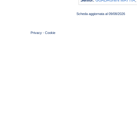
Senior:
GUADAGNIN MATTIA
Scheda aggiornata al 09/08/2026
© 2004 Copyright by FIN Veneto - P.Iva 01384031009
Privacy
-
Cookie