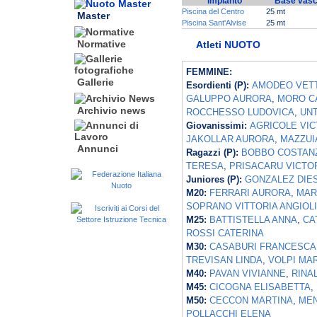
Impianto
Base vas
Piscina del Centro
25 mt
Master
Piscina Sant'Alvise
25 mt
Normative
Atleti NUOTO
FEMMINE:
Gallerie
Esordienti (P):
AMODEO VET
GALUPPO AURORA
,
MORO C
Archivio news
ROCCHESSO LUDOVICA
,
UNT
Giovanissimi:
AGRICOLE VIC
JAKOLLAR AURORA
,
MAZZUI
Annunci
Ragazzi (P):
BOBBO COSTAN
TERESA
,
PRISACARU VICTO
Juniores (P):
GONZALEZ DIE
M20:
FERRARI AURORA
,
MAR
SOPRANO VITTORIA ANGIOL
M25:
BATTISTELLA ANNA
,
CA
ROSSI CATERINA
M30:
CASABURI FRANCESCA
TREVISAN LINDA
,
VOLPI MA
M40:
PAVAN VIVIANNE
,
RINAL
M45:
CICOGNA ELISABETTA
,
M50:
CECCON MARTINA
,
MEN
POLLACCHI ELENA