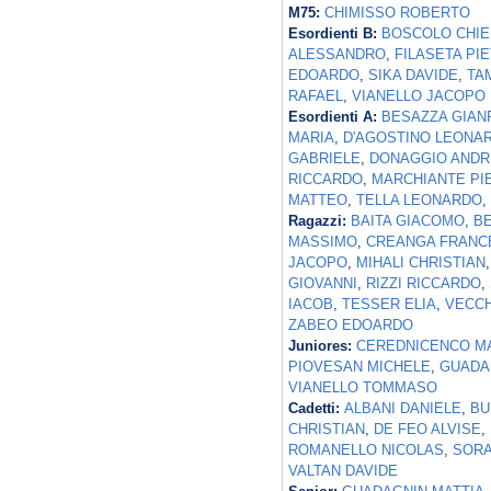
M75:
CHIMISSO ROBERTO
Esordienti B:
BOSCOLO CHIE
ALESSANDRO
,
FILASETA PI
EDOARDO
,
SIKA DAVIDE
,
TA
RAFAEL
,
VIANELLO JACOPO
Esordienti A:
BESAZZA GIAN
MARIA
,
D'AGOSTINO LEONA
GABRIELE
,
DONAGGIO ANDR
RICCARDO
,
MARCHIANTE PI
MATTEO
,
TELLA LEONARDO
,
Ragazzi:
BAITA GIACOMO
,
B
MASSIMO
,
CREANGA FRANC
JACOPO
,
MIHALI CHRISTIAN
GIOVANNI
,
RIZZI RICCARDO
,
IACOB
,
TESSER ELIA
,
VECCH
ZABEO EDOARDO
Juniores:
CEREDNICENCO M
PIOVESAN MICHELE
,
GUADA
VIANELLO TOMMASO
Cadetti:
ALBANI DANIELE
,
BU
CHRISTIAN
,
DE FEO ALVISE
,
ROMANELLO NICOLAS
,
SORA
VALTAN DAVIDE