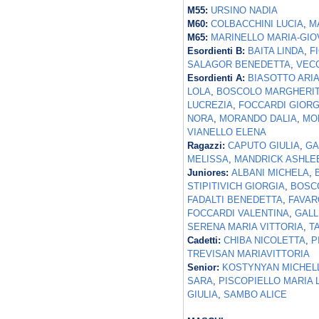
M55:
URSINO NADIA
M60:
COLBACCHINI LUCIA
,
M
M65:
MARINELLO MARIA-GI
Esordienti B:
BAITA LINDA
,
F
SALAGOR BENEDETTA
,
VECC
Esordienti A:
BIASOTTO ARI
LOLA
,
BOSCOLO MARGHERI
LUCREZIA
,
FOCCARDI GIORG
NORA
,
MORANDO DALIA
,
MOR
VIANELLO ELENA
Ragazzi:
CAPUTO GIULIA
,
GA
MELISSA
,
MANDRICK ASHLE
Juniores:
ALBANI MICHELA
,
STIPITIVICH GIORGIA
,
BOSCO
FADALTI BENEDETTA
,
FAVAR
FOCCARDI VALENTINA
,
GALL
SERENA MARIA VITTORIA
,
T
Cadetti:
CHIBA NICOLETTA
,
P
TREVISAN MARIAVITTORIA
Senior:
KOSTYNYAN MICHEL
SARA
,
PISCOPIELLO MARIA L
GIULIA
,
SAMBO ALICE