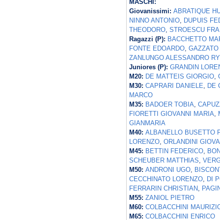
MASCHI:
Giovanissimi:
ABRATIQUE H
NINNO ANTONIO
,
DUPUIS FE
THEODORO
,
STROESCU FR
Ragazzi (P):
BACCHETTO MA
FONTE EDOARDO
,
GAZZATO
ZANLUNGO ALESSANDRO RY
Juniores (P):
GRANDIN LORE
M20:
DE MATTEIS GIORGIO
,
M30:
CAPRARI DANIELE
,
DE 
MARCO
M35:
BADOER TOBIA
,
CAPUZ
FIORETTI GIOVANNI MARIA
,
GIANMARIA
M40:
ALBANELLO BUSETTO 
LORENZO
,
ORLANDINI GIOVA
M45:
BETTIN FEDERICO
,
BON
SCHEUBER MATTHIAS
,
VERG
M50:
ANDRONI UGO
,
BISCON
CECCHINATO LORENZO
,
DI 
FERRARIN CHRISTIAN
,
PAGI
M55:
ZANIOL PIETRO
M60:
COLBACCHINI MAURIZI
M65:
COLBACCHINI ENRICO