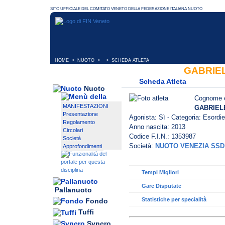
HOME
>
NUOTO
> > SCHEDA ATLETA
GABRIE
Scheda Atleta
Nuoto
Cognome 
MANIFESTAZIONI
GABRIEL
Presentazione
Agonista: Sì - Categoria: Esordie
Regolamento
Anno nascita: 2013
Circolari
Codice F.I.N.: 1353987
Società
Società:
NUOTO VENEZIA SSD
Approfondimenti
Tempi Migliori
Gare Disputate
Pallanuoto
Statistiche per specialità
Fondo
Tuffi
Syncro