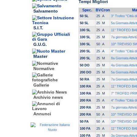
Tempi Migliori
Spec.
BV
Cron
Ma
Salvamento
50 SL
25
A
3° Trofeo "Città d
50 SL
25
M
5a Giornata Attivi
S.I.T.
100 SL
25
A
11° TROFEO BA
100 SL
25
M
7a giornata Attivi
G.U.G.
100 SL
50
A
10^ TREVISO S
200 SL
25
A
4° Trofeo "Città d
Master
200 SL
25
M
8a Giornata Attivi
50 DO
25
M
4a Giornata Attivi
Normative
200 DO
25
M
5a Giornata Attivi
50 RA
25
M
7a Giornata Attivi
Gallerie
100 RA
25
A
11° TROFEO BA
100 RA
25
M
7° TROFEO PRI
Archivio news
200 RA
25
A
4° Trofeo "Città d
200 RA
25
M
7a giornata Attivi
Annunci
200 RA
50
A
10^ TREVISO S
50 FA
50
A
10^ TREVISO S
100 FA
25
A
11° TROFEO BA
100 FA
25
M
3a Giornata Attivi