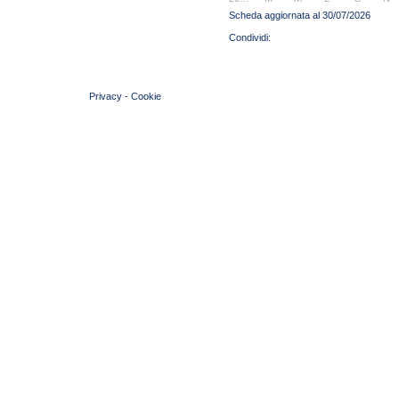
Scheda aggiornata al 30/07/2026
© 2004 Copyright by FIN Veneto - P.Iva 01384031009
Privacy
-
Cookie