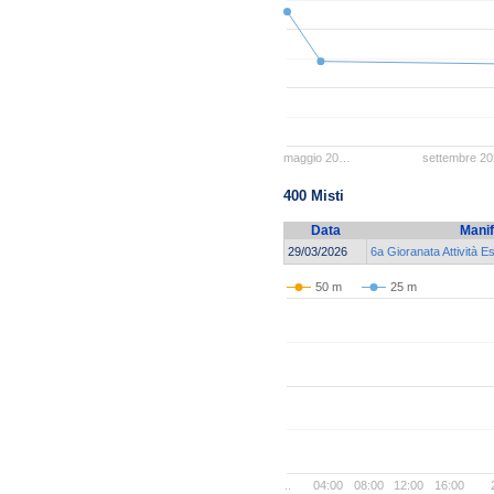
maggio 20…
settembre 2
400 Misti
Data
Manif
29/03/2026
6a Gioranata Attività E
50 m
25 m
..
04:00
08:00
12:00
16:00