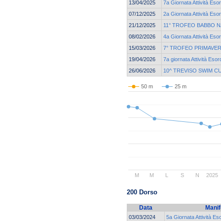
13/04/2025
7a Giornata Attività Eso
07/12/2025
2a Giornata Attività Esor
21/12/2025
11° TROFEO BABBO N
08/02/2026
4a Giornata Attività Esor
15/03/2026
7° TROFEO PRIMAVER
19/04/2026
7a giornata Attività Esor
26/06/2026
10^ TREVISO SWIM C
50 m
25 m
M
M
L
S
N
2025
200 Dorso
Data
Manif
03/03/2024
5a Giornata Attività Es