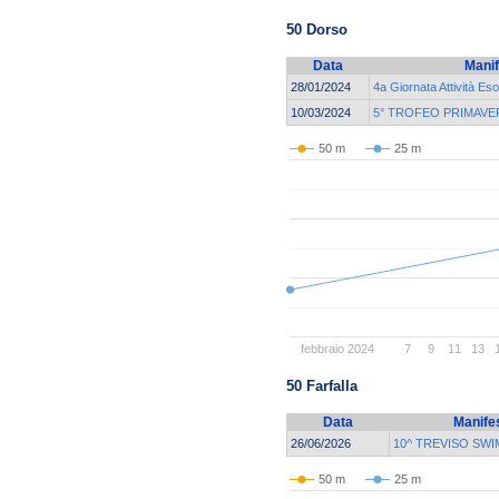
50 Dorso
Data
Manif
28/01/2024
4a Giornata Attività Eso
10/03/2024
5° TROFEO PRIMAVE
50 m
25 m
febbraio 2024
7
9
11
13
50 Farfalla
Data
Manife
26/06/2026
10^ TREVISO SWI
50 m
25 m