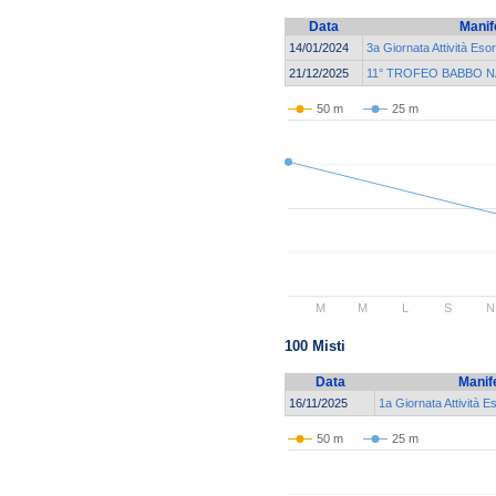
Data
Manif
14/01/2024
3a Giornata Attività Eso
21/12/2025
11° TROFEO BABBO N
50 m
25 m
M
M
L
S
N
100 Misti
Data
Manif
16/11/2025
1a Giornata Attività E
50 m
25 m