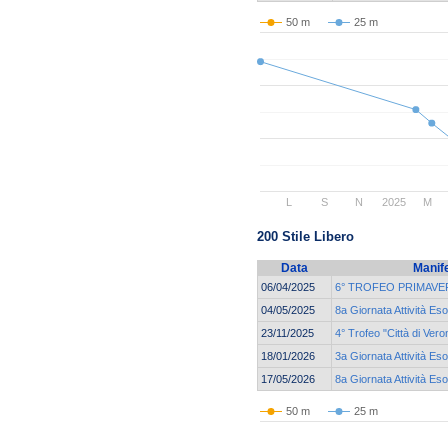
50 m
25 m
L
S
N
2025
M
200 Stile Libero
Data
Manif
06/04/2025
6° TROFEO PRIMAVE
04/05/2025
8a Giornata Attività Eso
23/11/2025
4° Trofeo "Città di Vero
18/01/2026
3a Giornata Attività Eso
17/05/2026
8a Giornata Attività Eso
50 m
25 m