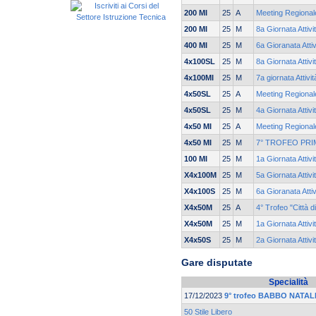
200 MI
25
A
Meeting Regionale
200 MI
25
M
8a Giornata Attivi
400 MI
25
M
6a Gioranata Attiv
4x100SL
25
M
8a Giornata Attivi
4x100MI
25
M
7a giornata Attivi
4x50SL
25
A
Meeting Regionale
4x50SL
25
M
4a Giornata Attivi
4x50 MI
25
A
Meeting Regionale
4x50 MI
25
M
7° TROFEO PRI
100 MI
25
M
1a Giornata Attivi
X4x100M
25
M
5a Giornata Attivi
X4x100S
25
M
6a Gioranata Attiv
X4x50M
25
A
4° Trofeo "Città d
X4x50M
25
M
1a Giornata Attivi
X4x50S
25
M
2a Giornata Attivi
Gare disputate
Specialità
17/12/2023
9° trofeo BABBO NATALE
50 Stile Libero