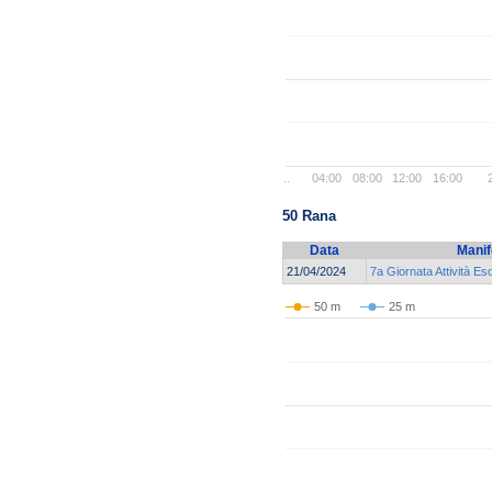
..
04:00
08:00
12:00
16:00
50 Rana
Data
Manif
21/04/2024
7a Giornata Attività Es
50 m
25 m