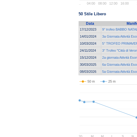
..
04:00
08:00
12:00
16:00
50 Stile Libero
Data
Manif
17/12/2023
9° trofeo BABBO NATAL
14/01/2024
3a Giornata Attività Eso
10/03/2024
5° TROFEO PRIMAVER
24/11/2024
3° Trofeo "Città di Vero
15/12/2024
2a giornata Attività Eso
30/03/2025
6a Giornata Attività Eso
08/03/2026
5a Giornata Attività Eso
50 m
25 m
20…
M
M
L
S
N