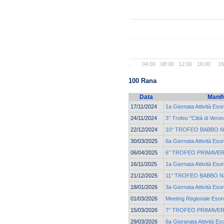
..
04:00
08:00
12:00
16:00
16
100 Rana
Data
Manif
17/11/2024
1a Giornata Attività Eso
24/11/2024
3° Trofeo "Città di Veron
22/12/2024
10° TROFEO BABBO N
30/03/2025
6a Giornata Attività Eso
06/04/2025
6° TROFEO PRIMAVER
16/11/2025
1a Giornata Attività Esor
21/12/2025
11° TROFEO BABBO N
18/01/2026
3a Giornata Attività Esor
01/03/2026
Meeting Regionale Esord
15/03/2026
7° TROFEO PRIMAVER
29/03/2026
6a Gioranata Attività Es