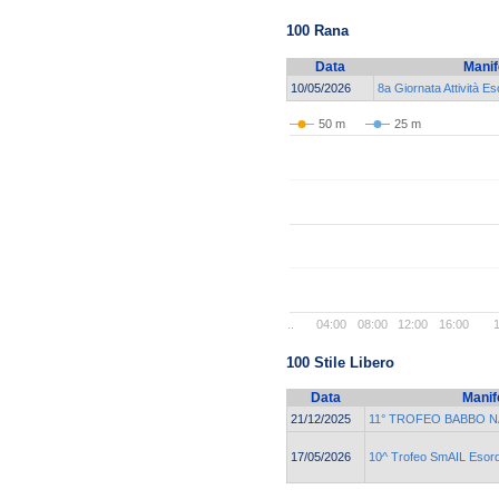
100 Rana
Data
Manif
10/05/2026
8a Giornata Attività E
50 m
25 m
..
04:00
08:00
12:00
16:00
1
100 Stile Libero
Data
Manif
21/12/2025
11° TROFEO BABBO N
17/05/2026
10^ Trofeo SmAIL Esord