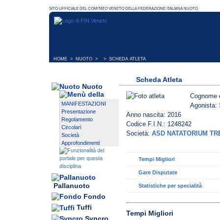
HOME
>
NUOTO
> > SCHEDA ATLETA
Scheda Atleta
Nuoto
Cognome 
MANIFESTAZIONI
Agonista: 
Presentazione
Anno nascita: 2016
Regolamento
Codice F.I.N.: 1248242
Circolari
Società:
ASD NATATORIUM TR
Società
Approfondimenti
Tempi Migliori
Gare Disputate
Pallanuoto
Statistiche per specialità
Fondo
Tuffi
Tempi Migliori
Syncro