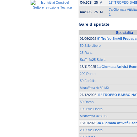
X4x50S
25
A
11° TROFEO BAB
7a Giornata Attivit
X4x50S
25
M
1
Gare disputate
Specialità
01/06/2025
9° Trofeo SmAil Propag
50 Stile Libero
25 Rana
Staff. 4x25 Stile L.
16/11/2025
1a Giornata Attività Esor
200 Dorso
50 Farfalla
Mistaffetta 4x50 MX
21/12/2025
11° TROFEO BABBO NA
50 Dorso
100 Stile Libero
Mistaffetta 4x50 SL
18/01/2026
3a Giornata Attività Eso
200 Stile Libero