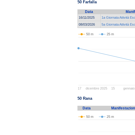
50 Farfalla
Data
Manif
16/11/2025
1a Giornata Attività Es
08/03/2026
5a Giornata Attività E
50 m
25 m
17
dicembre 2025
15
gennaio
50 Rana
Data
Manifestazio
50 m
25 m