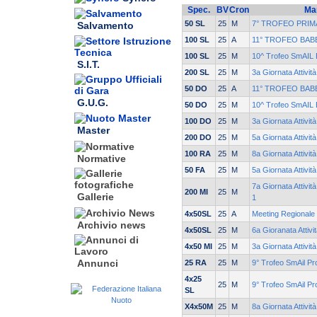
Spec.
BV
Cron
Ma
50 SL
25
M
7° TROFEO PRIM
Salvamento
100 SL
25
A
11° TROFEO BAB
100 SL
25
M
10^ Trofeo SmAIL E
S.I.T.
200 SL
25
M
3a Giornata Attivit
50 DO
25
A
11° TROFEO BAB
G.U.G.
50 DO
25
M
10^ Trofeo SmAIL E
100 DO
25
M
3a Giornata Attivit
Master
200 DO
25
M
5a Giornata Attivi
100 RA
25
M
8a Giornata Attivit
Normative
50 FA
25
M
5a Giornata Attivi
7a Giornata Attivit
200 MI
25
M
Gallerie
1
4x50SL
25
A
Meeting Regionale 
Archivio news
4x50SL
25
M
6a Gioranata Attivi
4x50 MI
25
M
3a Giornata Attivit
Annunci
25 RA
25
M
9° Trofeo SmAil P
4x25
25
M
9° Trofeo SmAil P
SL
X4x50M
25
M
8a Giornata Attivit