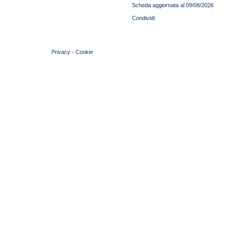
Scheda aggiornata al 09/08/2026
© 2004 Copyright by FIN Veneto - P.Iva 01384031009
Privacy
-
Cookie