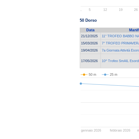
..
5
12
19
26
50 Dorso
Data
Manif
21/12/2025
11° TROFEO BABBO N
15/03/2026
7° TROFEO PRIMAVERA
19/04/2026
7a Giornata Attività Esor
17/05/2026
10^ Trofeo SmAIL Esordi
50 m
25 m
gennaio 2026
febbraio 2026
m