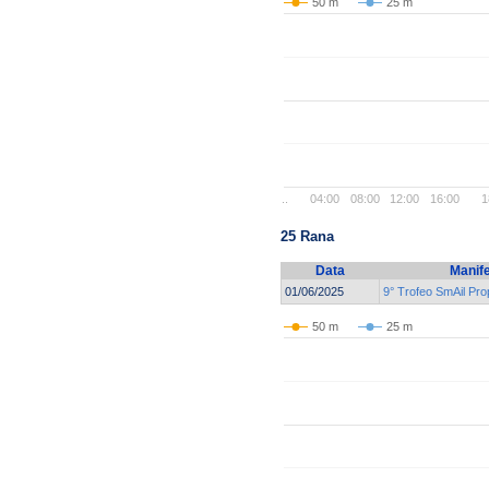
50 m
25 m
..
04:00
08:00
12:00
16:00
1
25 Rana
Data
Manif
01/06/2025
9° Trofeo SmAil Pr
50 m
25 m