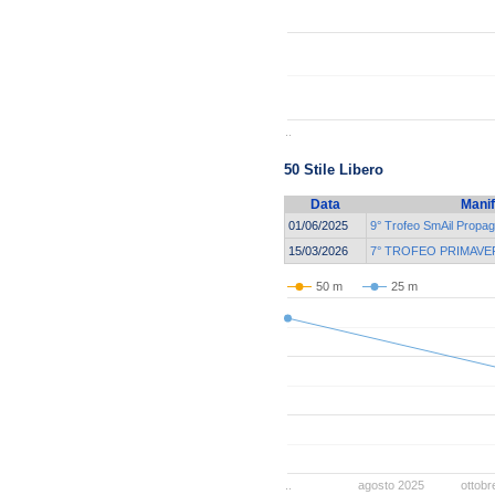
..
50 Stile Libero
Data
Manif
01/06/2025
9° Trofeo SmAil Propa
15/03/2026
7° TROFEO PRIMAVE
50 m
25 m
..
agosto 2025
ottobr