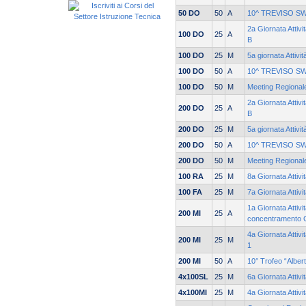
50 DO
50
A
10^ TREVISO S
2a Giornata Attivi
100 DO
25
A
B
100 DO
25
M
5a giornata Attivi
100 DO
50
A
10^ TREVISO S
100 DO
50
M
Meeting Regionale
2a Giornata Attivi
200 DO
25
A
B
200 DO
25
M
5a giornata Attivi
200 DO
50
A
10^ TREVISO S
200 DO
50
M
Meeting Regionale
100 RA
25
M
8a Giornata Attivi
100 FA
25
M
7a Giornata Attiv
1a Giornata Attivi
200 MI
25
A
concentramento 
4a Giornata Attivi
200 MI
25
M
1
200 MI
50
A
10° Trofeo “Alber
4x100SL
25
M
6a Giornata Attiv
4x100MI
25
M
4a Giornata Attiv