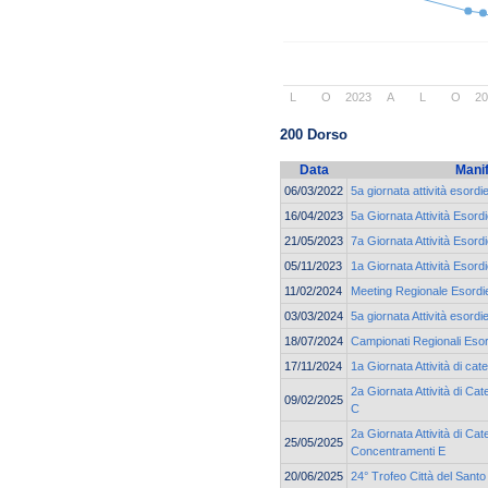
L
O
2023
A
L
O
2
200 Dorso
Data
Mani
06/03/2022
5a giornata attività esord
16/04/2023
5a Giornata Attività Esor
21/05/2023
7a Giornata Attività Esor
05/11/2023
1a Giornata Attività Esord
11/02/2024
Meeting Regionale Esordie
03/03/2024
5a giornata Attività esord
18/07/2024
Campionati Regionali Esor
17/11/2024
1a Giornata Attività di c
2a Giornata Attività di C
09/02/2025
C
2a Giornata Attività di Cat
25/05/2025
Concentramenti E
20/06/2025
24° Trofeo Città del Santo