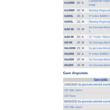
Campionati Region
4x100MI
50
A
lunga
4x100MI
50
M
Meeting Regionale
4x50SL
25
A
9° trofeo BABBO 
4x50SL
25
M
Meeting Regionale
4a Giornata Attivi
4x50 MI
25
M
1
4x50 MI
50
A
11° Trofeo “Alber
100 MI
25
M
3a Giornata Attiv
X4x100M
25
M
5a giornata Attivi
X4x50M
25
A
9° trofeo BABBO 
X4x50M
25
M
3a Giornata Attiv
X4x50S
25
M
2a Giornata Attiv
Gare disputate
Specialità
13/02/2022
4a giornata attività eso
200 Stile Libero
100 Rana
06/03/2022
5a giornata attività eso
400 Stile Libero