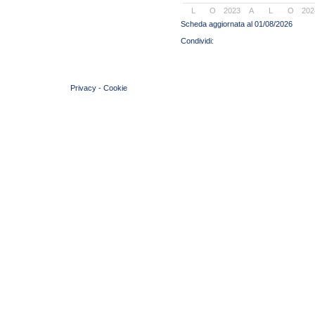
L
O
2023
A
L
O
202
Scheda aggiornata al 01/08/2026
© 2004 Copyright by FIN Veneto - P.Iva 01384031009
Privacy
-
Cookie