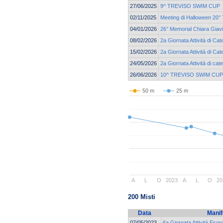
27/06/2025
9^ TREVISO SWIM CUP
02/11/2025
Meeting di Halloween 20° 
04/01/2026
26° Memorial Chiara Giav
08/02/2026
2a Giornata Attività di Ca
15/02/2026
2a Giornata Attività di Ca
24/05/2026
2a Giornata Attività di c
26/06/2026
10^ TREVISO SWIM CUP
50 m
25 m
A
L
O
2023
A
L
O
20
200 Misti
Data
Manif
07/05/2023
6a Giornata Attività Eso