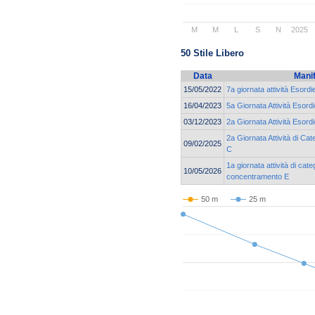
M
M
L
S
N
2025
50 Stile Libero
Data
Mani
15/05/2022
7a giornata attività Esord
16/04/2023
5a Giornata Attività Esor
03/12/2023
2a Giornata Attività Esor
2a Giornata Attività di C
09/02/2025
C
1a giornata attività di cat
10/05/2026
concentramento E
50 m
25 m