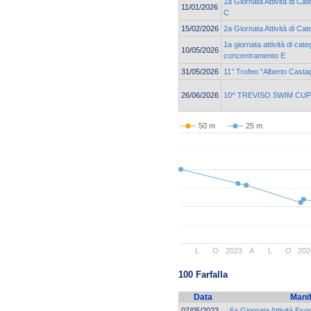
1a Giornata Attività di C
11/01/2026
C
15/02/2026
2a Giornata Attività di Ca
1a giornata attività di cat
10/05/2026
concentramento E
31/05/2026
11° Trofeo “Alberto Casta
26/06/2026
10^ TREVISO SWIM CUP
50 m
25 m
L
O
2023
A
L
O
202
100 Farfalla
Data
Mani
07/05/2023
6a Giornata Attività Eso