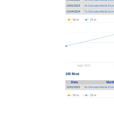
14/01/2024
3a Giornata Attività Eso
21/04/2024
7a Giornata Attività Eso
50 m
25 m
luglio 2023
100 Misti
Data
Mani
22/01/2023
3a Giornata Attività Eso
50 m
25 m