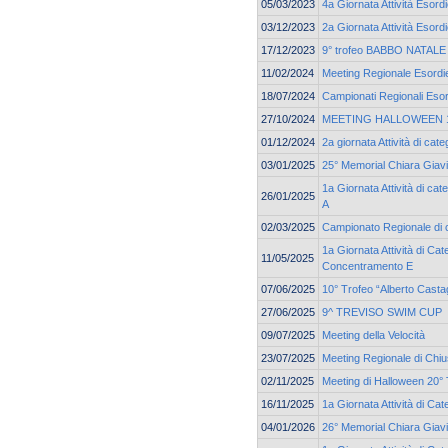
05/03/2023
4a Giornata Attività Esor
03/12/2023
2a Giornata Attività Esor
17/12/2023
9° trofeo BABBO NATALE c
11/02/2024
Meeting Regionale Esordie
18/07/2024
Campionati Regionali Esor
27/10/2024
MEETING HALLOWEEN 19
01/12/2024
2a giornata Attività di c
03/01/2025
25° Memorial Chiara Giav
1a Giornata Attività di ca
26/01/2025
A
02/03/2025
Campionato Regionale di 
1a Giornata Attività di Cat
11/05/2025
Concentramento E
07/06/2025
10° Trofeo “Alberto Casta
27/06/2025
9^ TREVISO SWIM CUP
09/07/2025
Meeting della Velocità
23/07/2025
Meeting Regionale di Chi
02/11/2025
Meeting di Halloween 20° 
16/11/2025
1a Giornata Attività di C
04/01/2026
26° Memorial Chiara Giav