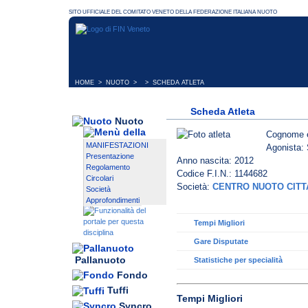
HOME
>
NUOTO
> > SCHEDA ATLETA
Scheda Atleta
Nuoto
Cognome 
MANIFESTAZIONI
Agonista: 
Presentazione
Anno nascita: 2012
Regolamento
Codice F.I.N.: 1144682
Circolari
Società:
CENTRO NUOTO CITT
Società
Approfondimenti
Tempi Migliori
Gare Disputate
Pallanuoto
Statistiche per specialità
Fondo
Tuffi
Tempi Migliori
Syncro