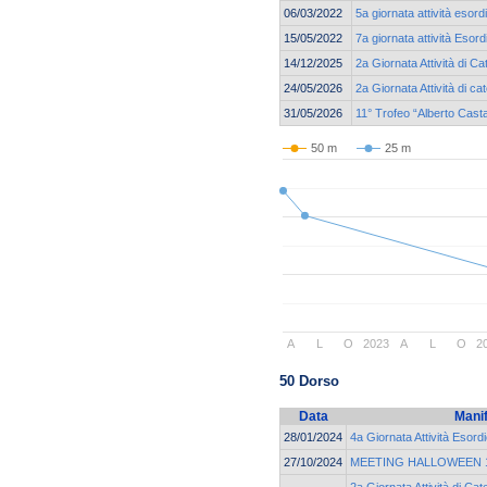
06/03/2022
5a giornata attività esor
15/05/2022
7a giornata attività Esor
14/12/2025
2a Giornata Attività di 
24/05/2026
2a Giornata Attività di 
31/05/2026
11° Trofeo “Alberto Cast
50 m
25 m
A
L
O
2023
A
L
O
2
50 Dorso
Data
Mani
28/01/2024
4a Giornata Attività Esord
27/10/2024
MEETING HALLOWEEN 19
2a Giornata Attività di Cat