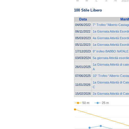
M
M
L
S
N
2023
100 Stile Libero
Data
Mani
04/06/2022
7° Trofeo "Alberto Castagn
06/11/2022
1a Giornata Attività Esord
05/03/2023
4a Giornata Attività Esor
05/11/2023
1a Giornata Attività Esord
17/12/2023
9° trofeo BABBO NATALE c
03/03/2024
5a giornata Attività esord
1a Giornata Attività di ca
26/01/2025
A
07/06/2025
10° Trofeo “Alberto Casta
1a Giornata Attività di C
11/01/2026
C
15/02/2026
2a Giornata Attività di Ca
50 m
25 m