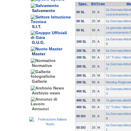
Spec.
BV
Cron
Ma
2a Giornata Attivi
Salvamento
50 SL
25
A
concentramento 
50 SL
25
M
2a Giornata Attiv
S.I.T.
1a giornata attivit
50 SL
50
A
concentramento 
2a Giornata Attivi
100 SL
25
A
G.U.G.
B
100 SL
25
M
6a Giornata Attiv
Master
100 SL
50
A
10° Trofeo “Alber
1a Giornata Attiv
Normative
200 SL
25
A
3
200 SL
25
M
7a Giornata Attiv
Gallerie
200 SL
50
A
Meeting Regional
2a Giornata Attiv
400 SL
25
A
Archivio news
3
400 SL
25
M
7a giornata attiv
400 SL
50
A
11° Trofeo “Alber
Annunci
2a Giornata Attivi
50 DO
25
A
B
4a Giornata Attivi
50 DO
25
M
1