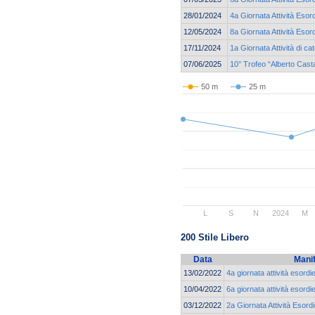
28/01/2024
4a Giornata Attività Esor
12/05/2024
8a Giornata Attività Esor
17/11/2024
1a Giornata Attività di 
07/06/2025
10° Trofeo “Alberto Cast
50 m
25 m
L
S
N
2024
M
200 Stile Libero
Data
Mani
13/02/2022
4a giornata attività esord
10/04/2022
6a giornata attività esord
03/12/2022
2a Giornata Attività Esord