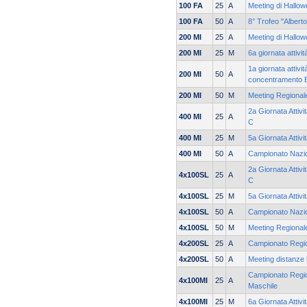
100 FA
25
A
Meeting di Hallow
100 FA
50
A
8° Trofeo "Albert
200 MI
25
A
Meeting di Hallow
200 MI
25
M
6a giornata attivi
1a giornata attivit
200 MI
50
A
concentramento 
200 MI
50
M
Meeting Regionale
2a Giornata Attivi
400 MI
25
A
C
400 MI
25
M
5a Giornata Attivi
400 MI
50
A
Campionato Nazi
2a Giornata Attivi
4x100SL
25
A
C
4x100SL
25
M
5a Giornata Attivi
4x100SL
50
A
Campionato Nazi
4x100SL
50
M
Meeting Regionale
4x200SL
25
A
Campionato Regio
4x200SL
50
A
Meeting distanze 
Campionato Region
4x100MI
25
A
Maschile
4x100MI
25
M
6a Giornata Attivi