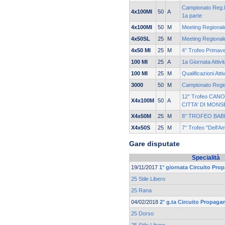
Campionato Reg.le
4x100MI
50
A
1a parte
4x100MI
50
M
Meeting Regionale
4x50SL
25
M
Meeting Regionale
4x50 MI
25
M
4° Trofeo Primav
100 MI
25
A
1a Giornata Attivi
100 MI
25
M
Qualificazioni Atti
3000
50
M
Campionato Regio
12° Trofeo CANO
X4x100M
50
A
CITTA' DI MONS
X4x50M
25
M
8° TROFEO BAB
X4x50S
25
M
7° Trofeo "Dell'Am
Gare disputate
Specialità
19/11/2017
1° giornata Circuito Pro
25 Stile Libero
25 Rana
04/02/2018
2° g.ta Circuito Propaga
25 Dorso