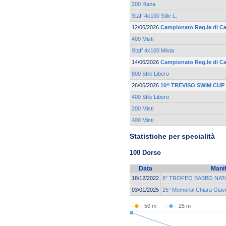
200 Rana
Staff 4x100 Stile L.
12/06/2026
Campionato Reg.le di Cat
400 Misti
Staff 4x100 Mista
14/06/2026
Campionato Reg.le di Cat
800 Stile Libero
26/06/2026
10^ TREVISO SWIM CUP
400 Stile Libero
200 Misti
400 Misti
Statistiche per specialità
100 Dorso
Data
Mani
18/12/2022
8° TROFEO BABBO NAT
03/01/2025
25° Memorial Chiara Giav
50 m
25 m