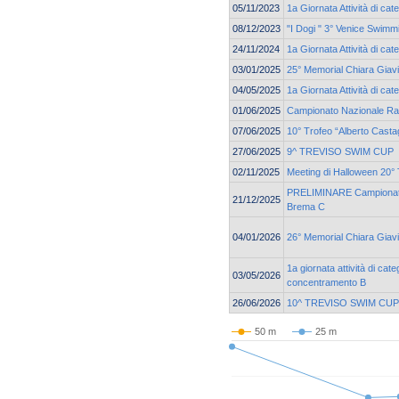
05/11/2023
1a Giornata Attività di cat
08/12/2023
"I Dogi " 3° Venice Swim
24/11/2024
1a Giornata Attività di cat
03/01/2025
25° Memorial Chiara Giav
04/05/2025
1a Giornata Attività di ca
01/06/2025
Campionato Nazionale Ra
07/06/2025
10° Trofeo “Alberto Casta
27/06/2025
9^ TREVISO SWIM CUP
02/11/2025
Meeting di Halloween 20° 
PRELIMINARE Campionato 
21/12/2025
Brema C
04/01/2026
26° Memorial Chiara Giav
1a giornata attività di cat
03/05/2026
concentramento B
26/06/2026
10^ TREVISO SWIM CUP
50 m
25 m