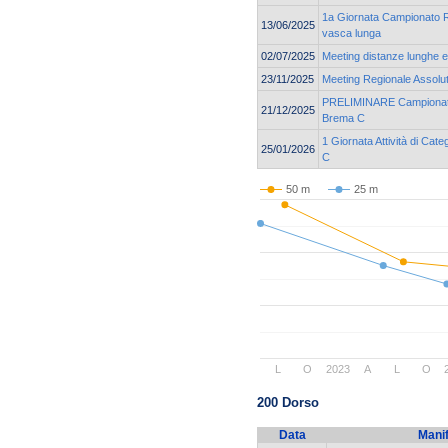
1a Giornata Campionato Re
13/06/2025
vasca lunga
02/07/2025
Meeting distanze lunghe e 
23/11/2025
Meeting Regionale Assolu
PRELIMINARE Campionato 
21/12/2025
Brema C
1 Giornata Attività di Cat
25/01/2026
C
50 m
25 m
L
O
2023
A
L
O
200 Dorso
Data
Mani