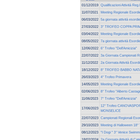
01/12/2019
Qualificazioni Attività Reg.
11/07/2021
Meeting Regionale Esordie
06/03/2022
5a giornata attività esordi
27/03/2022
3° TROFEO COPPA PRI
03/04/2022
Meeting Regionale Esordie
08/05/2022
7a giornata attività Esordi
12/06/2022
6° Trofeo "Dell'Amicizia"
22/07/2022
3a Giornata Campionati Re
11/12/2022
2a Giornata Attività Esordi
18/12/2022
8° TROFEO BABBO NAT
26/03/2023
4° Trofeo Primavera
14/05/2023
Meeting Regionale Esordie
02/06/2023
8° Trofeo "Alberto Castagn
11/06/2023
7° Trofeo "Dell'Amicizia"
12° Trofeo CANOVASPORT
17/06/2023
MONSELICE
22/07/2023
Campionati Regionali Esor
29/10/2023
Meeting di Halloween 18° 
08/12/2023
"I Dogi " 3° Venice Swim
18/02/2024
2a Giornata Attività di Cat