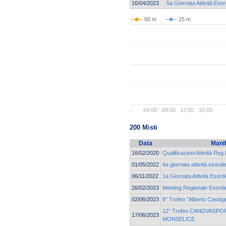
16/04/2023
5a Giornata Attività Esor
50 m
25 m
..
04:00
08:00
12:00
16:00
200 Misti
Data
Mani
16/02/2020
Qualificazioni Attività Reg.
01/05/2022
6a giornata attività esordi
06/11/2022
1a Giornata Attività Esordi
26/02/2023
Meeting Regionale Esordie
02/06/2023
8° Trofeo "Alberto Castagn
12° Trofeo CANOVASPORT
17/06/2023
MONSELICE