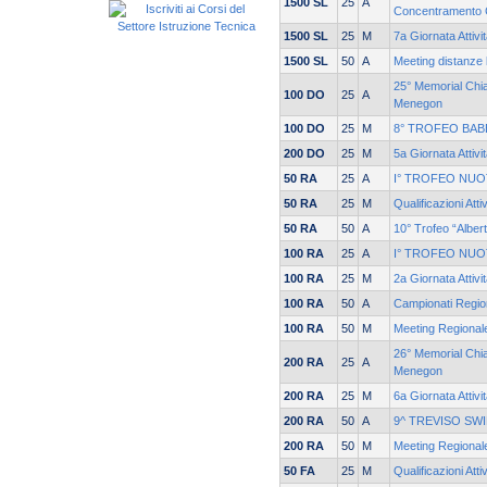
1500 SL
25
A
Concentramento
1500 SL
25
M
7a Giornata Attivi
1500 SL
50
A
Meeting distanze 
25° Memorial Chia
100 DO
25
A
Menegon
100 DO
25
M
8° TROFEO BAB
200 DO
25
M
5a Giornata Attivi
50 RA
25
A
I° TROFEO NUO
50 RA
25
M
Qualificazioni Atti
50 RA
50
A
10° Trofeo “Alber
100 RA
25
A
I° TROFEO NUO
100 RA
25
M
2a Giornata Attivi
100 RA
50
A
Campionati Region
100 RA
50
M
Meeting Regionale
26° Memorial Chia
200 RA
25
A
Menegon
200 RA
25
M
6a Giornata Attivi
200 RA
50
A
9^ TREVISO SW
200 RA
50
M
Meeting Regionale
50 FA
25
M
Qualificazioni Atti