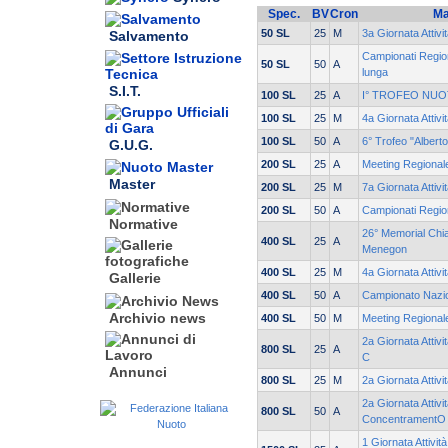
Spec.
BV
Cron
Ma
50 SL
25
M
3a Giornata Attivi
Salvamento
Campionati Region
50 SL
50
A
lunga
S.I.T.
100 SL
25
A
I° TROFEO NUO
100 SL
25
M
4a Giornata Attivi
100 SL
50
A
6° Trofeo "Albert
G.U.G.
200 SL
25
A
Meeting Regional
Master
200 SL
25
M
7a Giornata Attivi
200 SL
50
A
Campionati Region
Normative
26° Memorial Chia
400 SL
25
A
Menegon
400 SL
25
M
4a Giornata Attivi
Gallerie
400 SL
50
A
Campionato Nazi
Archivio news
400 SL
50
M
Meeting Regionale
2a Giornata Attivi
800 SL
25
A
C
Annunci
800 SL
25
M
2a Giornata Attivi
2a Giornata Attivi
800 SL
50
A
ConcentramentO
1 Giornata Attivit