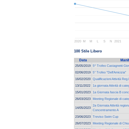
2020
M
M
L
S
N
2021
100 Stile Libero
Data
Mani
25/05/2019
5^ Trofeo Castagnetti Gio
02/06/2019
5° Trofeo "Dell'Amicizia"
16/02/2020
Qualificazioni Attività Reg.
13/11/2022
1a giornata Attività di cat
15/01/2023
1a Giornata fascia B con
26/03/2023
Meeting Regionale di cate
2a Giornata Attività region
14/05/2023
Concentramento A
23/06/2023
Treviso Swim Cup
26/07/2023
Meeting Regionale di Chi