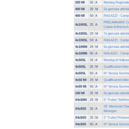
200 MI
50
A
Meeting Regionale
400 MI
25
M
5a giornata attivit
400 MI
50
A
RAGAZZI - Campi
PRELIMINARE Cam
4x100SL
25
A
Caduti di Brema A
4x100SL
25
M
7a giornata attivit
4x100SL
50
A
RAGAZZI - Campi
4x100MI
25
M
6a giornata attivit
4x100MI
50
A
RAGAZZI - Campi
4x50SL
25
A
Meeting di Hallow
4x50SL
25
M
Qualificazioni Atti
4x50SL
50
A
III° Verona Summ
4x50 MI
25
M
Qualificazioni Attiv
4x50 MI
50
A
III° Verona Summ
100 MI
25
M
6a giornata attivit
X4x50M
25
M
5° Trofeo "Dell'Am
25° Memorial Chia
X4x50S
25
A
Menegon
X4x50S
25
M
2° Trofeo Primave
X4x50S
50
A
III° Verona Summ