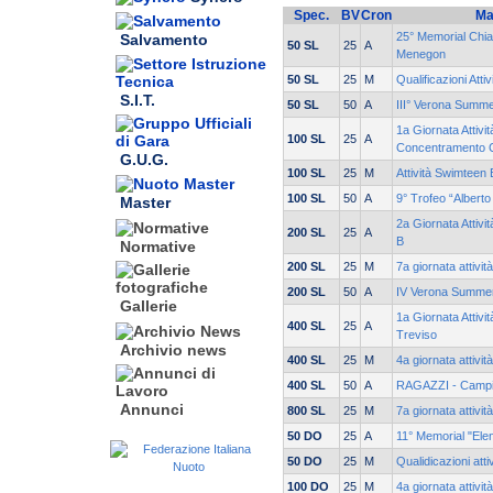
Spec.
BV
Cron
Ma
25° Memorial Chia
Salvamento
50 SL
25
A
Menegon
50 SL
25
M
Qualificazioni Atti
S.I.T.
50 SL
50
A
III° Verona Summ
1a Giornata Attivit
100 SL
25
A
Concentramento 
G.U.G.
100 SL
25
M
Attività Swimteen
100 SL
50
A
9° Trofeo “Albert
Master
2a Giornata Attivi
200 SL
25
A
B
Normative
200 SL
25
M
7a giornata attivit
200 SL
50
A
IV Verona Summe
Gallerie
1a Giornata Attivit
400 SL
25
A
Treviso
Archivio news
400 SL
25
M
4a giornata attivit
400 SL
50
A
RAGAZZI - Campi
Annunci
800 SL
25
M
7a giornata attivit
50 DO
25
A
11° Memorial "Ele
50 DO
25
M
Qualidicazioni atti
100 DO
25
M
4a giornata attivit