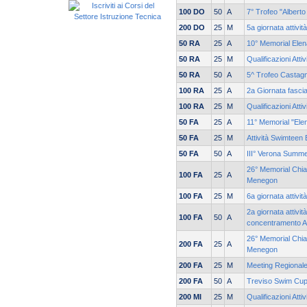
100 DO
50
A
7° Trofeo "Alberto
200 DO
25
M
5a giornata attivit
50 RA
25
A
10° Memorial Ele
50 RA
25
M
Qualificazioni Atti
50 RA
50
A
5^ Trofeo Castagn
100 RA
25
A
2a Giornata fasci
100 RA
25
M
Qualificazioni Atti
50 FA
25
A
11° Memorial "Ele
50 FA
25
M
Attività Swimteen
50 FA
50
A
III° Verona Summ
26° Memorial Chia
100 FA
25
A
Menegon
100 FA
25
M
6a giornata attivit
2a giornata attivit
100 FA
50
A
concentramento A
26° Memorial Chia
200 FA
25
A
Menegon
200 FA
25
M
Meeting Regionale
200 FA
50
A
Treviso Swim Cu
200 MI
25
M
Qualificazioni Atti