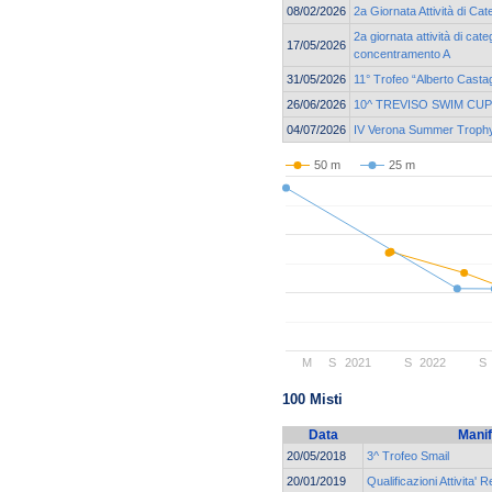
08/02/2026
2a Giornata Attività di Ca
2a giornata attività di cat
17/05/2026
concentramento A
31/05/2026
11° Trofeo “Alberto Casta
26/06/2026
10^ TREVISO SWIM CUP
04/07/2026
IV Verona Summer Troph
50 m
25 m
M
S
2021
S
2022
S
100 Misti
Data
Manif
20/05/2018
3^ Trofeo Smail
20/01/2019
Qualificazioni Attivita' 