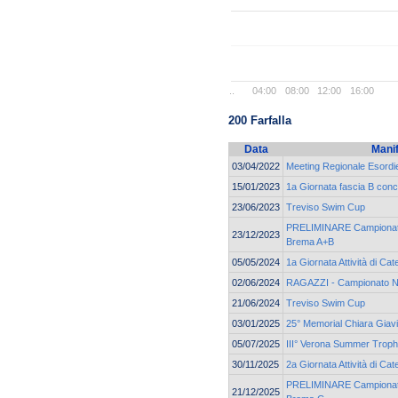
..
04:00
08:00
12:00
16:00
200 Farfalla
Data
Mani
03/04/2022
Meeting Regionale Esordie
15/01/2023
1a Giornata fascia B con
23/06/2023
Treviso Swim Cup
PRELIMINARE Campionato 
23/12/2023
Brema A+B
05/05/2024
1a Giornata Attività di C
02/06/2024
RAGAZZI - Campionato N
21/06/2024
Treviso Swim Cup
03/01/2025
25° Memorial Chiara Giav
05/07/2025
III° Verona Summer Trop
30/11/2025
2a Giornata Attività di C
PRELIMINARE Campionato 
21/12/2025