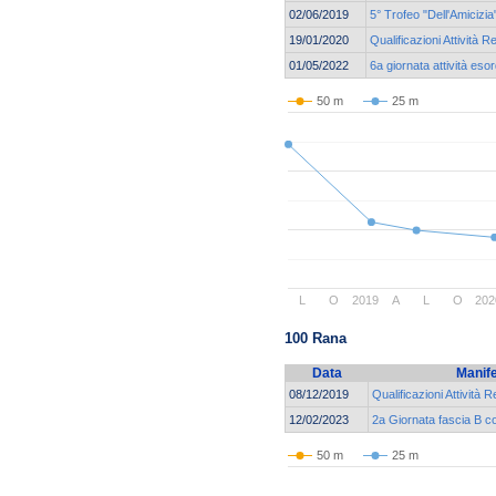
02/06/2019
5° Trofeo "Dell'Amicizia
19/01/2020
Qualificazioni Attività R
01/05/2022
6a giornata attività eso
50 m
25 m
L
O
2019
A
L
O
202
100 Rana
Data
Manif
08/12/2019
Qualificazioni Attività R
12/02/2023
2a Giornata fascia B 
50 m
25 m