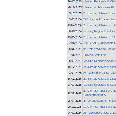
26/07/2023
Meeting Regionale di Chi
29/10/2023
Meeting di Halloween 18° 
03/12/2023
2a Giornata Attività di ca
05/01/2024
24° Memorial Chiara Giav
11/02/2024
2a Giornata Attività di Ca
30/03/2024
Meeting Regionale di Cate
19/05/2024
2a Giornata Attività di C
02/06/2024
RAGAZZI - Campionato N
08/06/2024
9° Trofeo “Alberto Castag
21/06/2024
Treviso Swim Cup
28/07/2024
Meeting Regionale Assolu
15/12/2024
2a giornata Attività di ca
03/01/2025
25° Memorial Chiara Giav
16/02/2025
2a giornata Attività di cat
23/03/2025
Meeting Regionale di Cate
2a Giornata Attività di Cat
18/05/2025
Concentramenti A
05/07/2025
III° Verona Summer Trop
09/11/2025
1a Giornata Attività di Ca
04/01/2026
26° Memorial Chiara Giav