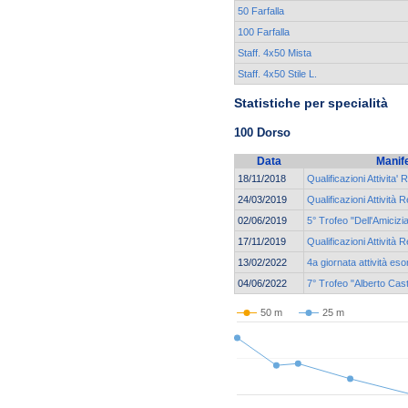
50 Farfalla
100 Farfalla
Staff. 4x50 Mista
Staff. 4x50 Stile L.
Statistiche per specialità
100 Dorso
Data
Manif
18/11/2018
Qualificazioni Attivita' 
24/03/2019
Qualificazioni Attività R
02/06/2019
5° Trofeo "Dell'Amicizi
17/11/2019
Qualificazioni Attività R
13/02/2022
4a giornata attività eso
04/06/2022
7° Trofeo "Alberto Cast
50 m
25 m