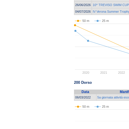
26/06/2026
10^ TREVISO SWIM CUP
04/07/2026
IV Verona Summer Troph
50 m
25 m
2020
2021
2022
200 Dorso
Data
Manif
06/03/2022
5a giornata attività eso
50 m
25 m