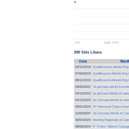
mar…
luglio 2020
200 Stile Libero
Data
Mani
02/12/2018
Qualidicazioni attività Reg
07/04/2019
Qualificazioni Attività Reg.
08/12/2019
Qualificazioni Attività Reg.
08/05/2022
7a giornata attività Esordi
04/12/2022
2a giornata Attività di cat
03/12/2023
2a Giornata Attività di ca
05/01/2024
24° Memorial Chiara Giav
11/02/2024
2a Giornata Attività di Ca
30/03/2024
Meeting Regionale di Cate
08/06/2024
9° Trofeo “Alberto Castag