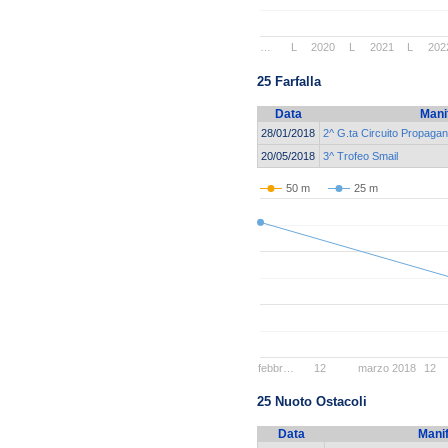
…
L
2020
L
2021
L
202
25 Farfalla
Data
Mani
28/01/2018
2^ G.ta Circuito Propag
20/05/2018
3^ Trofeo Smail
50 m
25 m
febbr…
12
marzo 2018
12
25 Nuoto Ostacoli
Data
Mani