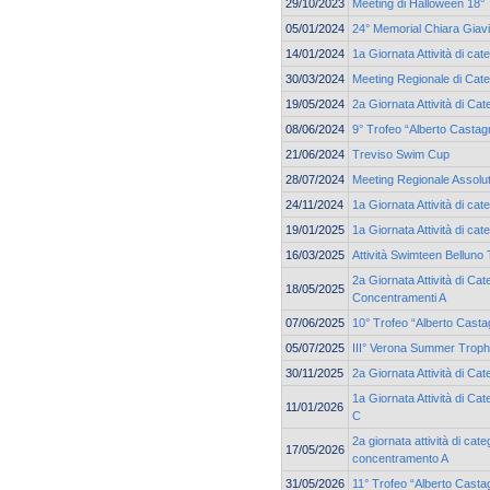
29/10/2023
Meeting di Halloween 18° 
05/01/2024
24° Memorial Chiara Giav
14/01/2024
1a Giornata Attività di cat
30/03/2024
Meeting Regionale di Cate
19/05/2024
2a Giornata Attività di C
08/06/2024
9° Trofeo “Alberto Castag
21/06/2024
Treviso Swim Cup
28/07/2024
Meeting Regionale Assolu
24/11/2024
1a Giornata Attività di c
19/01/2025
1a Giornata Attività di cat
16/03/2025
Attività Swimteen Belluno
2a Giornata Attività di Cat
18/05/2025
Concentramenti A
07/06/2025
10° Trofeo “Alberto Casta
05/07/2025
III° Verona Summer Trop
30/11/2025
2a Giornata Attività di C
1a Giornata Attività di C
11/01/2026
C
2a giornata attività di cat
17/05/2026
concentramento A
31/05/2026
11° Trofeo “Alberto Casta