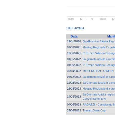
2019
M
L
S
2020
M
100 Farfalla
Data
Mani
19/01/2020
Qualificazioni Attività Reg.
02/06/2021
Meeting Regionale Esordie
12/06/2021
6° Trofeo "Alberto Castagn
01/05/2022
6a giornata attività esordi
04/06/2022
7° Trofeo "Alberto Castagn
30/10/2022
MEETING HALLOWEEN 17
04/12/2022
2a giornata Attività di cat
12/02/2023
2a Giornata fascia B con
26/03/2023
Meeting Regionale di cate
2a Giornata Attività region
14/05/2023
Concentramento A
04/06/2023
RAGAZZI - Campionato N
23/06/2023
Treviso Swim Cup