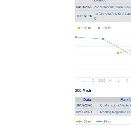
Brema C
04/01/2026
26° Memorial Chiara Giav
1a Giornata Attività di C
11/01/2026
C
50 m
25 m
L
O
2023
A
L
O
200 Misti
Data
Manif
16/02/2020
Qualificazioni Attività
02/06/2021
Meeting Regionale Eso
50 m
25 m