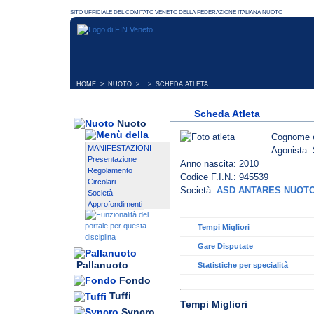
HOME
>
NUOTO
> > SCHEDA ATLETA
Scheda Atleta
Nuoto
Cognome 
MANIFESTAZIONI
Agonista: 
Presentazione
Anno nascita: 2010
Regolamento
Codice F.I.N.: 945539
Circolari
Società:
ASD ANTARES NUOT
Società
Approfondimenti
Tempi Migliori
Gare Disputate
Pallanuoto
Statistiche per specialità
Fondo
Tuffi
Tempi Migliori
Syncro