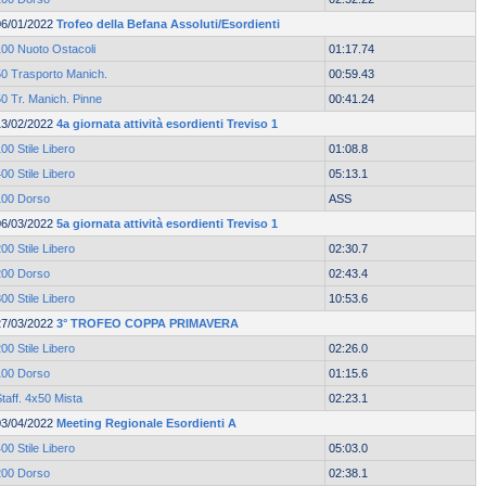
06/01/2022
Trofeo della Befana Assoluti/Esordienti
100 Nuoto Ostacoli
01:17.74
50 Trasporto Manich.
00:59.43
0 Tr. Manich. Pinne
00:41.24
13/02/2022
4a giornata attività esordienti Treviso 1
00 Stile Libero
01:08.8
00 Stile Libero
05:13.1
100 Dorso
ASS
06/03/2022
5a giornata attività esordienti Treviso 1
00 Stile Libero
02:30.7
200 Dorso
02:43.4
00 Stile Libero
10:53.6
27/03/2022
3° TROFEO COPPA PRIMAVERA
00 Stile Libero
02:26.0
100 Dorso
01:15.6
taff. 4x50 Mista
02:23.1
03/04/2022
Meeting Regionale Esordienti A
00 Stile Libero
05:03.0
200 Dorso
02:38.1