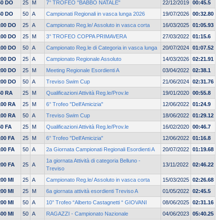
50 DO
25
M
7° TROFEO "BABBO NATALE"
22/12/2019
00:45.5
50 DO
50
A
Campionati Regionali in vasca lunga 2026
19/07/2026
00:32.80
100 DO
25
A
Campionato Reg.le/ Assoluto in vasca corta
16/03/2025
01:05.93
100 DO
25
M
3° TROFEO COPPA PRIMAVERA
27/03/2022
01:15.6
100 DO
50
A
Campionato Reg.le di Categoria in vasca lunga
20/07/2024
01:07.52
200 DO
25
A
Campionato Regionale Assoluto
14/03/2026
02:21.91
200 DO
25
M
Meeting Regionale Esordienti A
03/04/2022
02:38.1
200 DO
50
A
Treviso Swim Cup
21/06/2024
02:31.76
50 RA
25
M
Qualificazioni Attività Reg.le/Prov.le
19/01/2020
00:55.8
100 RA
25
M
6° Trofeo "Dell'Amicizia"
12/06/2022
01:24.9
100 RA
50
A
Treviso Swim Cup
18/06/2022
01:29.12
50 FA
25
M
Qualificazioni Attività Reg.le/Prov.le
16/02/2020
00:46.7
100 FA
25
M
6° Trofeo "Dell'Amicizia"
12/06/2022
01:16.8
100 FA
50
A
2a Giornata Campionati Regionali Esordienti A
20/07/2022
01:19.68
1a giornata Attività di categoria Belluno -
200 FA
25
A
13/11/2022
02:46.22
Treviso
200 MI
25
A
Campionato Reg.le/ Assoluto in vasca corta
15/03/2025
02:26.68
200 MI
25
M
6a giornata attività esordienti Treviso A
01/05/2022
02:45.5
200 MI
50
A
10° Trofeo “Alberto Castagnetti “ GIOVANI
08/06/2025
02:31.16
400 MI
50
A
RAGAZZI - Campionato Nazionale
04/06/2023
05:40.25