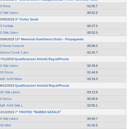
50 Rana
01:05.7
0 Stile Libero
00:52.5
20/05/2018
3^ Trofeo Smail
5 Farfalla
00:27.0
0 Stile Libero
00:52.5
20/06/2018
13^ Memorial Gianfranco Dotto - Propaganda
50 Nuoto Ostacoli
00:58.3
NSenza Corsie 1 giro
01:42.7
17/11/2019
Qualificazioni Attività Reg.le/Prov.le
0 Stile Libero
00:39.6
100 Dorso
01:44.9
taff. 4x50 Mista
03:19.3
08/12/2019
Qualificazioni Attività Reg.le/Prov.le
00 Stile Libero
03:13.9
50 Dorso
00:45.6
taff. 4x50 Stile L.
02:56.1
22/12/2019
7° TROFEO "BABBO NATALE"
0 Stile Libero
00:40.7
00 Misti
01:42.5