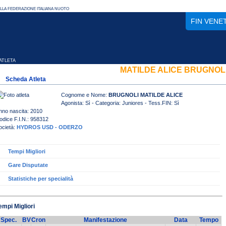
FIN VENE
TLETA
MATILDE ALICE BRUGNOL
Scheda Atleta
Cognome e Nome:
BRUGNOLI MATILDE ALICE
Agonista: Sì - Categoria: Juniores - Tess.FIN: Sì
nno nascita: 2010
odice F.I.N.: 958312
ocietà:
HYDROS USD - ODERZO
Tempi Migliori
Gare Disputate
Statistiche per specialità
empi Migliori
Spec.
BV
Cron
Manifestazione
Data
Tempo