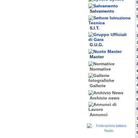
Salvamento
S.I.T.
G.U.G.
Master
Normative
Gallerie
Archivio news
Annunci