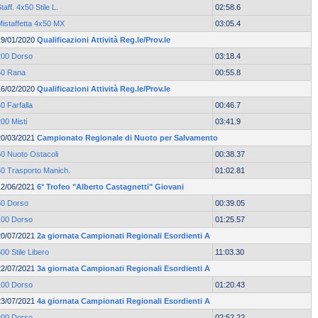
taff. 4x50 Stile L.
02:58.6
Mistaffetta 4x50 MX
03:05.4
19/01/2020
Qualificazioni Attività Reg.le/Prov.le
200 Dorso
03:18.4
50 Rana
00:55.8
16/02/2020
Qualificazioni Attività Reg.le/Prov.le
0 Farfalla
00:46.7
00 Misti
03:41.9
20/03/2021
Campionato Regionale di Nuoto per Salvamento
50 Nuoto Ostacoli
00:38.37
50 Trasporto Manich.
01:02.81
12/06/2021
6° Trofeo "Alberto Castagnetti" Giovani
50 Dorso
00:39.05
100 Dorso
01:25.57
20/07/2021
2a giornata Campionati Regionali Esordienti A
00 Stile Libero
11:03.30
22/07/2021
3a giornata Campionati Regionali Esordienti A
100 Dorso
01:20.43
23/07/2021
4a giornata Campionati Regionali Esordienti A
200 Dorso
02:52.22