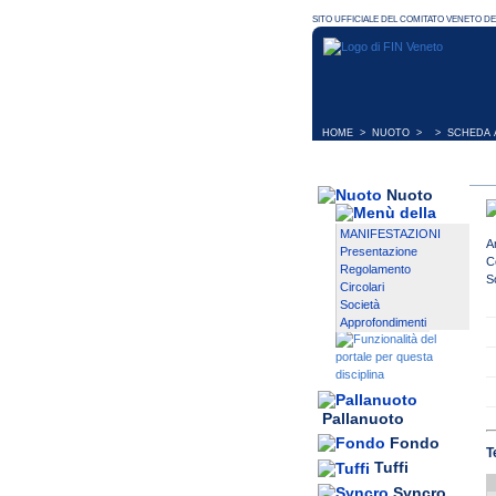
HOME
>
NUOTO
> > SCHEDA A
Nuoto
MANIFESTAZIONI
A
Presentazione
C
Regolamento
S
Circolari
Società
Approfondimenti
Pallanuoto
Fondo
T
Tuffi
Syncro