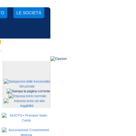
TO
LE SOCIETÀ
I
Gestisci una società?
Devi iscrivere i tuoi atleti alle
manifestazioni?