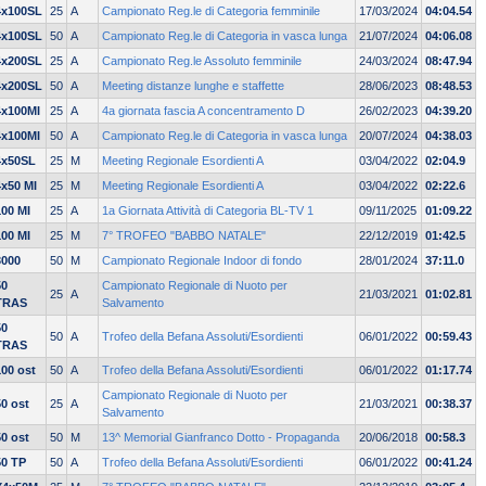
4x100SL
25
A
Campionato Reg.le di Categoria femminile
17/03/2024
04:04.54
4x100SL
50
A
Campionato Reg.le di Categoria in vasca lunga
21/07/2024
04:06.08
4x200SL
25
A
Campionato Reg.le Assoluto femminile
24/03/2024
08:47.94
4x200SL
50
A
Meeting distanze lunghe e staffette
28/06/2023
08:48.53
4x100MI
25
A
4a giornata fascia A concentramento D
26/02/2023
04:39.20
4x100MI
50
A
Campionato Reg.le di Categoria in vasca lunga
20/07/2024
04:38.03
4x50SL
25
M
Meeting Regionale Esordienti A
03/04/2022
02:04.9
4x50 MI
25
M
Meeting Regionale Esordienti A
03/04/2022
02:22.6
100 MI
25
A
1a Giornata Attività di Categoria BL-TV 1
09/11/2025
01:09.22
100 MI
25
M
7° TROFEO "BABBO NATALE"
22/12/2019
01:42.5
3000
50
M
Campionato Regionale Indoor di fondo
28/01/2024
37:11.0
50
Campionato Regionale di Nuoto per
25
A
21/03/2021
01:02.81
TRAS
Salvamento
50
50
A
Trofeo della Befana Assoluti/Esordienti
06/01/2022
00:59.43
TRAS
100 ost
50
A
Trofeo della Befana Assoluti/Esordienti
06/01/2022
01:17.74
Campionato Regionale di Nuoto per
50 ost
25
A
21/03/2021
00:38.37
Salvamento
50 ost
50
M
13^ Memorial Gianfranco Dotto - Propaganda
20/06/2018
00:58.3
50 TP
50
A
Trofeo della Befana Assoluti/Esordienti
06/01/2022
00:41.24