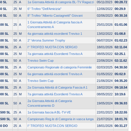
50 SL
25
A
1a Giornata Attività di categoria BL-TV Ragazzi
05/11/2023
00:28.72
50 SL
25
M
6° Trofeo "Dell'Amicizia"
12/06/2022
00:29.9
50 SL
50
A
8° Trofeo "Alberto Castagnetti" Giovani
02/06/2023
00:30.16
1 Giornata Attività di Categoria fascia A
100 SL
25
A
25/01/2026
01:01.06
Concentramento A
100 SL
25
M
4a giornata attività esordienti Treviso 1
13/02/2022
01:08.8
100 SL
50
A
2° Verona Summer Trophy
06/07/2024
01:02.23
200 SL
25
A
I° TROFEO NUOTA CON SERGIO
18/01/2026
02:11.04
200 SL
25
M
7a giornata attività Esordienti Treviso A
08/05/2022
02:25.1
200 SL
50
A
Treviso Swim Cup
22/06/2024
02:11.62
400 SL
25
A
Campionato Regionale di categoria Femminile
02/03/2025
04:30.50
400 SL
25
M
6a giornata attività esordienti Treviso A
01/05/2022
05:02.9
400 SL
50
A
Treviso Swim Cup
21/06/2024
04:35.20
800 SL
25
A
2a Giornata Attività di Categoria Fascia A 1
18/02/2024
09:18.54
800 SL
25
M
7a giornata attività Esordienti Treviso A
08/05/2022
10:19.6
2a Giornata Attività di Categoria
800 SL
50
A
19/05/2024
09:36.93
Concentramento D
1500 SL
25
A
1a Giornata fascia A BL-TV-VE
22/01/2023
18:22.55
1500 SL
50
A
Campionato Reg.le di Categoria in vasca lunga
21/07/2024
18:01.76
50 DO
25
A
I° TROFEO NUOTA CON SERGIO
18/01/2026
00:31.27