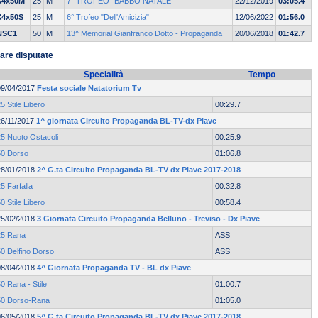
X4x50M
25
M
7° TROFEO "BABBO NATALE"
22/12/2019
03:05.4
X4x50S
25
M
6° Trofeo "Dell'Amicizia"
12/06/2022
01:56.0
NSC1
50
M
13^ Memorial Gianfranco Dotto - Propaganda
20/06/2018
01:42.7
are disputate
Specialità
Tempo
09/04/2017
Festa sociale Natatorium Tv
5 Stile Libero
00:29.7
26/11/2017
1^ giornata Circuito Propaganda BL-TV-dx Piave
25 Nuoto Ostacoli
00:25.9
50 Dorso
01:06.8
28/01/2018
2^ G.ta Circuito Propaganda BL-TV dx Piave 2017-2018
5 Farfalla
00:32.8
0 Stile Libero
00:58.4
25/02/2018
3 Giornata Circuito Propaganda Belluno - Treviso - Dx Piave
25 Rana
ASS
50 Delfino Dorso
ASS
08/04/2018
4^ Giornata Propaganda TV - BL dx Piave
0 Rana - Stile
01:00.7
50 Dorso-Rana
01:05.0
06/05/2018
5^ G.ta Circuito Propaganda BL-TV dx Piave 2017-2018