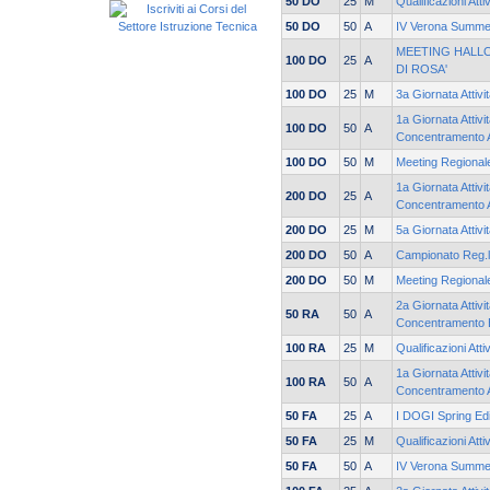
50 DO
25
M
Qualificazioni Atti
50 DO
50
A
IV Verona Summe
MEETING HALLO
100 DO
25
A
DI ROSA'
100 DO
25
M
3a Giornata Attiv
1a Giornata Attivi
100 DO
50
A
Concentramento 
100 DO
50
M
Meeting Regionale
1a Giornata Attivi
200 DO
25
A
Concentramento 
200 DO
25
M
5a Giornata Attiv
200 DO
50
A
Campionato Reg.le
200 DO
50
M
Meeting Regionale
2a Giornata Attivi
50 RA
50
A
Concentramento 
100 RA
25
M
Qualificazioni Atti
1a Giornata Attivi
100 RA
50
A
Concentramento 
50 FA
25
A
I DOGI Spring Edi
50 FA
25
M
Qualificazioni Atti
50 FA
50
A
IV Verona Summe