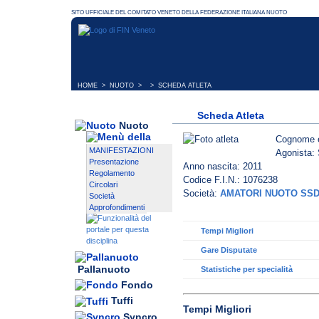
HOME
>
NUOTO
> > SCHEDA ATLETA
Scheda Atleta
Nuoto
Cognome 
MANIFESTAZIONI
Agonista: 
Presentazione
Anno nascita: 2011
Regolamento
Codice F.I.N.: 1076238
Circolari
Società:
AMATORI NUOTO SSD
Società
Approfondimenti
Tempi Migliori
Gare Disputate
Pallanuoto
Statistiche per specialità
Fondo
Tuffi
Tempi Migliori
Syncro