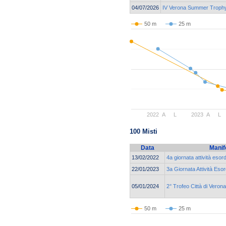
04/07/2026
IV Verona Summer Troph
50 m
25 m
2022
A
L
2023
A
L
100 Misti
Data
Manif
13/02/2022
4a giornata attività eso
22/01/2023
3a Giornata Attività Eso
05/01/2024
2° Trofeo Città di Veron
50 m
25 m