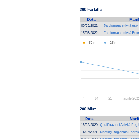
200 Farfalla
Data
Manif
06/03/2022
5a giornata attività es
15/05/2022
7a giornata attività Es
50 m
25 m
7
14
21
aprile 202
200 Misti
Data
Mani
16/02/2020
Qualificazioni Attività Reg.
11/07/2021
Meeting Regionale Esordie