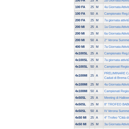
100 FA
25
A
2a Giornata Attivi
100 FA
25
M
4a Giornata Attiv
100 FA
50
A
Campionato Reg.le
200 FA
25
M
7a giornata attiv
200 MI
25
A
1a Giornata Attivi
200 MI
25
M
6a Giornata Attiv
200 MI
50
A
2° Verona Summe
400 MI
25
M
7a Giornata Attiv
4x100SL
25
A
Campionato Reg.le
4x100SL
25
M
7a giornata attiv
4x100SL
50
A
Campionati Region
PRELIMINARE Cam
4x100MI
25
A
Caduti di Brema 
4x100MI
25
M
4a Giornata Attiv
4x100MI
50
A
Campionati Region
4x50SL
25
A
Meeting di Hallow
4x50SL
25
M
8° TROFEO BAB
4x50SL
50
A
IV Verona Summe
4x50 MI
25
A
4° Trofeo "Città
4x50 MI
25
M
3a Giornata Attiv