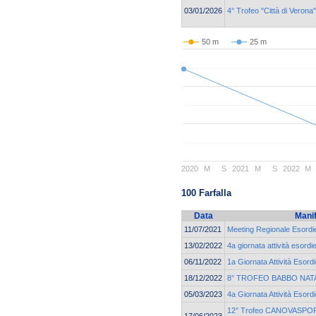
03/01/2026
4° Trofeo "Città di Vero
50 m
25 m
2020
M
S
2021
M
S
2022
M
100 Farfalla
Data
Mani
11/07/2021
Meeting Regionale Esordie
13/02/2022
4a giornata attività esord
06/11/2022
1a Giornata Attività Esord
18/12/2022
8° TROFEO BABBO NAT
05/03/2023
4a Giornata Attività Esor
12° Trofeo CANOVASPORT
17/06/2023