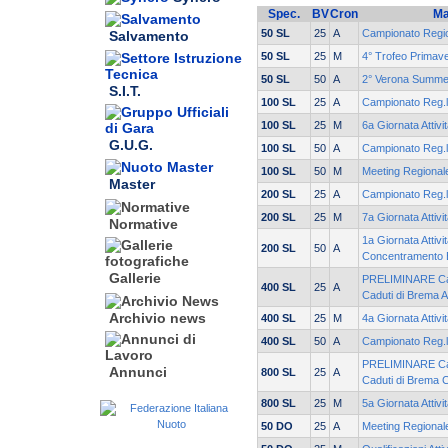
Spec.
BV
Cron
Ma
50 SL
25
A
Campionato Regio
Salvamento
50 SL
25
M
4° Trofeo Primav
50 SL
50
A
2° Verona Summe
S.I.T.
100 SL
25
A
Campionato Reg.le
100 SL
25
M
6a Giornata Attiv
G.U.G.
100 SL
50
A
Campionato Reg.le
100 SL
50
M
Meeting Regionale
Master
200 SL
25
A
Campionato Reg.le
200 SL
25
M
7a Giornata Attiv
Normative
1a Giornata Attivi
200 SL
50
A
Concentramento 
Gallerie
PRELIMINARE Cam
400 SL
25
A
Caduti di Brema 
Archivio news
400 SL
25
M
4a Giornata Attiv
400 SL
50
A
Campionato Reg.le
PRELIMINARE Cam
Annunci
800 SL
25
A
Caduti di Brema 
800 SL
25
M
5a Giornata Attiv
50 DO
25
A
Meeting Regional