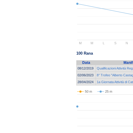
M
M
L
S
N
100 Rana
Data
Manif
08/12/2019
Qualificazioni Attività Reg
02/06/2023
8° Trofeo "Alberto Castag
28/04/2024
1a Giornata Attività di 
50 m
25 m