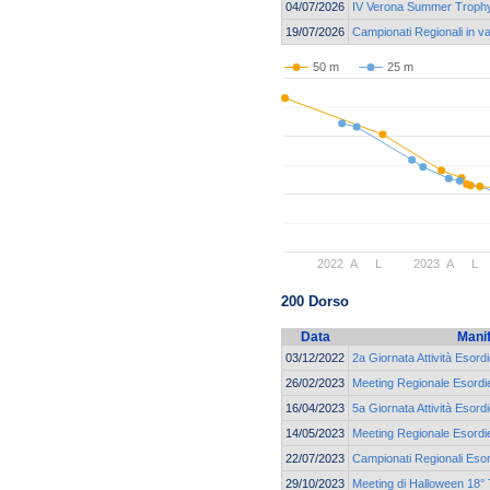
04/07/2026
IV Verona Summer Troph
19/07/2026
Campionati Regionali in v
50 m
25 m
2022
A
L
2023
A
L
200 Dorso
Data
Mani
03/12/2022
2a Giornata Attività Esord
26/02/2023
Meeting Regionale Esordie
16/04/2023
5a Giornata Attività Esor
14/05/2023
Meeting Regionale Esordie
22/07/2023
Campionati Regionali Esor
29/10/2023
Meeting di Halloween 18° 