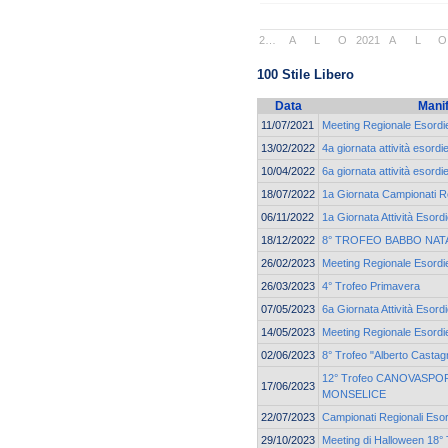
2…
A
L
O
2021
A
L
O
100 Stile Libero
Data
Mani
11/07/2021
Meeting Regionale Esordie
13/02/2022
4a giornata attività esord
10/04/2022
6a giornata attività esord
18/07/2022
1a Giornata Campionati Re
06/11/2022
1a Giornata Attività Esord
18/12/2022
8° TROFEO BABBO NAT
26/02/2023
Meeting Regionale Esordie
26/03/2023
4° Trofeo Primavera
07/05/2023
6a Giornata Attività Esor
14/05/2023
Meeting Regionale Esordie
02/06/2023
8° Trofeo "Alberto Castagn
12° Trofeo CANOVASPORT
17/06/2023
MONSELICE
22/07/2023
Campionati Regionali Esor
29/10/2023
Meeting di Halloween 18° 