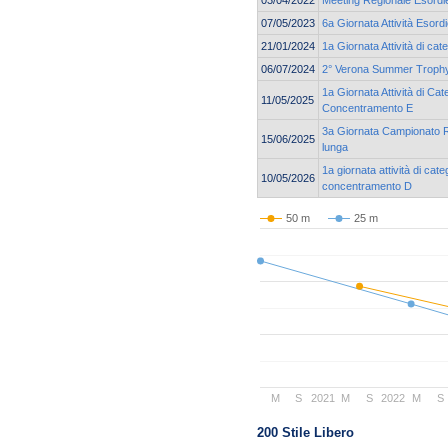
03/04/2022
Meeting Regionale Esordie
07/05/2023
6a Giornata Attività Esor
21/01/2024
1a Giornata Attività di ca
06/07/2024
2° Verona Summer Troph
1a Giornata Attività di Cat
11/05/2025
Concentramento E
3a Giornata Campionato Re
15/06/2025
lunga
1a giornata attività di cat
10/05/2026
concentramento D
50 m
25 m
M
S
2021
M
S
2022
M
S
200 Stile Libero