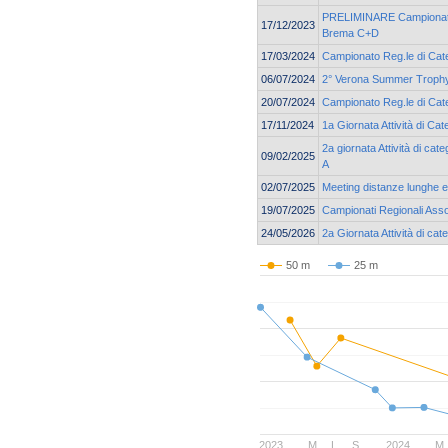
PRELIMINARE Campionato 
17/12/2023
Brema C+D
17/03/2024
Campionato Reg.le di Cate
06/07/2024
2° Verona Summer Troph
20/07/2024
Campionato Reg.le di Cate
17/11/2024
1a Giornata Attività di C
2a giornata Attività di ca
09/02/2025
A
02/07/2025
Meeting distanze lunghe e 
19/07/2025
Campionati Regionali Asso
24/05/2026
2a Giornata Attività di c
50 m
25 m
2023
M
L
S
2024
M