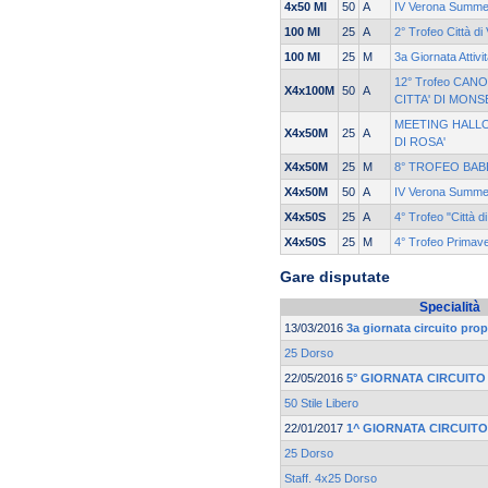
4x50 MI
50
A
IV Verona Summe
100 MI
25
A
2° Trofeo Città di
100 MI
25
M
3a Giornata Attiv
12° Trofeo CANO
X4x100M
50
A
CITTA' DI MONS
MEETING HALLO
X4x50M
25
A
DI ROSA'
X4x50M
25
M
8° TROFEO BAB
X4x50M
50
A
IV Verona Summe
X4x50S
25
A
4° Trofeo "Città
X4x50S
25
M
4° Trofeo Primav
Gare disputate
Specialità
13/03/2016
3a giornata circuito p
25 Dorso
22/05/2016
5° GIORNATA CIRCUIT
50 Stile Libero
22/01/2017
1^ GIORNATA CIRCUIT
25 Dorso
Staff. 4x25 Dorso