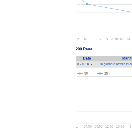
M
M
L
S
N
2018
M
M
200 Rana
Data
Manif
05/11/2017
1a giornata attività int
50 m
25 m
..
04:00
08:00
12:00
16:00
5