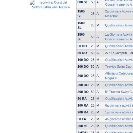
800 SL
50
A
Concentramento A
1500
2a giornata Attività
25
A
SL
Maschile
1500
25
M
Qualificazioni Attivi
SL
1500
1a Giornata Attività
50
A
SL
Concentramento A
50 DO
25
M
Qualificazioni Attivi
50 DO
50
A
27° Tr.Camprini - 3
100 DO
25
M
Qualificazioni Attivi
100 DO
50
A
Treviso Swim Cup
Attività di Categori
200 DO
25
A
Ragazzi
200 DO
25
M
Qualificazioni Attivi
200 DO
50
A
5° Treviso Swim C
50 RA
25
M
Qualificazioni Attiv
100 RA
25
M
6a giornata attività
200 RA
25
M
1a giornata attività
50 FA
25
M
4a giornata attività
200 MI
25
M
Qualificazioni Attivi
4x50SL
25
M
Qualificazioni Attivi