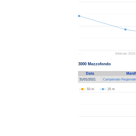
…
febbraio 2015
3000 Mezzofondo
Data
Manif
31/01/2021
Campionato Regionale 
50 m
25 m