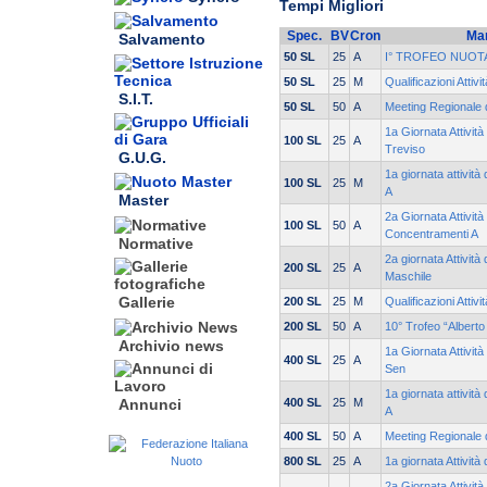
Tempi Migliori
Spec.
BV
Cron
Man
Salvamento
50 SL
25
A
I° TROFEO NUOT
50 SL
25
M
Qualificazioni Attivi
S.I.T.
50 SL
50
A
Meeting Regionale 
1a Giornata Attività
100 SL
25
A
Treviso
G.U.G.
1a giornata attivit
100 SL
25
M
A
Master
2a Giornata Attività
100 SL
50
A
Concentramenti A
Normative
2a giornata Attività
200 SL
25
A
Maschile
Gallerie
200 SL
25
M
Qualificazioni Attivi
200 SL
50
A
10° Trofeo “Albert
Archivio news
1a Giornata Attivit
400 SL
25
A
Sen
1a giornata attivit
400 SL
25
M
Annunci
A
400 SL
50
A
Meeting Regionale 
800 SL
25
A
1a giornata Attività
2a Giornata Attività