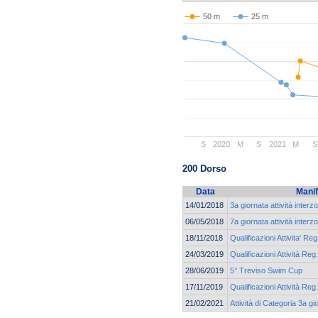
50 m
25 m
S
2020
M
S
2021
M
S
200 Dorso
Data
Manif
14/01/2018
3a giornata attività interz
06/05/2018
7a giornata attività interz
18/11/2018
Qualificazioni Attivita' Reg
24/03/2019
Qualificazioni Attività Reg.
28/06/2019
5° Treviso Swim Cup
17/11/2019
Qualificazioni Attività Reg.
21/02/2021
Attività di Categoria 3a 