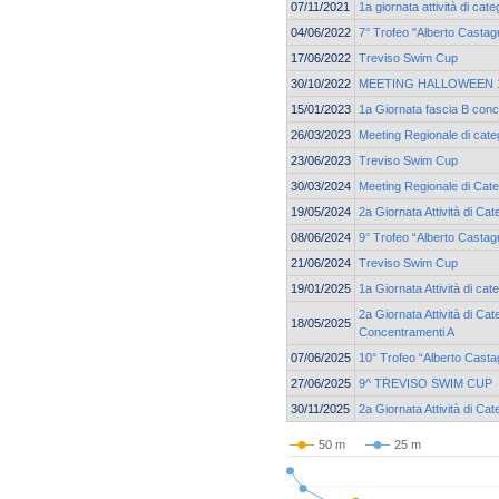
07/11/2021
1a giornata attività di ca
04/06/2022
7° Trofeo "Alberto Castagn
17/06/2022
Treviso Swim Cup
30/10/2022
MEETING HALLOWEEN 17
15/01/2023
1a Giornata fascia B con
26/03/2023
Meeting Regionale di cate
23/06/2023
Treviso Swim Cup
30/03/2024
Meeting Regionale di Cate
19/05/2024
2a Giornata Attività di C
08/06/2024
9° Trofeo “Alberto Castag
21/06/2024
Treviso Swim Cup
19/01/2025
1a Giornata Attività di cat
2a Giornata Attività di Cat
18/05/2025
Concentramenti A
07/06/2025
10° Trofeo “Alberto Casta
27/06/2025
9^ TREVISO SWIM CUP
30/11/2025
2a Giornata Attività di C
50 m
25 m