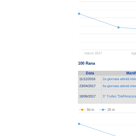
marzo 2017
lug
100 Rana
Data
Manif
11/12/2016
2a giornata attività int
23/04/2017
6a giornata attività int
18/06/2017
3° Trofeo "Dell'Amicizi
50 m
25 m