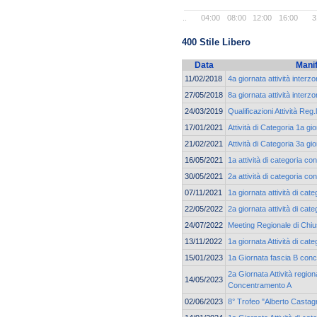
..
04:00
08:00
12:00
16:00
3
400 Stile Libero
Data
Mani
11/02/2018
4a giornata attività interz
27/05/2018
8a giornata attività interz
24/03/2019
Qualificazioni Attività Reg.
17/01/2021
Attività di Categoria 1a g
21/02/2021
Attività di Categoria 3a g
16/05/2021
1a attività di categoria co
30/05/2021
2a attività di categoria co
07/11/2021
1a giornata attività di ca
22/05/2022
2a giornata attività di ca
24/07/2022
Meeting Regionale di Chi
13/11/2022
1a giornata Attività di cat
15/01/2023
1a Giornata fascia B con
2a Giornata Attività region
14/05/2023
Concentramento A
02/06/2023
8° Trofeo "Alberto Castagn