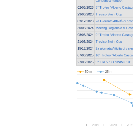
Concentramento A
02/06/2023
8° Trofeo "Alberto Castagn
23/06/2023
Treviso Swim Cup
03/12/2023
2a Giornata Attività di cat
30/03/2024
Meeting Regionale di Cate
08/06/2024
9° Trofeo “Alberto Castag
21/06/2024
Treviso Swim Cup
15/12/2024
2a giornata Attività di ca
07/06/2025
10° Trofeo “Alberto Casta
27/06/2025
9^ TREVISO SWIM CUP
50 m
25 m
…
L
2019
L
2020
L
202