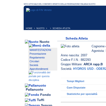
HOME
>
NUOTO
> > SCHEDA ATLETA
Scheda Atleta
Nuoto
Cognome 
MANIFESTAZIONI
Agonista: 
Presentazione
Anno nascita: 2007
Regolamento
Codice F.I.N.: 882293
Circolari
Gruppo Militare:
ARCA rapp.B
Società
Società:
HYDROS USD - ODER
Approfondimenti
Tempi Migliori
Gare Disputate
Pallanuoto
Statistiche per specialità
Fondo
Tuffi
Syncro