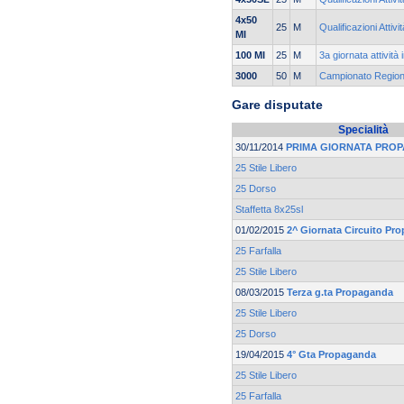
4x50
25
M
Qualificazioni Attivi
MI
100 MI
25
M
3a giornata attività
3000
50
M
Campionato Regiona
Gare disputate
Specialità
30/11/2014
PRIMA GIORNATA PRO
25 Stile Libero
25 Dorso
Staffetta 8x25sl
01/02/2015
2^ Giornata Circuito Pr
25 Farfalla
25 Stile Libero
08/03/2015
Terza g.ta Propaganda
25 Stile Libero
25 Dorso
19/04/2015
4° Gta Propaganda
25 Stile Libero
25 Farfalla