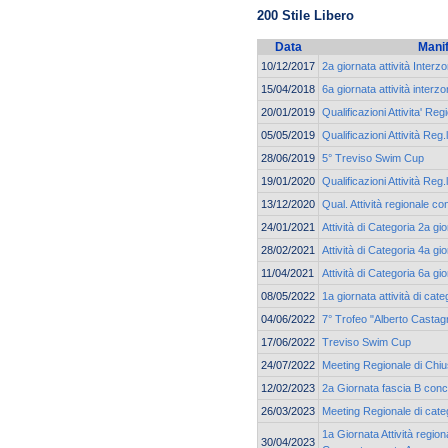
200 Stile Libero
Data
Mani
10/12/2017
2a giornata attività Interz
15/04/2018
6a giornata attività interz
20/01/2019
Qualificazioni Attivita' Reg
05/05/2019
Qualificazioni Attività Reg.
28/06/2019
5° Treviso Swim Cup
19/01/2020
Qualificazioni Attività Reg.
13/12/2020
Qual. Attività regionale co
24/01/2021
Attività di Categoria 2a g
28/02/2021
Attività di Categoria 4a g
11/04/2021
Attività di Categoria 6a g
08/05/2022
1a giornata attività di ca
04/06/2022
7° Trofeo "Alberto Castagn
17/06/2022
Treviso Swim Cup
24/07/2022
Meeting Regionale di Chi
12/02/2023
2a Giornata fascia B con
26/03/2023
Meeting Regionale di cate
1a Giornata Attività region
30/04/2023