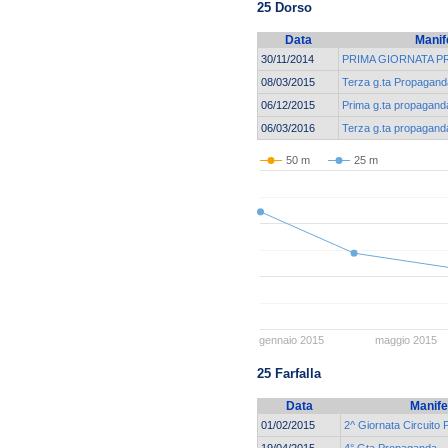
25 Dorso
Data
Manif
30/11/2014
PRIMA GIORNATA 
08/03/2015
Terza g.ta Propagand
06/12/2015
Prima g.ta propagand
06/03/2016
Terza g.ta propagand
50 m
25 m
gennaio 2015
maggio 2015
25 Farfalla
Data
Manife
01/02/2015
2^ Giornata Circuito
19/04/2015
4° Gta Propaganda