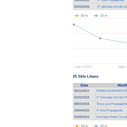
31/01/2016
2^ giornata circuito 
50 m
25 m
marzo 2015
luglio
25 Stile Libero
Data
Manif
30/11/2014
PRIMA GIORNATA 
01/02/2015
2^ Giornata Circuito 
08/03/2015
Terza g.ta Propagand
19/04/2015
4° Gta Propaganda
31/05/2015
Giornata Finale Circu
50 m
25 m