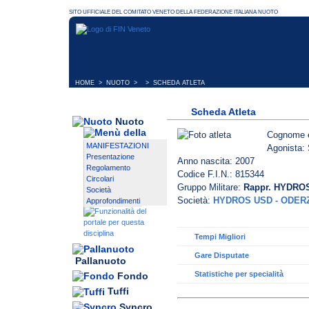
HOME
>
NUOTO
> > SCHEDA ATLETA
Scheda Atleta
Nuoto
Cognome 
MANIFESTAZIONI
Agonista: 
Presentazione
Anno nascita: 2007
Regolamento
Codice F.I.N.: 815344
Circolari
Gruppo Militare:
Rappr. HYDRO
Società
Società:
HYDROS USD - ODER
Approfondimenti
Tempi Migliori
Gare Disputate
Pallanuoto
Statistiche per specialità
Fondo
Tuffi
Syncro