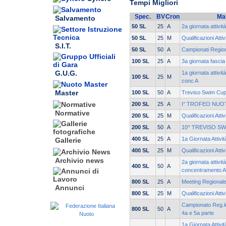
Tempi Migliori
Spec.
BV
Cron
Ma
Salvamento
50 SL
25
A
2a giornata attivit
50 SL
25
M
Qualificazioni Atti
S.I.T.
50 SL
50
A
Campionati Region
100 SL
25
A
3a giornata fasci
G.U.G.
1a giornata attivi
100 SL
25
M
conc A
Master
100 SL
50
A
Treviso Swim Cu
200 SL
25
A
I° TROFEO NUO
Normative
200 SL
25
M
Qualificazioni Atti
200 SL
50
A
10^ TREVISO S
400 SL
25
A
1a Giornata Attivi
Gallerie
400 SL
25
M
Qualificazioni Atti
Archivio news
2a giornata attivit
400 SL
50
A
concentramento A
800 SL
25
A
Meeting Regionale
Annunci
800 SL
25
M
Qualificazioni Atti
Campionato Reg.le
800 SL
50
A
4a e 5a parte
1a Giornata Attivit