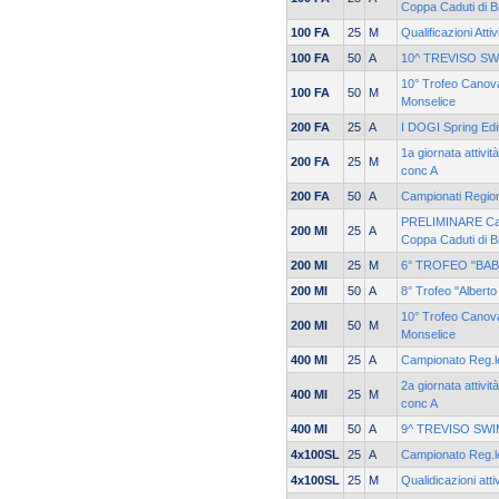
Coppa Caduti di 
100 FA
25
M
Qualificazioni Atti
100 FA
50
A
10^ TREVISO S
10° Trofeo Canova
100 FA
50
M
Monselice
200 FA
25
A
I DOGI Spring Edi
1a giornata attivi
200 FA
25
M
conc A
200 FA
50
A
Campionati Region
PRELIMINARE Cam
200 MI
25
A
Coppa Caduti di 
200 MI
25
M
6° TROFEO "BA
200 MI
50
A
8° Trofeo "Alberto
10° Trofeo Canova
200 MI
50
M
Monselice
400 MI
25
A
Campionato Reg.le
2a giornata attivi
400 MI
25
M
conc A
400 MI
50
A
9^ TREVISO SW
4x100SL
25
A
Campionato Reg.le
4x100SL
25
M
Qualidicazioni atti