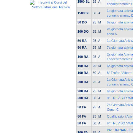
1500 SL
25
A
concentramento 
1a giornata attivit
1500 SL
50
A
concentramento 
50 DO
25
M
6a giornata attivit
2a giornata attivi
100 DO
25
M
conc A
50 RA
25
A
1a Giornata Attivi
50 RA
25
M
7a giornata attivit
2a giornata Attivit
100 RA
25
A
concentramento 
100 RA
25
M
6a giornata attivit
100 RA
50
A
8° Trofeo "Alberto
1a Giornata Attivit
200 RA
25
A
concentramento 
200 RA
25
M
6a giornata attivit
200 RA
50
A
9^ TREVISO SW
2a Giornata Attivi
50 FA
25
A
Conc. C
50 FA
25
M
Qualificazioni Atti
50 FA
50
A
9^ TREVISO SW
PRELIMINARE Cam
100 FA
25
A