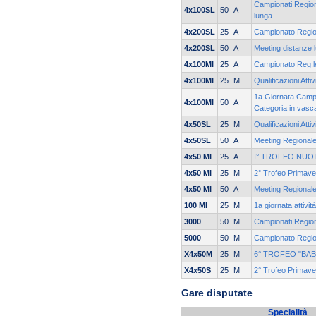
Campionati Region
4x100SL
50
A
lunga
4x200SL
25
A
Campionato Region
4x200SL
50
A
Meeting distanze l
4x100MI
25
A
Campionato Reg.le
4x100MI
25
M
Qualificazioni Atti
1a Giornata Campi
4x100MI
50
A
Categoria in vasc
4x50SL
25
M
Qualificazioni Atti
4x50SL
50
A
Meeting Regionale
4x50 MI
25
A
I° TROFEO NUO
4x50 MI
25
M
2° Trofeo Primave
4x50 MI
50
A
Meeting Regionale
100 MI
25
M
1a giornata attivit
3000
50
M
Campionati Region
5000
50
M
Campionato Region
X4x50M
25
M
6° TROFEO "BA
X4x50S
25
M
2° Trofeo Primave
Gare disputate
Specialità