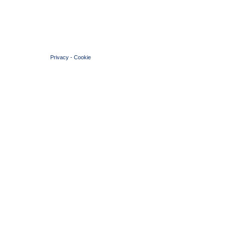
© 2004 Copyright by FIN Veneto - P.Iva 01384031009
Privacy
-
Cookie