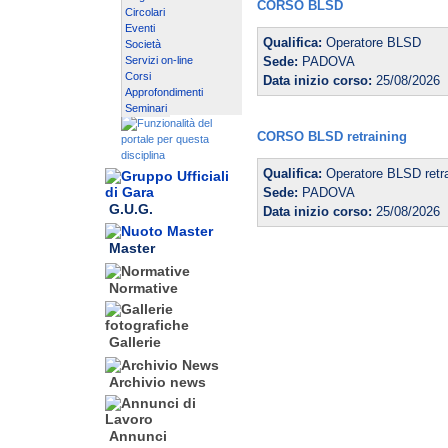
CORSO BLSD
Circolari
Eventi
Qualifica:
Operatore BLSD
Società
Servizi on-line
Sede:
PADOVA
Corsi
Data inizio corso:
25/08/2026
Approfondimenti
Seminari
CORSO BLSD retraining
Qualifica:
Operatore BLSD retra
Sede:
PADOVA
G.U.G.
Data inizio corso:
25/08/2026
Master
Normative
Gallerie
Archivio news
Annunci