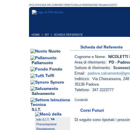
HOME
>
SIT
> SCHEDA REFERENTE
Scheda del Referente
Nuoto
Cognome e Nome:
NICOLETTI 
Area di riferimento:
PD - Padova
Pallanuoto
Settore di riferimento:
Sconosci
Fondo
Email:
padova.salvamento@gma
Tuffi
Indirizzo: Via Chiesanuova, 248
Syncro
35136 Padova
Telefono: 347 2223777
Salvamento
S.I.T.
Corsi Futuri
Di seguito sono riportati i prossi
Info S.I.T.
Presentazione
Regolamento