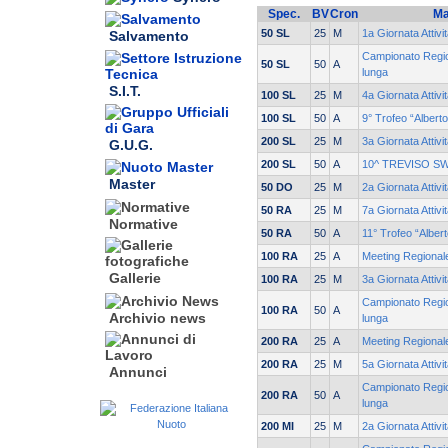
Spec.
BV
Cron
Ma
50 SL
25
M
1a Giornata Attivi
Salvamento
Campionato Region
50 SL
50
A
lunga
S.I.T.
100 SL
25
M
4a Giornata Attivi
100 SL
50
A
9° Trofeo “Albert
200 SL
25
M
3a Giornata Attivi
G.U.G.
200 SL
50
A
10^ TREVISO S
Master
50 DO
25
M
2a Giornata Attivi
50 RA
25
M
7a Giornata Attivi
Normative
50 RA
50
A
11° Trofeo “Alber
100 RA
25
A
Meeting Regionale
Gallerie
100 RA
25
M
3a Giornata Attivi
Campionato Region
100 RA
50
A
Archivio news
lunga
200 RA
25
A
Meeting Regionale
200 RA
25
M
5a Giornata Attivi
Annunci
Campionato Region
200 RA
50
A
lunga
200 MI
25
M
2a Giornata Attivi