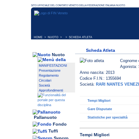
HOME
>
NUOTO
> > SCHEDA ATLETA
Scheda Atleta
Nuoto
Cognome 
MANIFESTAZIONI
Agonista: 
Presentazione
Anno nascita: 2013
Regolamento
Codice F.I.N.: 1355694
Circolari
Società:
RARI NANTES VENEZ
Società
Approfondimenti
Tempi Migliori
Gare Disputate
Pallanuoto
Statistiche per specialità
Fondo
Tuffi
Tempi Migliori
Syncro