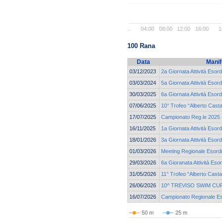
..
04:00
08:00
12:00
16:00
1
100 Rana
Data
Manif
03/12/2023
2a Giornata Attività Esord
03/03/2024
5a Giornata Attività Esord
30/03/2025
6a Giornata Attività Esord
07/06/2025
10° Trofeo “Alberto Cast
17/07/2025
Campionato Reg.le 2025 E
16/11/2025
1a Giornata Attività Esord
18/01/2026
3a Giornata Attività Esord
01/03/2026
Meeting Regionale Esordi
29/03/2026
6a Gioranata Attività Esor
31/05/2026
11° Trofeo “Alberto Cast
26/06/2026
10^ TREVISO SWIM CU
16/07/2026
Campionato Regionale Eso
50 m
25 m