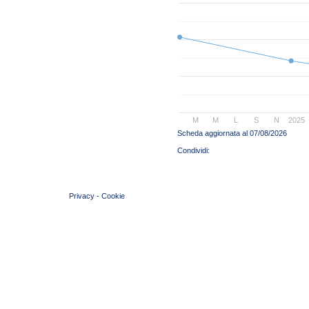
M
M
L
S
N
2025
Scheda aggiornata al 07/08/2026
© 2004 Copyright by FIN Veneto - P.Iva 01384031009
Privacy
-
Cookie