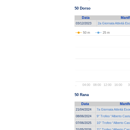
50 Dorso
Data
Manif
03/12/2023
2a Giornata Attività Es
50 m
25 m
..
04:00
08:00
12:00
16:00
3
50 Rana
Data
Manif
21/04/2024
7a Giornata Attività Eso
08/06/2024
9° Trofeo “Alberto Cast
07/06/2025
10° Trofeo “Alberto Cas
31/05/2026
11° Trofeo “Alberto Cas