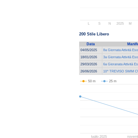
L
S
N
2025
M
200 Stile Libero
Data
Manif
04/05/2025
8a Giornata Attività Eso
18/01/2026
3a Giornata Attività Eso
29/03/2026
6a Gioranata Attività E
26/06/2026
10^ TREVISO SWIM 
50 m
25 m
luglio 2025
novem