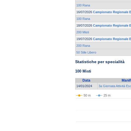
100 Rana
16/07/2026
Campionato Regionale Es
100 Rana
18/07/2026
Campionato Regionale Es
200 Misti
19/07/2026
Campionato Regionale Es
200 Rana
50 Stile Libero
Statistiche per specialità
100 Misti
Data
Manif
14/01/2024
3a Giornata Attività Es
50 m
25 m