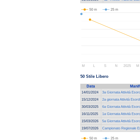
50 m
25 m
M
L
S
N
2025
M
50 Stile Libero
Data
Manif
14/01/2024
3a Giornata Attività Esor
15/12/2024
2a giornata Attività Esord
30/03/2025
6a Giornata Attività Esor
16/11/2025
1a Giornata Attività Esor
15/03/2026
5a Giornata Attività Esor
19/07/2026
Campionato Regionale Eso
50 m
25 m