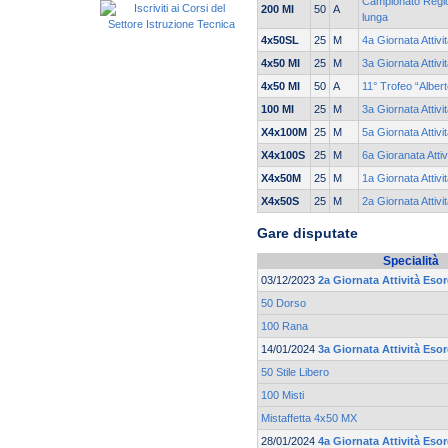
Campionato Region
200 MI
50
A
lunga
4x50SL
25
M
4a Giornata Attivi
4x50 MI
25
M
3a Giornata Attivi
4x50 MI
50
A
11° Trofeo “Alber
100 MI
25
M
3a Giornata Attivi
X4x100M
25
M
5a Giornata Attivi
X4x100S
25
M
6a Gioranata Attiv
X4x50M
25
M
1a Giornata Attivi
X4x50S
25
M
2a Giornata Attivi
Gare disputate
Specialità
03/12/2023
2a Giornata Attività Esor
50 Dorso
100 Rana
14/01/2024
3a Giornata Attività Esor
50 Stile Libero
100 Misti
Mistaffetta 4x50 MX
28/01/2024
4a Giornata Attività Esor