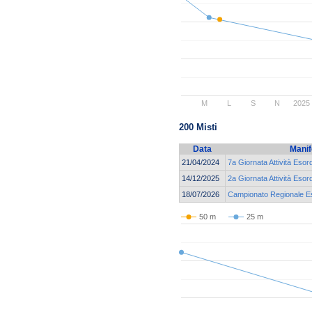
M
L
S
N
2025
200 Misti
Data
Manif
21/04/2024
7a Giornata Attività Esor
14/12/2025
2a Giornata Attività Esor
18/07/2026
Campionato Regionale Eso
50 m
25 m