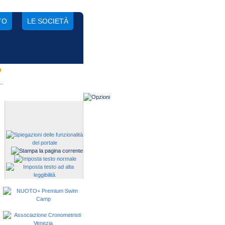
TO
LE SOCIETÀ
o
Gestisci una società?
Devi iscrivere i tuoi atleti alle
manifestazioni?