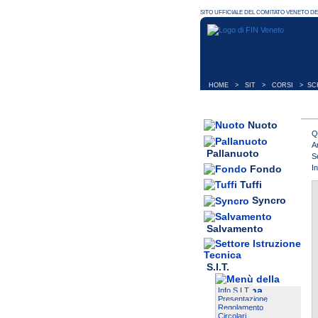
HOME
>
SIT
>
CORSI
> SCH
Nuoto
Q
A
Pallanuoto
S
I
Fondo
Tuffi
Syncro
Salvamento
S.I.T.
Info S.I.T.
Presentazione
Regolamento
Circolari