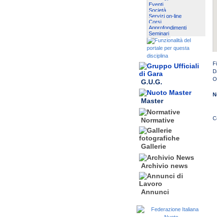
Eventi
Società
Servizi on-line
Corsi
Approfondimenti
Seminari
F
D
O
G.U.G.
N
Master
Normative
Gallerie
Archivio news
Annunci