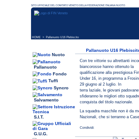
HOME
> Pallanuoto U16 Plebiscito
Pallanuoto U16 Plebiscit
Nuoto
Con tre vittorie su altrettanti incon
biancorosse hanno ottenuto la
Pallanuoto
qualificazione alla prestigiosa Fi
Fondo
Under 16, in programma a Frosin
Tuffi
29 giugno al 2 luglio. In
Syncro
terra laziale, le giovani padovane
sfideranno le migliori otto squadr
Salvamento
conquista del titolo nazionale.
La squadra maschile non è da me
S.I.T.
Nazionali, che si terranno a Case
G.U.G.