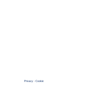
© 2004 Copyright by FIN Veneto - P.Iva 01384031009
Privacy
-
Cookie